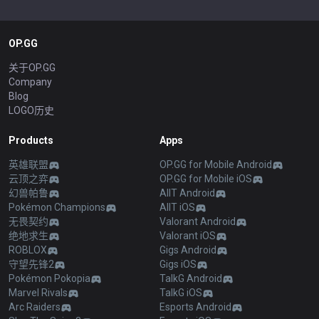
OP.GG
关于OP.GG
Company
Blog
LOGO历史
Products
Apps
英雄联盟
OP.GG for Mobile Android
云顶之弈
OP.GG for Mobile iOS
幻兽帕鲁
AllT Android
Pokémon Champions
AllT iOS
无畏契约
Valorant Android
绝地求生
Valorant iOS
ROBLOX
Gigs Android
守望先锋2
Gigs iOS
Pokémon Pokopia
TalkG Android
Marvel Rivals
TalkG iOS
Arc Raiders
Esports Android