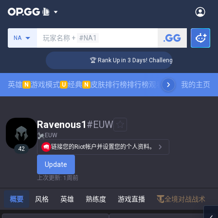
搜索召唤师
玩家名称 +
#NA1
NA
r Coaching
🏆 Rank Up in 3 Days! Challenger Coaching
英雄
游戏模式
经典
皮肤排行榜
排行榜
观看职业比赛
我的主页
数据统
N
U
N
Ravenous1
#
EUW
EUW
链接您的Riot帐户并设置您的个人资料。
42
Update
上次更新
:
1周前
概要
风格
英雄
熟练度
游戏直播
全境对战战术