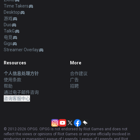
Time Takers
Desktop
游戏
Duo
TalkG
电竞
Gigs
Streamer Overlay
Resources
More
个人信息处理方针
合作建议
使用条款
广告
帮助
招聘
通过电子邮件咨询
咨询客服中心
© 2012-
2026
OP.GG. OP.GG is not endorsed by Riot Games and does not
reflect the views or opinions of Riot Games or anyone officially involved in
producing or managing League of Legends. League of Legends and Riot