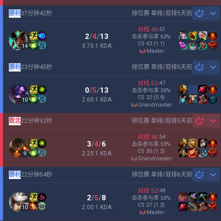
勝利
37分钟42秒
排位赛 单排/双排
5天前
Sh
对线
49
:
51
2
/
4
/
13
击杀参与率
63
%
CS
43
(1.1)
3.75:1 KDA
14
master
勝利
23分钟45秒
排位赛 单排/双排
5天前
Sh
对线
53
:
47
0
/
5
/
13
击杀参与率
50
%
CS
22
(0.9)
2.60:1 KDA
10
grandmaster
敗北
22分钟32秒
排位赛 单排/双排
5天前
Sh
对线
46
:
54
3
/
4
/
6
击杀参与率
53
%
CS
30
(1.3)
2.25:1 KDA
9
grandmaster
勝利
22分钟54秒
排位赛 单排/双排
6天前
Sh
对线
52
:
48
2
/
5
/
8
击杀参与率
53
%
CS
27
(1.2)
2.00:1 KDA
10
master