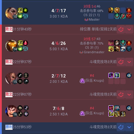
对线
54
:
46
4
/
7
/
17
击杀参与率
68
%
CS
22
(1.1)
3.00:1 KDA
10
master
敗北
31分钟43秒
排位赛 单排/双排
2天前
Sh
对线
57
:
43
4
/
6
/
26
击杀参与率
70
%
CS
31
(1)
5.00:1 KDA
14
grandmaster
敗北
22分钟37秒
斗魂竞技场
3天前
Sh
2
/
7
/
12
#4
(
队伍 Krugs
)
2.00:1 KDA
15
敗北
22分钟07秒
斗魂竞技场
3天前
Sh
7
/
6
/
8
#4
(
队伍 Krugs
)
2.50:1 KDA
16
勝利
25分钟53秒
斗魂竞技场
3天前
Sh