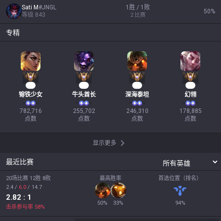
Sati M
#
JNGL
1胜 / 1败
50
%
等级
843
2
比赛
专精
74
26
25
19
镕铁少女
牛头酋长
深海泰坦
幻翎
782,716

255,702

246,310

178,885

点数
点数
点数
点数
显示更多
最近比赛
20场比赛 12胜 8败
最高胜率
首选位置（排名）
2.4
/
6.0
/
14.7
2.82
: 1
50
%
33
%
94
%
击杀参与率
58
%