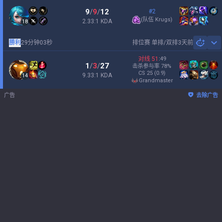
9
/
9
/
12
#2
(
队伍 Krugs
)
2.33:1 KDA
18
勝利
29分钟03秒
排位赛 单排/双排
3天前
Sh
对线
51
:
49
1
/
3
/
27
击杀参与率
78
%
CS
25
(0.9)
9.33:1 KDA
14
grandmaster
广告
去除广告