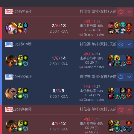
敗北
42分钟16秒
排位赛 单排/双排
3天前
Sh
对线
41
:
59
2
/
6
/
13
击杀参与率
48
%
CS
29
(0.7)
2.50:1 KDA
15
grandmaster
勝利
30分钟19秒
排位赛 单排/双排
5天前
Sh
对线
49
:
51
1
/
6
/
14
击杀参与率
58
%
CS
29
(1)
2.50:1 KDA
13
grandmaster
勝利
20分钟26秒
排位赛 单排/双排
5天前
Sh
对线
43
:
57
0
/
3
/
9
击杀参与率
53
%
CS
24
(1.2)
3.00:1 KDA
9
grandmaster
敗北
28分钟40秒
排位赛 单排/双排
5天前
Sh
对线
45
:
55
3
/
9
/
12
击杀参与率
65
%
CS
29
(1)
1.67:1 KDA
12
master