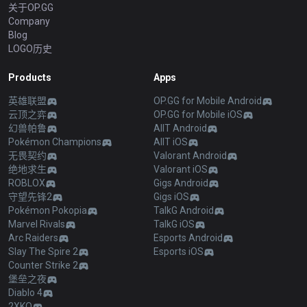
关于OP.GG
Company
Blog
LOGO历史
Products
Apps
英雄联盟
OP.GG for Mobile Android
云顶之弈
OP.GG for Mobile iOS
幻兽帕鲁
AllT Android
Pokémon Champions
AllT iOS
无畏契约
Valorant Android
绝地求生
Valorant iOS
ROBLOX
Gigs Android
守望先锋2
Gigs iOS
Pokémon Pokopia
TalkG Android
Marvel Rivals
TalkG iOS
Arc Raiders
Esports Android
Slay The Spire 2
Esports iOS
Counter Strike 2
堡垒之夜
Diablo 4
2XKO