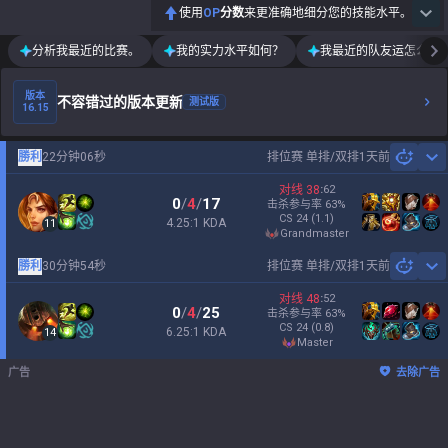
使用
OP
分数
来更准确地细分您的技能水平。
分析我最近的比赛。
我的实力水平如何？
我最近的队友运怎么样
版本
不容错过的版本更新
测试版
16.15
勝利
22分钟06秒
排位赛 单排/双排
1天前
Sh
对线
38
:
62
0
/
4
/
17
击杀参与率
63
%
CS
24
(1.1)
4.25:1 KDA
11
grandmaster
勝利
30分钟54秒
排位赛 单排/双排
1天前
Sh
对线
48
:
52
0
/
4
/
25
击杀参与率
63
%
CS
24
(0.8)
6.25:1 KDA
14
master
广告
去除广告