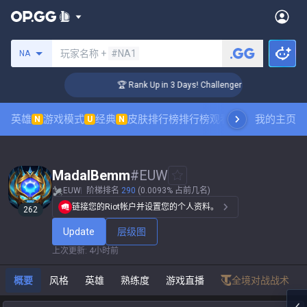
搜索召唤师
玩家名称 +
#NA1
NA
🏆 Rank Up in 3 Days! Challenger Coaching
英雄
游戏模式
经典
皮肤排行榜
排行榜
观看职业比赛
我的主页
数据统
N
U
N
MadalBemm
#
EUW
EUW
阶梯排名
290
(0.0093% 占前几名)
链接您的Riot帐户并设置您的个人资料。
262
Update
层级图
上次更新
:
4小时前
概要
风格
英雄
熟练度
游戏直播
全境对战战术