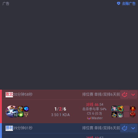
广告
去除广告
敗北
20分钟58秒
排位赛 单排/双排
6天前
Sh
对线
46
:
54
1
/
2
/
6
击杀参与率
54
%
CS
6
(0.3)
3.50:1 KDA
10
master
勝利
39分钟01秒
排位赛 单排/双排
6天前
Sh