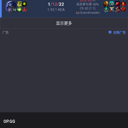
对线
43
:
57
1
/
12
/
22
击杀参与率
50
%
CS
42
(1.1)
1.92:1 KDA
16
grandmaster
显示更多
广告
去除广告
OP.GG