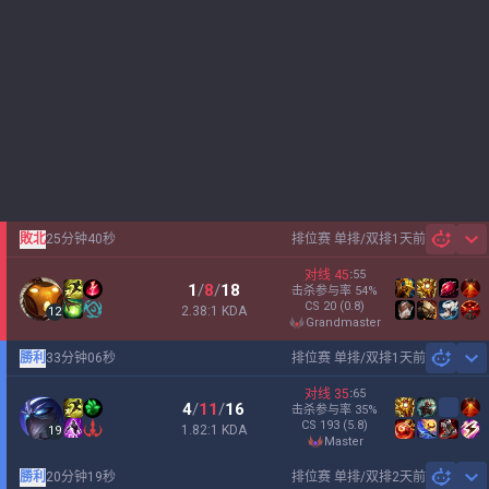
敗北
25分钟40秒
排位赛 单排/双排
1天前
Sh
对线
45
:
55
1
/
8
/
18
击杀参与率
54
%
CS
20
(0.8)
2.38:1 KDA
12
grandmaster
勝利
33分钟06秒
排位赛 单排/双排
1天前
Sh
对线
35
:
65
4
/
11
/
16
击杀参与率
35
%
CS
193
(5.8)
1.82:1 KDA
19
master
勝利
20分钟19秒
排位赛 单排/双排
2天前
Sh