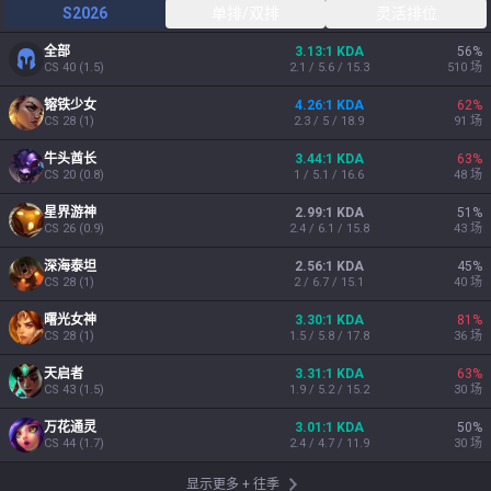
S2026
单排/双排
灵活排位
全部
3.13:1 KDA
56
%
CS
40
(
1.5
)
2.1 / 5.6 / 15.3
510
场
镕铁少女
4.26:1 KDA
62
%
CS
28
(
1
)
2.3 / 5 / 18.9
91
场
牛头酋长
3.44:1 KDA
63
%
CS
20
(
0.8
)
1 / 5.1 / 16.6
48
场
星界游神
2.99:1 KDA
51
%
CS
26
(
0.9
)
2.4 / 6.1 / 15.8
43
场
深海泰坦
2.56:1 KDA
45
%
CS
28
(
1
)
2 / 6.7 / 15.1
40
场
曙光女神
3.30:1 KDA
81
%
CS
28
(
1
)
1.5 / 5.8 / 17.8
36
场
天启者
3.31:1 KDA
63
%
CS
43
(
1.5
)
1.9 / 5.2 / 15.2
30
场
万花通灵
3.01:1 KDA
50
%
CS
44
(
1.7
)
2.4 / 4.7 / 11.9
30
场
显示更多
+
往季