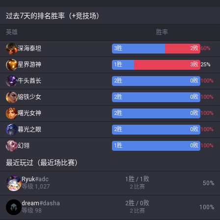
过去7天的排名胜率（+竞技场）
英雄
胜率
深海泰坦
3
胜
2
败
60%
星界游神
1
胜
3
败
25%
牛头酋长
2
胜
0
败
100%
镕铁少女
2
胜
0
败
100%
曙光女神
2
胜
0
败
100%
暮光之眼
2
胜
0
败
100%
幻翎
1
胜
0
败
100%
最近玩过（最近场比赛）
Ryuk
#
adc
1胜 / 1败
50
%
等级
1,027
2
比赛
dream
#
dasha
2胜 / 0败
100
%
等级
98
2
比赛