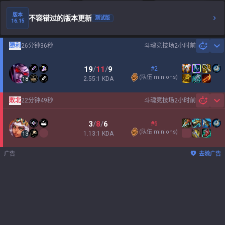
版本
不容错过的版本更新
测试版
16.15
勝利
26分钟36秒
斗魂竞技场
2小时前
Sh
19
/
11
/
9
#2
(
队伍 minions
)
2.55:1 KDA
18
敗北
22分钟49秒
斗魂竞技场
2小时前
Sh
3
/
8
/
6
#6
(
队伍 minions
)
1.13:1 KDA
13
广告
去除广告