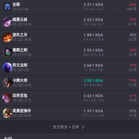
全部
2.31:1 KDA
60
%
CS
213
(
8
)
7.5 / 6.1 / 6.7
348
场
暗黑元首
2.52:1 KDA
70
%
CS
222
(
8.5
)
7.5 / 5.6 / 6.7
47
场
迷失之牙
1.88:1 KDA
48
%
CS
227
(
8.4
)
5.9 / 6.1 / 5.6
25
场
离群之刺
2.55:1 KDA
68
%
CS
219
(
7.8
)
9.4 / 5.7 / 5.2
22
场
符文法师
2.64:1 KDA
70
%
CS
249
(
9
)
7 / 5.6 / 7.8
20
场
卡牌大师
3.08:1 KDA
79
%
CS
205
(
8.3
)
8 / 5.4 / 8.5
19
场
双界灵兔
2.42:1 KDA
61
%
CS
205
(
7.7
)
7.6 / 5.4 / 5.6
18
场
英勇投弹手
1.97:1 KDA
50
%
CS
232
(
8.8
)
7.7 / 7.1 / 6.3
16
场
显示更多
+
往季