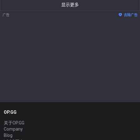
显示更多
广告
去除广告
OP.GG
关于OP.GG
Company
Blog