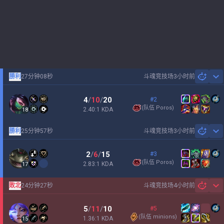
勝利
27分钟08秒
斗魂竞技场
3小时前
Sh
4
/
10
/
20
#2
(
队伍 Poros
)
2.40:1 KDA
18
勝利
25分钟57秒
斗魂竞技场
3小时前
Sh
2
/
6
/
15
#3
(
队伍 Poros
)
2.83:1 KDA
17
敗北
24分钟27秒
斗魂竞技场
4小时前
Sh
5
/
11
/
10
#5
(
队伍 minions
)
1.36:1 KDA
15