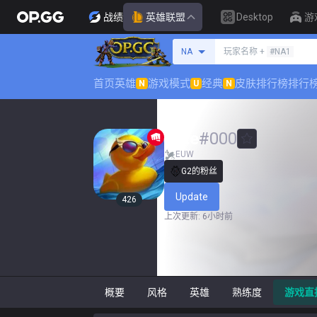
战绩
英雄联盟
Desktop
游
搜索召唤师
NA
玩家名称 +
#NA1
首页
英雄
游戏模式
经典
皮肤排行榜
排行
N
U
N
Ente
#
000
EUW
G2的粉丝
Update
426
上次更新
:
6小时前
概要
风格
英雄
熟练度
游戏直