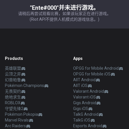
"Ente#000"并未进行游戏。
请稍后再尝试观看比赛，如果该玩家正在进行游戏。
(Riot API不提供人机模式的游戏信息。)
Products
Apps
英雄联盟
OP.GG for Mobile Android
云顶之弈
OP.GG for Mobile iOS
幻兽帕鲁
AllT Android
Pokémon Champions
AllT iOS
无畏契约
Valorant Android
绝地求生
Valorant iOS
ROBLOX
Gigs Android
守望先锋2
Gigs iOS
Pokémon Pokopia
TalkG Android
Marvel Rivals
TalkG iOS
Arc Raiders
Esports Android