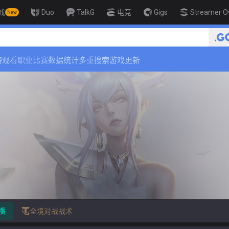
戏
Duo
TalkG
电竞
Gigs
Streamer O
New
🏆 Rank Up in 3 Days! Chal
榜
观看职业比赛
数据统计
多重搜索
游戏更新
播
全境对战战术