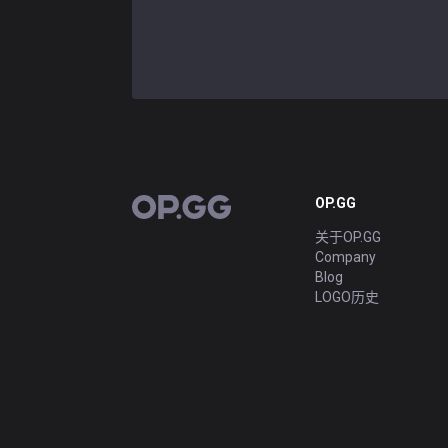
OP.GG
OP.GG
关于OP.GG
Company
Blog
LOGO历史