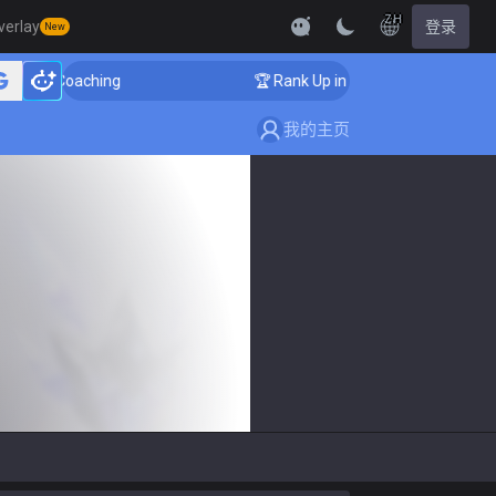
ZH
verlay
登录
New
lenger Coaching
🏆 Rank Up in 3 Days! Challenger Coa
我的主页