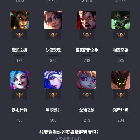
5,673
3,811
3,106
2,427
魔蛇之拥
沙漠玫瑰
诺克萨斯之手
祖安怒兽
983
879
748
636
暴走萝莉
寒冰射手
圣锤之毅
熔岩巨兽
463
308
213
204
想要看看你的英雄掌握程度吗？
立即登录并查看！