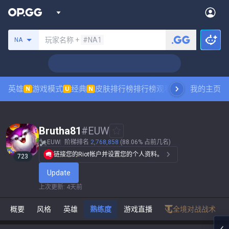
搜索召唤师
玩家名称 +
#NA1
NA
英雄
游戏模式
经典
皮肤排行榜
排行榜
观看职业比赛
我的主页
数据统
N
U
N
Brutha81
#
EUW
EUW
阶梯排名
2,768,858
(88.06% 占前几名)
链接您的Riot帐户并设置您的个人资料。
723
Update
上次更新
:
4天前
概要
风格
英雄
熟练度
游戏直播
全境对战战术