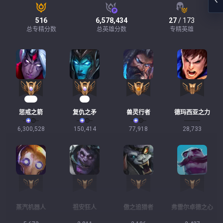
516
6,578,434
27
/ 173
总专精分数
总英雄分数
专精英雄
462
13
惩戒之箭
复仇之矛
兽灵行者
德玛西亚之力
6,300,528
150,414
77,918
28,733
蒸汽机器人
祖安狂人
傲之追猎者
弗雷尔卓德之心