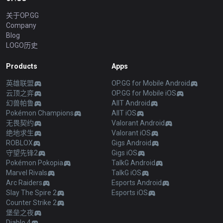
关于OP.GG
Company
Blog
LOGO历史
Products
Apps
英雄联盟
OP.GG for Mobile Android
云顶之弈
OP.GG for Mobile iOS
幻兽帕鲁
AllT Android
Pokémon Champions
AllT iOS
无畏契约
Valorant Android
绝地求生
Valorant iOS
ROBLOX
Gigs Android
守望先锋2
Gigs iOS
Pokémon Pokopia
TalkG Android
Marvel Rivals
TalkG iOS
Arc Raiders
Esports Android
Slay The Spire 2
Esports iOS
Counter Strike 2
堡垒之夜
Diablo 4