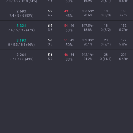
4.3
16.9%
0 (8/1)
5.5/m
7.3 / 4.9 / 12.8 (51%)
50%
2.69:1
5.9
49
: 51
833.5/m
18
166
4.7
20.6%
0 (8/0)
6/m
7.4 / 5 / 6 (53%)
43%
3.32:1
6.9
54
: 46
847.5/m
18
152
3.8
18.8%
0 (5/2)
5.7/m
7.4 / 5 / 9.2 (47%)
60%
3.19:1
5.8
51
: 49
839.3/m
23
172
3.8
20.1%
0 (9/1)
5.9/m
8 / 5.3 / 8.8 (46%)
50%
2.24:1
5.1
46
: 54
942.1/m
28
204
5.7
24.2%
0 (11/1)
6.4/m
9.7 / 7 / 6 (49%)
33%