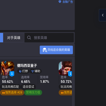
去除广告
搜索英雄
对手英雄
寻找适合我的英雄
德玛西亚皇子
齐天大圣
打野
辅助
打野
中单
胜率
选用率
禁用率
胜率
选用率
禁用
50.62%
6.65%
1.87%
50.72%
5.69%
2.5
玩法风格匹配
适合尝试
玩法风格匹配
适合尝试
强势选择 #28
禁用压力低
强势选择 #22
禁用压力低