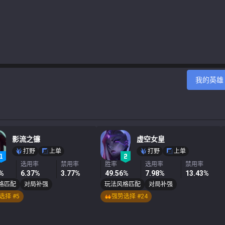
我的英雄
影流之镰
虚空女皇
打野
上单
打野
上单
选用率
禁用率
胜率
选用率
禁用率
5%
6.37%
3.77%
49.56%
7.98%
13.43%
格匹配
对局补强
玩法风格匹配
对局补强
选择 #5
强势选择 #24