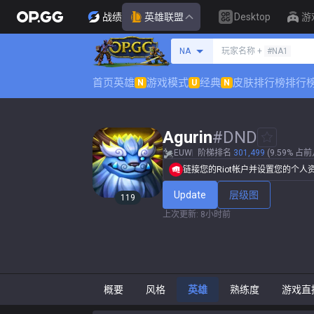
战绩
英雄联盟
Desktop
游
搜索召唤师
NA
玩家名称 +
#NA1
首页
英雄
游戏模式
经典
皮肤排行榜
排行
N
U
N
Agurin
#
DND
EUW
阶梯排名
301,499
(9.59% 占
链接您的Riot帐户并设置您的个人
Update
层级图
119
上次更新
:
8小时前
概要
风格
英雄
熟练度
游戏直