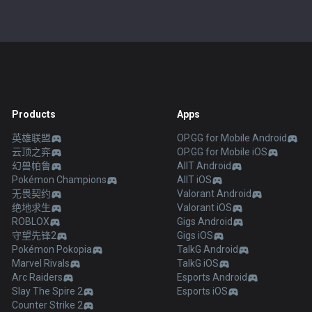
Products
Apps
英雄联盟
OP.GG for Mobile Android
云顶之弈
OP.GG for Mobile iOS
幻兽帕鲁
AllT Android
Pokémon Champions
AllT iOS
无畏契约
Valorant Android
绝地求生
Valorant iOS
ROBLOX
Gigs Android
守望先锋2
Gigs iOS
Pokémon Pokopia
TalkG Android
Marvel Rivals
TalkG iOS
Arc Raiders
Esports Android
Slay The Spire 2
Esports iOS
Counter Strike 2