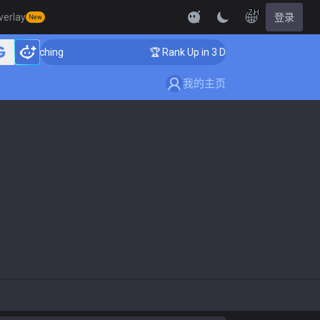
ZH
verlay
登录
New
r Coaching
🏆 Rank Up in 3 Days! Challenger Coaching
我的主页