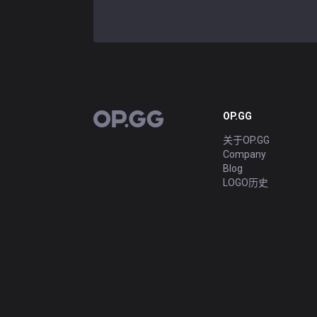
OP.GG
OP.GG
关于OP.GG
Company
Blog
LOGO历史