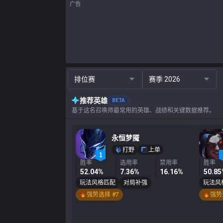
广告
排位赛
赛季 2026
推荐英雄
BETA
基于这名召唤师最常用的英雄、战绩和关键数据推荐。
永恒梦魇
打野
上单
胜率
选用率
禁用率
胜率
52.04%
7.36%
16.16%
50.8
玩法风格匹配
对局补强
玩法风
强势选择 #7
强势