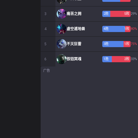
3
痛苦之拥
2
胜
5
败
29%
4
虚空遁地兽
4
胜
1
败
80%
5
不灭狂雷
3
胜
1
败
75%
6
铁铠冥魂
1
胜
2
败
33%
广告