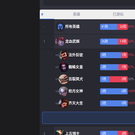
#
英雄
已游玩
-
所有英雄
41
胜
26
败
61%
1
龙血武姬
26
胜
14
败
65%
vs
法外狂徒
3
胜
1
败
75%
vs
蜘蛛女皇
2
胜
1
败
67%
vs
百裂冥犬
1
胜
2
败
33%
vs
皎月女神
2
胜
0
败
100
vs
齐天大圣
2
胜
0
败
100
2
上古领主
5
胜
3
败
63%