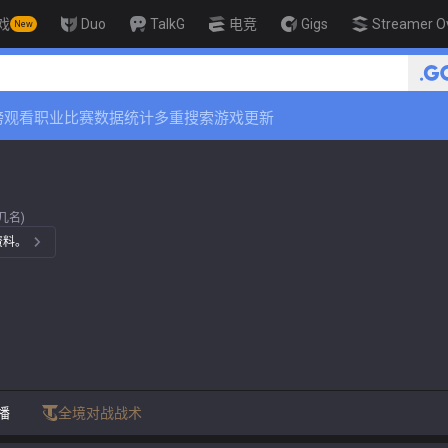
戏
Duo
TalkG
电竞
Gigs
Streamer O
New
🏆 Rank Up in 3 Days! Challenge
榜
观看职业比赛
数据统计
多重搜索
游戏更新
前几名)
资料。
播
全境对战战术