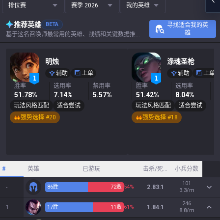
排位赛
赛季 2026
我的英雄
推荐英雄
BETA
寻找适合我的英
雄
基于这名召唤师最常用的英雄、战绩和关键数据推荐。
明烛
涤魂圣枪
辅助
上单
辅助
上单
胜率
选用率
禁用率
胜率
选用率
51.78%
7.14%
5.57%
51.42%
8.04%
7
玩法风格匹配
适合尝试
玩法风格匹配
适合尝试
强势选择 #20
强势选择 #18
#
英雄
已游玩
击杀/死亡/助攻
小兵分数
101
-
86
胜
72
败
54%
2.83:1
3.3/m
246
1
17
胜
11
败
61%
1.84:1
8.8/m