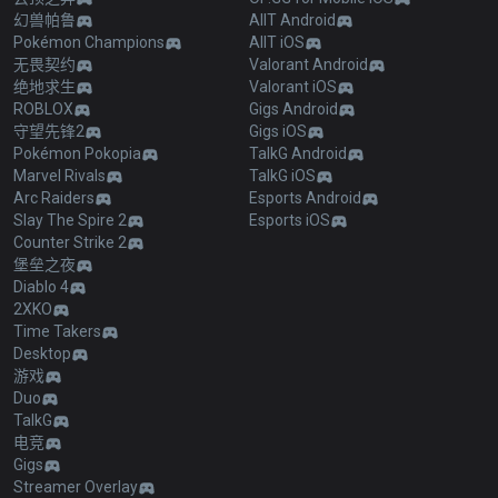
幻兽帕鲁
AllT Android
Pokémon Champions
AllT iOS
无畏契约
Valorant Android
绝地求生
Valorant iOS
ROBLOX
Gigs Android
守望先锋2
Gigs iOS
Pokémon Pokopia
TalkG Android
Marvel Rivals
TalkG iOS
Arc Raiders
Esports Android
Slay The Spire 2
Esports iOS
Counter Strike 2
堡垒之夜
Diablo 4
2XKO
Time Takers
Desktop
游戏
Duo
TalkG
电竞
Gigs
Streamer Overlay