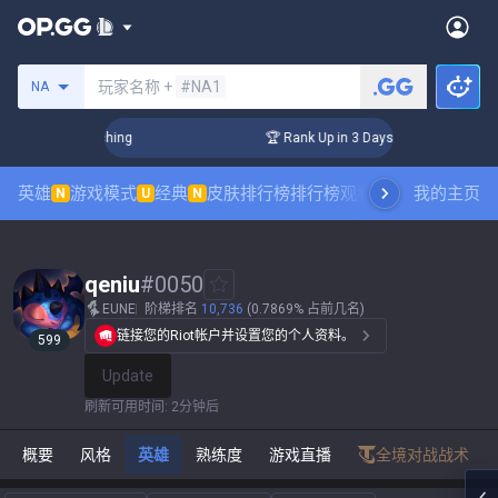
搜索召唤师
玩家名称 +
#NA1
NA
Challenger Coaching
🏆 Rank Up in 3 Days! Challenger Coach
英雄
游戏模式
经典
皮肤排行榜
排行榜
观看职业比赛
我的主页
数据统
N
U
N
qeniu
#
0050
EUNE
阶梯排名
10,736
(0.7869% 占前几名)
链接您的Riot帐户并设置您的个人资料。
599
Update
刷新可用时间
:
2分钟后
概要
风格
英雄
熟练度
游戏直播
全境对战战术