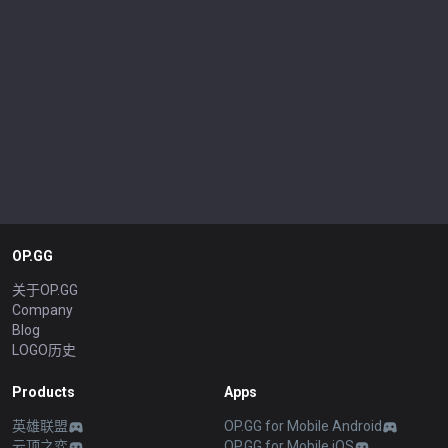
OP.GG
关于OP.GG
Company
Blog
LOGO历史
Products
Apps
英雄联盟
OP.GG for Mobile Android
云顶之弈
OP.GG for Mobile iOS