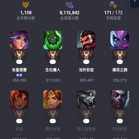
1,138
8,115,842
171
/ 173
总专精分数
总英雄分数
专精英雄
35
30
29
24
含羞蓓蕾
生化魔人
法外狂徒
痛苦之拥
358,456
317,693
308,447
256,270
24
23
22
22
岩雀
曙光女神
傲之追猎者
时间刺客