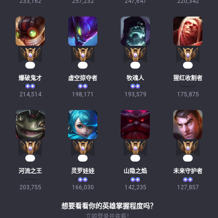
233,162
257,232
247,647
220,342
22
21
20
19
爆破鬼才
虚空掠夺者
牧魂人
猩红收割者
214,514
198,171
193,579
175,875
18
18
16
14
河流之王
灵罗娃娃
山隐之焰
未来守护者
203,755
166,030
142,235
127,857
想要看看你的英雄掌握程度吗？
立即登录并查看！