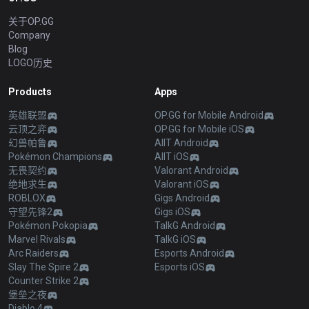
关于OP.GG
Company
Blog
LOGO历史
Products
Apps
英雄联盟
OP.GG for Mobile Android
云顶之弈
OP.GG for Mobile iOS
幻兽帕鲁
AllT Android
Pokémon Champions
AllT iOS
无畏契约
Valorant Android
绝地求生
Valorant iOS
ROBLOX
Gigs Android
守望先锋2
Gigs iOS
Pokémon Pokopia
TalkG Android
Marvel Rivals
TalkG iOS
Arc Raiders
Esports Android
Slay The Spire 2
Esports iOS
Counter Strike 2
堡垒之夜
Diablo 4