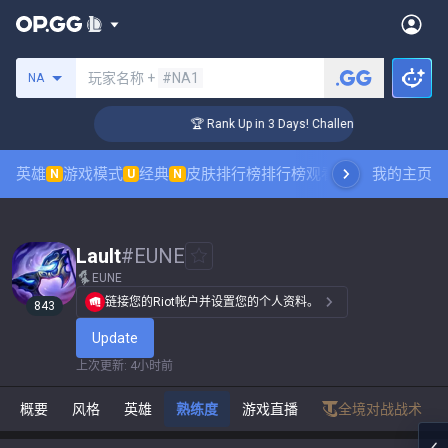
搜索召唤师
玩家名称 +
#NA1
NA
er Coaching
🏆 Rank Up in 3 Days! Challenger Coaching
英雄
游戏模式
经典
皮肤排行榜
排行榜
观看职业比赛
我的主页
数据统
N
U
N
Lault
#
EUNE
EUNE
链接您的Riot帐户并设置您的个人资料。
843
Update
上次更新
:
4小时前
概要
风格
英雄
熟练度
游戏直播
全境对战战术