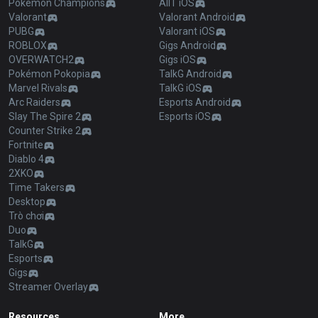
Pokémon Champions
AllT iOS
Valorant
Valorant Android
PUBG
Valorant iOS
ROBLOX
Gigs Android
OVERWATCH2
Gigs iOS
Pokémon Pokopia
TalkG Android
Marvel Rivals
TalkG iOS
Arc Raiders
Esports Android
Slay The Spire 2
Esports iOS
Counter Strike 2
Fortnite
Diablo 4
2XKO
Time Takers
Desktop
Trò chơi
Duo
TalkG
Esports
Gigs
Streamer Overlay
Resources
More