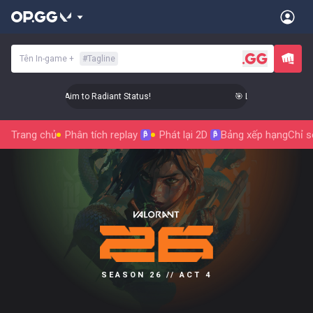
Tên In-game
+
#
Tagline
 Level Up Your Aim to Radiant Status!
🎯 Level Up Your Aim 
Trang chủ
Phân tích replay
Phát lại 2D
Bảng xếp hạng
Chỉ s
β
β
SEASON 26 // ACT 4