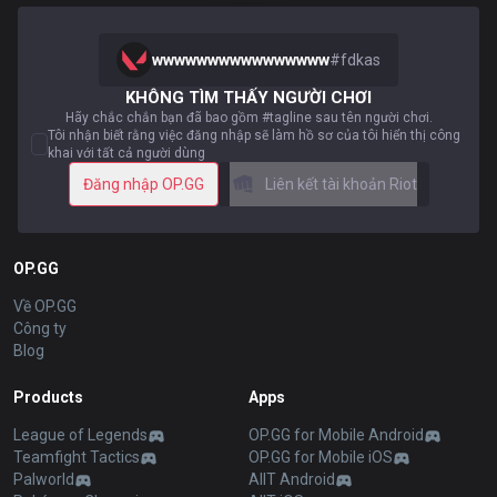
wwwwwwwwwwwwwwww
#
fdkas
KHÔNG TÌM THẤY NGƯỜI CHƠI
Hãy chắc chắn bạn đã bao gồm #tagline sau tên người chơi.
Tôi nhận biết rằng việc đăng nhập sẽ làm hồ sơ của tôi hiển thị công
khai với tất cả người dùng
Đăng nhập OP.GG
Liên kết tài khoản Riot
OP.GG
Về OP.GG
Công ty
Blog
Products
Apps
League of Legends
OP.GG for Mobile Android
Teamfight Tactics
OP.GG for Mobile iOS
Palworld
AllT Android