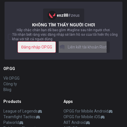
enz88
#
zeus
KHÔNG TÌM THẤY NGƯỜI CHƠI
Hãy chắc chắn bạn đã bao gồm #tagline sau tên người chơi.
Tôi nhận biết rằng việc đăng nhập sẽ làm hồ sơ của tôi hiển thị công
khai với tất cả người dùng
Đăng nhập OP.GG
Liên kết tài khoản Riot
OP.GG
Về OP.GG
Công ty
Blog
Products
Apps
League of Legends
OP.GG for Mobile Android
Teamfight Tactics
OP.GG for Mobile iOS
Palworld
AllT Android