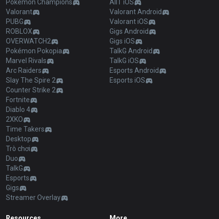
Pokémon Champions
AllT iOS
Valorant
Valorant Android
PUBG
Valorant iOS
ROBLOX
Gigs Android
OVERWATCH2
Gigs iOS
Pokémon Pokopia
TalkG Android
Marvel Rivals
TalkG iOS
Arc Raiders
Esports Android
Slay The Spire 2
Esports iOS
Counter Strike 2
Fortnite
Diablo 4
2XKO
Time Takers
Desktop
Trò chơi
Duo
TalkG
Esports
Gigs
Streamer Overlay
Resources
More