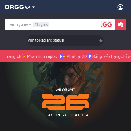
Tên In-game
+
#
Tagline
🎯 Level Up Your Aim to Radiant Status!
🎯 Level Up Your Aim
Trang chủ
Phân tích replay
Phát lại 2D
Bảng xếp hạng
Chỉ s
β
β
SEASON 26 // ACT 4