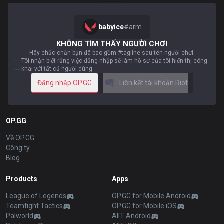
babyice
#
arm
KHÔNG TÌM THẤY NGƯỜI CHƠI
Hãy chắc chắn bạn đã bao gồm #tagline sau tên người chơi.
Tôi nhận biết rằng việc đăng nhập sẽ làm hồ sơ của tôi hiển thị công
khai với tất cả người dùng
Đăng nhập OP.GG
Liên kết tài khoản Riot
OP.GG
Về OP.GG
Công ty
Blog
Products
Apps
League of Legends
OP.GG for Mobile Android
Teamfight Tactics
OP.GG for Mobile iOS
Palworld
AllT Android