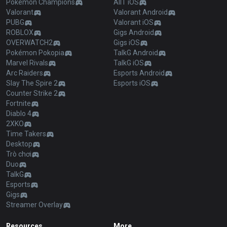
Pokémon Champions
AllT iOS
Valorant
Valorant Android
PUBG
Valorant iOS
ROBLOX
Gigs Android
OVERWATCH2
Gigs iOS
Pokémon Pokopia
TalkG Android
Marvel Rivals
TalkG iOS
Arc Raiders
Esports Android
Slay The Spire 2
Esports iOS
Counter Strike 2
Fortnite
Diablo 4
2XKO
Time Takers
Desktop
Trò chơi
Duo
TalkG
Esports
Gigs
Streamer Overlay
Resources
More