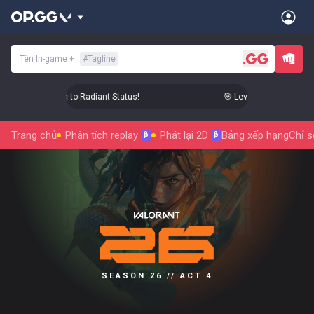
Tên In-game
+
#
Tagline
evel Up Your Aim to Radiant Status!
🎯 Level Up Your Aim to 
Trang chủ
Phân tích replay
Phát lại 2D
Bảng xếp hạng
Chỉ s
β
β
SEASON 26 // ACT 4