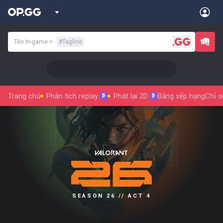
Tên In-game
+
#
Tagline
Trang chủ
Phân tích replay
Phát lại 2D
Bảng xếp hạng
Chỉ s
β
β
SEASON 26 // ACT 4