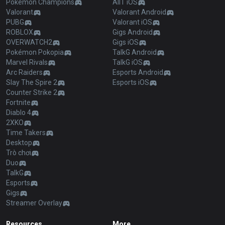
Pokémon Champions
AllT iOS
Valorant
Valorant Android
PUBG
Valorant iOS
ROBLOX
Gigs Android
OVERWATCH2
Gigs iOS
Pokémon Pokopia
TalkG Android
Marvel Rivals
TalkG iOS
Arc Raiders
Esports Android
Slay The Spire 2
Esports iOS
Counter Strike 2
Fortnite
Diablo 4
2XKO
Time Takers
Desktop
Trò chơi
Duo
TalkG
Esports
Gigs
Streamer Overlay
Resources
More