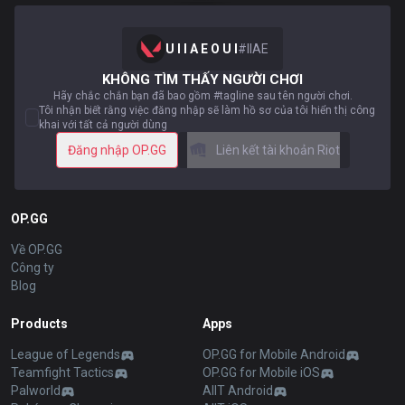
U I I A E O U I
#
IIAE
KHÔNG TÌM THẤY NGƯỜI CHƠI
Hãy chắc chắn bạn đã bao gồm #tagline sau tên người chơi.
Tôi nhận biết rằng việc đăng nhập sẽ làm hồ sơ của tôi hiển thị công
khai với tất cả người dùng
Đăng nhập OP.GG
Liên kết tài khoản Riot
OP.GG
Về OP.GG
Công ty
Blog
Products
Apps
League of Legends
OP.GG for Mobile Android
Teamfight Tactics
OP.GG for Mobile iOS
Palworld
AllT Android