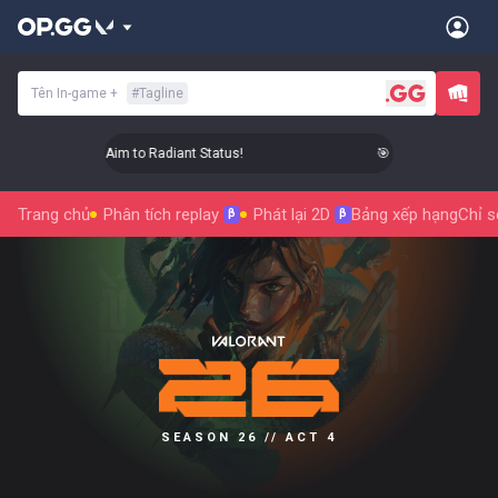
Tên In-game
+
#
Tagline
🎯 Level Up Your Aim to Radiant Status!
🎯 Level Up Your Aim
Trang chủ
Phân tích replay
Phát lại 2D
Bảng xếp hạng
Chỉ s
β
β
SEASON 26 // ACT 4