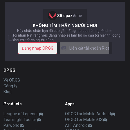
SR spaz
#
sae
KHÔNG TÌM THẤY NGƯỜI CHƠI
Hãy chắc chắn bạn đã bao gồm #tagline sau tên người chơi.
Tôi nhận biết rằng việc đăng nhập sẽ làm hồ sơ của tôi hiển thị công
khai với tất cả người dùng
Đăng nhập OP.GG
Liên kết tài khoản Riot
OP.GG
Về OP.GG
Công ty
Blog
Products
Apps
League of Legends
OP.GG for Mobile Android
Teamfight Tactics
OP.GG for Mobile iOS
Palworld
AllT Android