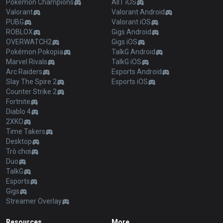
Pokémon Champions
AllT iOS
Valorant
Valorant Android
PUBG
Valorant iOS
ROBLOX
Gigs Android
OVERWATCH2
Gigs iOS
Pokémon Pokopia
TalkG Android
Marvel Rivals
TalkG iOS
Arc Raiders
Esports Android
Slay The Spire 2
Esports iOS
Counter Strike 2
Fortnite
Diablo 4
2XKO
Time Takers
Desktop
Trò chơi
Duo
TalkG
Esports
Gigs
Streamer Overlay
Resources
More