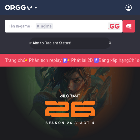
Tên In-game
+
#
Tagline
🎯 Level Up Your Aim to Radiant Status!
🎯 Level Up Your Ai
Trang chủ
Phân tích replay
Phát lại 2D
Bảng xếp hạng
Chỉ s
β
β
SEASON 26 // ACT 4