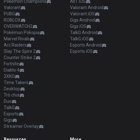
Pokémon Champions
AllT iOS
Valorant
Valorant Android
PUBG
Valorant iOS
ROBLOX
Gigs Android
OVERWATCH2
Gigs iOS
Pokémon Pokopia
TalkG Android
Marvel Rivals
TalkG iOS
Arc Raiders
Esports Android
Slay The Spire 2
Esports iOS
Counter Strike 2
Fortnite
Diablo 4
2XKO
Time Takers
Desktop
Trò chơi
Duo
TalkG
Esports
Gigs
Streamer Overlay
Resources
More