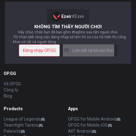
Ezeir
#
Ezeir
KHÔNG TÌM THẤY NGƯỜI CHƠI
Hãy chắc chắn bạn đã bao gồm #tagline sau tên người chơi.
Tôi nhận biết rằng việc đăng nhập sẽ làm hồ sơ của tôi hiển thị công
khai với tất cả người dùng
Đăng nhập OP.GG
Liên kết tài khoản Riot
OP.GG
Về OP.GG
Công ty
Blog
Products
Apps
League of Legends
OP.GG for Mobile Android
Teamfight Tactics
OP.GG for Mobile iOS
Palworld
AllT Android