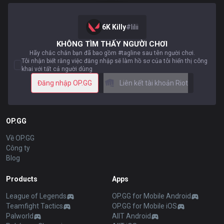
6K Killy
#
lilii
KHÔNG TÌM THẤY NGƯỜI CHƠI
Hãy chắc chắn bạn đã bao gồm #tagline sau tên người chơi.
Tôi nhận biết rằng việc đăng nhập sẽ làm hồ sơ của tôi hiển thị công
khai với tất cả người dùng
Đăng nhập OP.GG
Liên kết tài khoản Riot
OP.GG
Về OP.GG
Công ty
Blog
Products
Apps
League of Legends
OP.GG for Mobile Android
Teamfight Tactics
OP.GG for Mobile iOS
Palworld
AllT Android