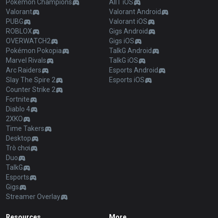
Pokémon Champions
AllT iOS
Valorant
Valorant Android
PUBG
Valorant iOS
ROBLOX
Gigs Android
OVERWATCH2
Gigs iOS
Pokémon Pokopia
TalkG Android
Marvel Rivals
TalkG iOS
Arc Raiders
Esports Android
Slay The Spire 2
Esports iOS
Counter Strike 2
Fortnite
Diablo 4
2XKO
Time Takers
Desktop
Trò chơi
Duo
TalkG
Esports
Gigs
Streamer Overlay
Resources
More