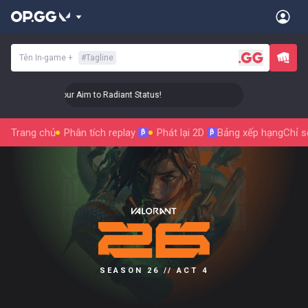
Tên In-game
+
#
Tagline
🎯 Level Up Your Aim to Radiant Status!
🎯 Level Up Your 
Trang chủ
Phân tích replay
Phát lại 2D
Bảng xếp hạng
Chỉ s
β
β
SEASON 26 // ACT 4