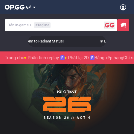
Tên In-game
+
#
Tagline
 Level Up Your Aim to Radiant Status!
🎯 Level Up Your Aim 
Trang chủ
Phân tích replay
Phát lại 2D
Bảng xếp hạng
Chỉ s
β
β
SEASON 26 // ACT 4