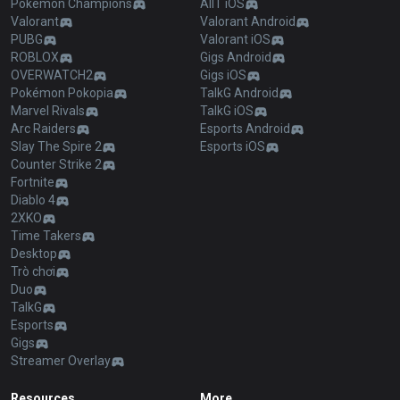
Pokémon Champions
AllT iOS
Valorant
Valorant Android
PUBG
Valorant iOS
ROBLOX
Gigs Android
OVERWATCH2
Gigs iOS
Pokémon Pokopia
TalkG Android
Marvel Rivals
TalkG iOS
Arc Raiders
Esports Android
Slay The Spire 2
Esports iOS
Counter Strike 2
Fortnite
Diablo 4
2XKO
Time Takers
Desktop
Trò chơi
Duo
TalkG
Esports
Gigs
Streamer Overlay
Resources
More