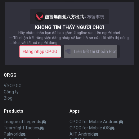
虚言無自覚八方出武
#
布留李喪
KHÔNG TÌM THẤY NGƯỜI CHƠI
Hãy chắc chắn bạn đã bao gồm #tagline sau tên người chơi.
Tôi nhận biết rằng việc đăng nhập sẽ làm hồ sơ của tôi hiển thị công
khai với tất cả người dùng
Đăng nhập OP.GG
Liên kết tài khoản Riot
OP.GG
Về OP.GG
Công ty
Blog
Products
Apps
League of Legends
OP.GG for Mobile Android
Teamfight Tactics
OP.GG for Mobile iOS
Palworld
AllT Android