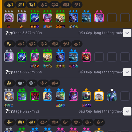
3
1
1
2
2
2
2
7
th
Stage
5
-
5
27
m
33
s
Đấu Xếp Hạng
1 tháng trước
1
2
2
2
2
2
2
7
th
Stage
5
-
2
25
m
55
s
Đấu Xếp Hạng
1 tháng trước
1
3
4
2
3
7
th
Stage
5
-
2
27
m
2
s
Đấu Xếp Hạng
1 tháng trước
3
1
1
2
3
2
2
2
2