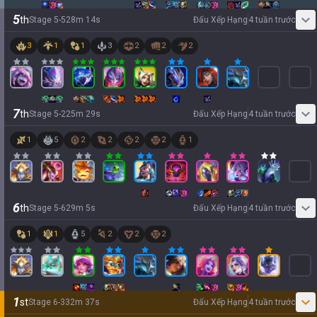
5
th
Stage
5
-
5
28
m
14
s
Đấu Xếp Hạng
4 tuần trước
3
1
1
3
2
2
2
7
th
Stage
5
-
2
25
m
29
s
Đấu Xếp Hạng
4 tuần trước
1
5
2
2
2
2
1
6
th
Stage
5
-
6
29
m
5
s
Đấu Xếp Hạng
4 tuần trước
1
1
5
2
2
2
1
st
Stage
6
-
3
32
m
37
s
Đấu Xếp Hạng
4 tuần trước