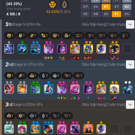
(
43.33
%)
#
7
#
6
#
1
#
7
#
2
Vị trí trung bình
52.63
%
55.56
%
4.5
th
/ 8
#
5
#
8
#
6
#
1
#
6
5
th
Stage
5
-
5
29
m
8
s
Đấu Xếp Hạng
2 tuần trước
1
1
1
1
1
1
2
2
2
2
1
2
nd
Stage
6
-
1
31
m
32
s
Đấu Xếp Hạng
2 tuần trước
1
1
1
3
5
2
3
3
rd
Stage
6
-
2
32
m
47
s
Đấu Xếp Hạng
2 tuần trước
1
1
3
6
2
2