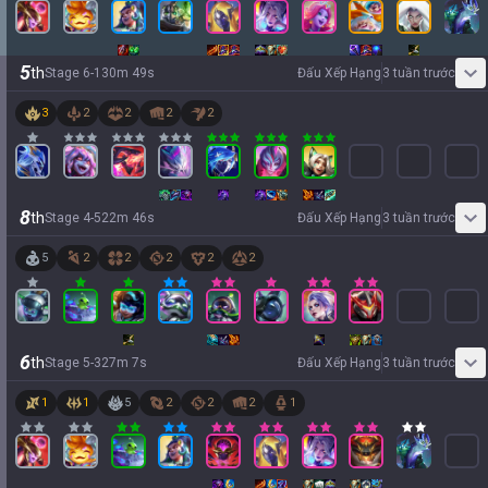
5
th
Stage
6
-
1
30
m
49
s
Đấu Xếp Hạng
3 tuần trước
3
2
2
2
2
8
th
Stage
4
-
5
22
m
46
s
Đấu Xếp Hạng
3 tuần trước
5
2
2
2
2
2
6
th
Stage
5
-
3
27
m
7
s
Đấu Xếp Hạng
3 tuần trước
1
1
5
2
2
2
1