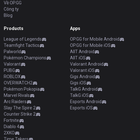
Về OP.GG
Công ty
Blog
Products
Apps
League of Legends
OP.GG for Mobile Android
Teamfight Tactics
OP.GG for Mobile iOS
Palworld
AllT Android
Pokémon Champions
AllT iOS
Valorant
Valorant Android
PUBG
Valorant iOS
ROBLOX
Gigs Android
OVERWATCH2
Gigs iOS
Pokémon Pokopia
TalkG Android
Marvel Rivals
TalkG iOS
Arc Raiders
Esports Android
Slay The Spire 2
Esports iOS
Counter Strike 2
Fortnite
Diablo 4
2XKO
Time Takers