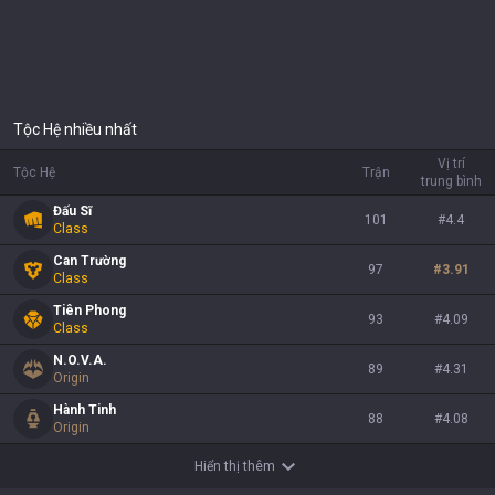
Tộc Hệ nhiều nhất
Vị trí
Tộc Hệ
Trận
trung bình
Đấu Sĩ
101
#
4.4
Class
Can Trường
97
#
3.91
Class
Tiên Phong
93
#
4.09
Class
N.O.V.A.
89
#
4.31
Origin
Hành Tinh
88
#
4.08
Origin
Hiển thị thêm