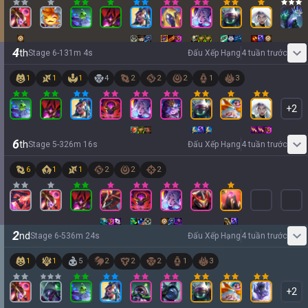
4
th
Stage
6
-
1
31
m
4
s
Đấu Xếp Hạng
4 tuần trước
1
1
1
4
2
2
2
1
3
+
2
6
th
Stage
5
-
3
26
m
16
s
Đấu Xếp Hạng
4 tuần trước
6
1
1
2
2
2
2
nd
Stage
6
-
5
36
m
24
s
Đấu Xếp Hạng
4 tuần trước
1
1
5
2
2
2
1
3
+
2