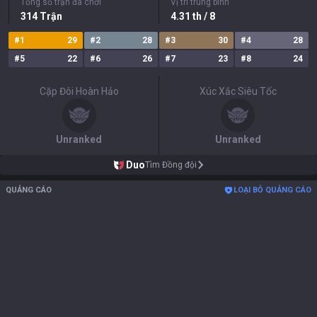
Tổng số trận đã chơi
Vị trí trung bình
314
Trận
4.31
th
/ 8
#
1
29
#
2
28
#
3
30
#
4
28
#
5
22
#
6
26
#
7
23
#
8
24
Cặp Đôi Hoàn Hảo
Xúc Xắc Siêu Tốc
Unranked
Unranked
Duo
Tìm Đồng đội
QUẢNG CÁO
LOẠI BỎ QUẢNG CÁO