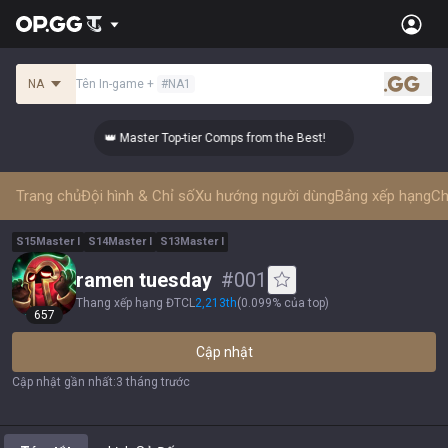
NA
Tên In-game
+
#
NA1
.gg
👑 Master Top-tier Comps from the Best!
👑 Mas
Trang chủ
Đội hình & Chỉ số
Xu hướng người dùng
Bảng xếp hạng
Ch
S
15
Master
I
S
14
Master
I
S
13
Master
I
ramen tuesday
#
001
Thang xếp hạng ĐTCL
2,213
th
(
0.099% của top
)
657
Cập nhật
Cập nhật gần nhất
:
3 tháng trước