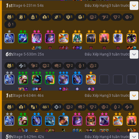
1
st
Stage
6
-
2
31
m
54
s
Đấu Xếp Hạng
3 tuần trước
1
1
1
1
1
1
1
2
2
2
2
1
6
th
Stage
5
-
5
30
m
25
s
Đấu Xếp Hạng
3 tuần trước
1
5
2
2
2
2
1
2
1
st
Stage
6
-
6
34
m
46
s
Đấu Xếp Hạng
3 tuần trước
1
1
1
1
3
2
2
2
2
2
3
5
th
Stage
5
-
6
29
m
42
s
Đấu Xếp Hạng
4 tuần trước