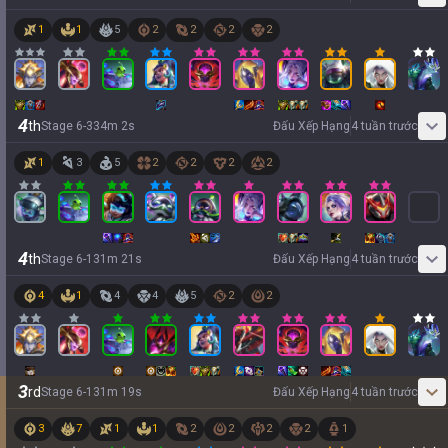
1
1
5
2
2
2
2
4
th
Stage
6
-
3
34
m
2
s
Đấu Xếp Hạng
4 tuần trước
1
3
5
2
2
2
2
4
th
Stage
6
-
1
31
m
21
s
Đấu Xếp Hạng
4 tuần trước
4
1
4
4
5
2
2
3
rd
Stage
6
-
1
31
m
19
s
Đấu Xếp Hạng
4 tuần trước
3
7
1
1
2
2
2
2
1