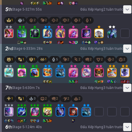
5
th
Stage
5
-
3
27
m
55
s
Đấu Xếp Hạng
2 tuần trước
1
5
2
2
2
2
2
1
2
nd
Stage
6
-
3
33
m
28
s
Đấu Xếp Hạng
3 tuần trước
1
1
1
1
5
2
2
2
2
2
2
7
th
Stage
5
-
6
30
m
7
s
Đấu Xếp Hạng
3 tuần trước
1
1
3
2
2
2
2
6
th
Stage
5
-
1
24
m
40
s
Đấu Xếp Hạng
3 tuần trước