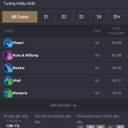
Tướng nhiều nhất
All Costs
$1
$2
$3
$4
$5+
Vị trí
Tướng
Trận
trung bình
Rhaast
83
#
3.65
$
3
Nunu & Willump
68
#
3.85
$
4
Maokai
66
#
4.48
$
3
Akali
60
#
4.27
$
2
Meepsie
58
#
4.38
$
2
Hiển thị thêm
30 trận gần đây
Tộc Hệ của 30 trận gần
Thứ hạng trong 15 trận gần
Tỉ lệ top 4
đây
đây
13
W
17
L
#
5
#
2
#
3
#
5
#
2