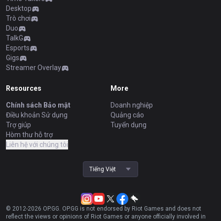
Desktop
Trò chơi
Duo
TalkG
Esports
Gigs
Streamer Overlay
Resources
More
Chính sách Bảo mật
Doanh nghiệp
Điều khoản Sử dụng
Quảng cáo
Trợ giúp
Tuyển dụng
Hòm thư hỗ trợ
Liên hệ với chúng tôi
Tiếng Việt
© 2012-
2026
OP.GG. OP.GG is not endorsed by Riot Games and does not
reflect the views or opinions of Riot Games or anyone officially involved in