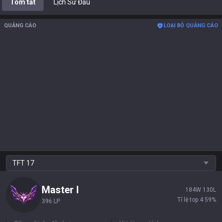
Tóm tắt
Lịch Sử Đấu
QUẢNG CÁO
LOẠI BỎ QUẢNG CÁO
TFT
17
Master
I
184
W
130
L
Tỉ lệ top 4
59
%
396 LP