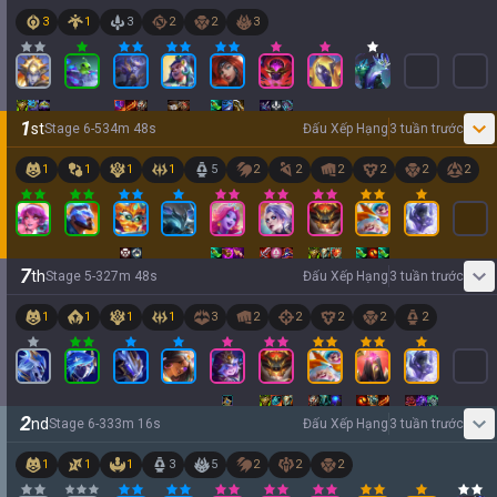
3
1
3
2
2
3
1
st
Stage
6
-
5
34
m
48
s
Đấu Xếp Hạng
3 tuần trước
1
1
1
1
5
2
2
2
2
2
2
7
th
Stage
5
-
3
27
m
48
s
Đấu Xếp Hạng
3 tuần trước
1
1
1
1
3
2
2
2
2
2
2
nd
Stage
6
-
3
33
m
16
s
Đấu Xếp Hạng
3 tuần trước
1
1
1
3
5
2
2
2