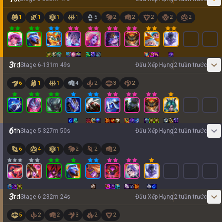
1
1
1
1
5
2
2
2
2
2
3
rd
Stage
6
-
1
31
m
49
s
Đấu Xếp Hạng
2 tuần trước
6
1
1
4
2
3
2
6
th
Stage
5
-
3
27
m
50
s
Đấu Xếp Hạng
2 tuần trước
6
4
1
2
2
2
3
rd
Stage
6
-
2
32
m
24
s
Đấu Xếp Hạng
2 tuần trước
5
2
2
3
2
2