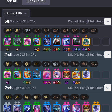
Tóm tắt
Lịch Sử Đấu
Tất cả
(
138
)
5
th
Stage
5
-
6
30
m
21
s
Đấu Xếp Hạng
1 tuần trước
6
1
4
2
2
2
2
2
1
2
2
nd
Stage
6
-
2
31
m
27
s
Đấu Xếp Hạng
1 tuần trước
1
1
1
1
5
3
2
2
2
2
2
nd
Stage
6
-
3
33
m
35
s
Đấu Xếp Hạng
1 tuần trước
5
1
1
1
1
2
2
2
2