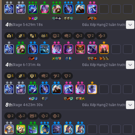
4
th
Stage
5
-
6
29
m
18
s
Đấu Xếp Hạng
2 tuần trước
1
1
1
1
2
2
2
2
3
4
th
Stage
6
-
1
31
m
4
s
Đấu Xếp Hạng
2 tuần trước
5
1
1
2
2
2
8
th
Stage
4
-
6
23
m
30
s
Đấu Xếp Hạng
2 tuần trước
2
2
3
2
2