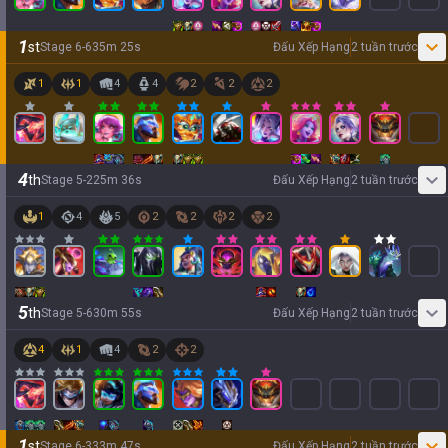
1
st
Stage
6
-
6
35
m
25
s
Đấu Xếp Hạng
2 tuần trước
1
1
4
4
2
2
2
4
th
Stage
5
-
2
25
m
36
s
Đấu Xếp Hạng
2 tuần trước
1
4
5
2
2
2
2
5
th
Stage
5
-
6
30
m
55
s
Đấu Xếp Hạng
2 tuần trước
4
1
4
2
2
1
st
Stage
6
-
3
33
m
47
s
Đấu Xếp Hạng
2 tuần trước