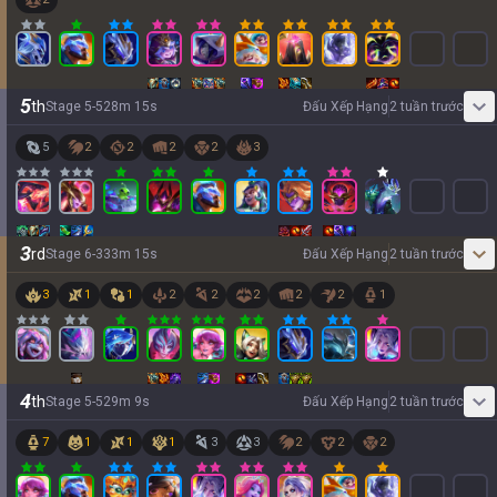
5
th
Stage
5
-
5
28
m
15
s
Đấu Xếp Hạng
2 tuần trước
5
2
2
2
2
3
3
rd
Stage
6
-
3
33
m
15
s
Đấu Xếp Hạng
2 tuần trước
3
1
1
2
2
2
2
2
1
4
th
Stage
5
-
5
29
m
9
s
Đấu Xếp Hạng
2 tuần trước
7
1
1
1
3
3
2
2
2