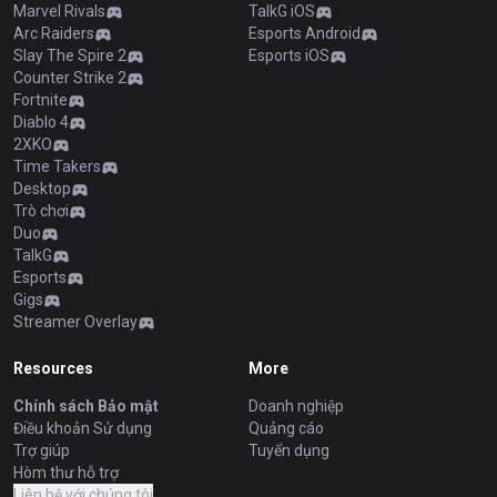
Marvel Rivals
TalkG iOS
Arc Raiders
Esports Android
Slay The Spire 2
Esports iOS
Counter Strike 2
Fortnite
Diablo 4
2XKO
Time Takers
Desktop
Trò chơi
Duo
TalkG
Esports
Gigs
Streamer Overlay
Resources
More
Chính sách Bảo mật
Doanh nghiệp
Điều khoản Sử dụng
Quảng cáo
Trợ giúp
Tuyển dụng
Hòm thư hỗ trợ
Liên hệ với chúng tôi