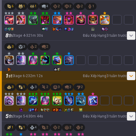
6
1
1
4
2
2
2
1
8
th
Stage
4
-
3
21
m
30
s
Đấu Xếp Hạng
3 tuần trước
3
3
2
2
1
st
Stage
6
-
2
32
m
12
s
Đấu Xếp Hạng
3 tuần trước
3
1
3
2
3
2
2
5
th
Stage
5
-
6
30
m
44
s
Đấu Xếp Hạng
3 tuần trước
1
1
4
2
2
2
2