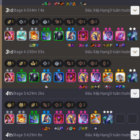
3
rd
Stage
6
-
5
34
m
14
s
Đấu Xếp Hạng
3 tuần trước
1
3
3
5
2
2
2
2
3
rd
Stage
6
-
2
30
m
53
s
Đấu Xếp Hạng
3 tuần trước
1
1
1
3
5
2
2
2
1
4
th
Stage
5
-
6
29
m
26
s
Đấu Xếp Hạng
3 tuần trước
7
1
1
2
2
2
2
4
th
Stage
5
-
6
29
m
8
s
Đấu Xếp Hạng
3 tuần trước