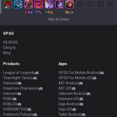
Hiển thị thêm
OP.GG
Về OP.GG
Công ty
Blog
Products
Apps
League of Legends
OP.GG for Mobile Android
Teamfight Tactics
OP.GG for Mobile iOS
Palworld
AllT Android
Pokémon Champions
AllT iOS
Valorant
Valorant Android
PUBG
Valorant iOS
ROBLOX
Gigs Android
OVERWATCH2
Gigs iOS
Pokémon Pokopia
TalkG Android