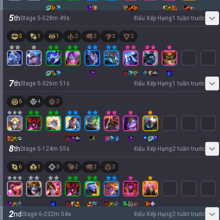
5
th
Stage
5
-
5
28
m
49
s
Đấu Xếp Hạng
1 tuần trước
5
1
1
2
2
2
2
7
th
Stage
5
-
3
26
m
51
s
Đấu Xếp Hạng
1 tuần trước
5
4
2
8
th
Stage
5
-
1
24
m
55
s
Đấu Xếp Hạng
2 tuần trước
6
1
3
2
2
2
2
nd
Stage
6
-
2
32
m
54
s
Đấu Xếp Hạng
2 tuần trước