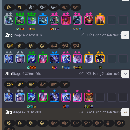
1
1
5
3
3
2
2
2
nd
Stage
6
-
2
32
m
31
s
Đấu Xếp Hạng
2 tuần trước
5
1
1
1
2
2
2
8
th
Stage
4
-
3
20
m
46
s
Đấu Xếp Hạng
2 tuần trước
5
1
1
2
2
2
3
rd
Stage
6
-
1
31
m
40
s
Đấu Xếp Hạng
2 tuần trước
1
1
1
1
2
2
2
2
2
1
3
2