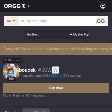
NA
Tên In-game
+
#
NA1
.gg
er Comps from the Best!
👑 Master Top-tier Comps from the 
Trang chủ
Đội hình & Chỉ số
Xu hướng người dùng
Bảng xếp hạng
Ch
S
16
Bronze
II
boucek
#
EUW
Thang xếp hạng ĐTCL
535,881
st
(
59% của top
)
300
Cập nhật
Cập nhật gần nhất
:
7 ngày trước