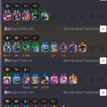
3
2
2
2
3
rd
Stage
5
-
5
28
m
54
s
Đấu Xếp Hạng
1 tháng trước
7
1
3
1
7
th
Stage
5
-
3
28
m
5
s
Đấu Xếp Hạng
1 tháng trước
1
4
5
8
th
Stage
4
-
6
22
m
34
s
Đấu Xếp Hạng
1 tháng trước
1
1
3
2
2
2