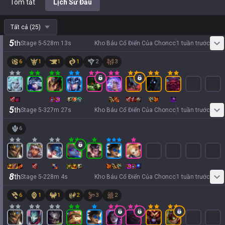
Tóm tắt
Lịch Sử Đấu
Tất cả
(
25
)
5
th
Stage
5
-
5
28
m
13
s
Kho Báu Cổ Điển Của Choncc
1 tuần trước
6
1
1
1
2
3
5
th
Stage
5
-
3
27
m
27
s
Kho Báu Cổ Điển Của Choncc
1 tuần trước
6
8
th
Stage
5
-
2
28
m
4
s
Kho Báu Cổ Điển Của Choncc
1 tuần trước
6
1
1
2
3
2