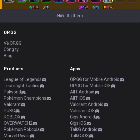
Hiển thị thêm
OP.GG
Về OP.GG
Công ty
Blog
Products
Apps
League of Legends
OP.GG for Mobile Android
Teamfight Tactics
OP.GG for Mobile iOS
Palworld
AllT Android
Pokémon Champions
AllT iOS
Valorant
Valorant Android
PUBG
Valorant iOS
ROBLOX
Gigs Android
OVERWATCH2
Gigs iOS
Pokémon Pokopia
TalkG Android
Marvel Rivals
TalkG iOS