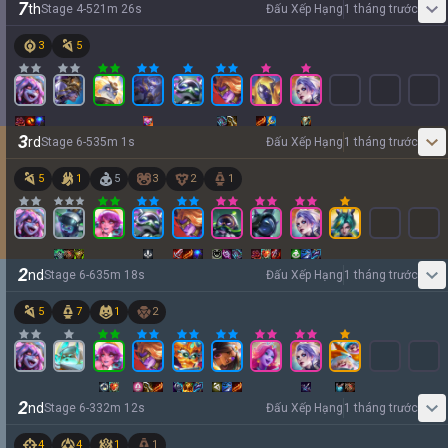
7
th
Stage
4
-
5
21
m
26
s
Đấu Xếp Hạng
1 tháng trước
3
5
3
rd
Stage
6
-
5
35
m
1
s
Đấu Xếp Hạng
1 tháng trước
5
1
5
3
2
1
2
nd
Stage
6
-
6
35
m
18
s
Đấu Xếp Hạng
1 tháng trước
5
7
1
2
2
nd
Stage
6
-
3
32
m
12
s
Đấu Xếp Hạng
1 tháng trước
4
4
1
1