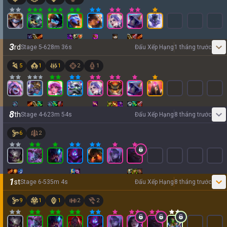
3
rd
Stage
5
-
6
28
m
36
s
Đấu Xếp Hạng
1 tháng trước
5
1
1
2
1
8
th
Stage
4
-
6
23
m
54
s
Đấu Xếp Hạng
8 tháng trước
6
2
1
st
Stage
6
-
5
35
m
4
s
Đấu Xếp Hạng
8 tháng trước
9
1
1
2
2