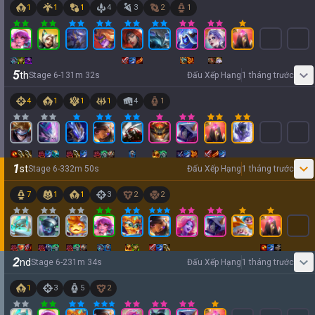
1
1
1
4
3
2
1
5
th
Stage
6
-
1
31
m
32
s
Đấu Xếp Hạng
1 tháng trước
4
1
1
1
4
1
1
st
Stage
6
-
3
32
m
50
s
Đấu Xếp Hạng
1 tháng trước
7
1
1
3
2
2
2
nd
Stage
6
-
2
31
m
34
s
Đấu Xếp Hạng
1 tháng trước
1
3
5
2