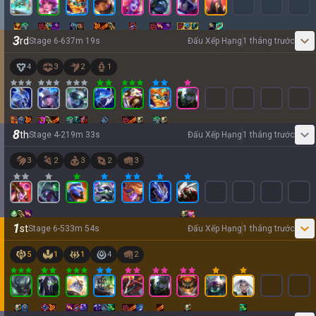
3
rd
Stage
6
-
6
37
m
19
s
Đấu Xếp Hạng
1 tháng trước
4
3
2
1
8
th
Stage
4
-
2
19
m
33
s
Đấu Xếp Hạng
1 tháng trước
3
2
3
2
3
1
st
Stage
6
-
5
33
m
54
s
Đấu Xếp Hạng
1 tháng trước
5
1
1
4
2