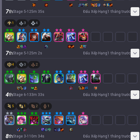
7
th
Stage
5
-
1
25
m
35
s
Đấu Xếp Hạng
1 tháng trước
1
3
4
7
th
Stage
5
-
1
25
m
2
s
Đấu Xếp Hạng
1 tháng trước
4
3
2
4
th
Stage
6
-
1
33
m
33
s
Đấu Xếp Hạng
1 tháng trước
5
1
2
1
8
th
Stage
3
-
1
10
m
34
s
Đấu Xếp Hạng
1 tháng trước