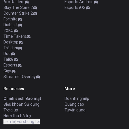
Arc Raiders
Esports Android
Slay The Spire 2
Esports iOS
Counter Strike 2
Fortnite
Diablo 4
2XKO
Time Takers
Desktop
Trò chơi
Duo
TalkG
Esports
Gigs
Streamer Overlay
Resources
More
Chính sách Bảo mật
Doanh nghiệp
Điều khoản Sử dụng
Quảng cáo
Trợ giúp
Tuyển dụng
Hòm thư hỗ trợ
Liên hệ với chúng tôi