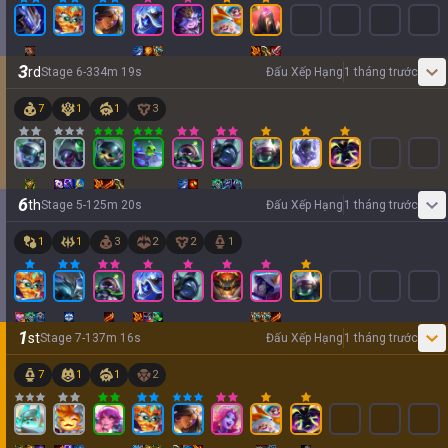
3
rd
Stage
6
-
3
34
m
19
s
Đấu Xếp Hạng
1 tháng trước
7
1
1
3
6
th
Stage
5
-
1
25
m
20
s
Đấu Xếp Hạng
1 tháng trước
1
1
3
2
2
1
1
st
Stage
7
-
1
37
m
16
s
Đấu Xếp Hạng
1 tháng trước
7
1
1
2