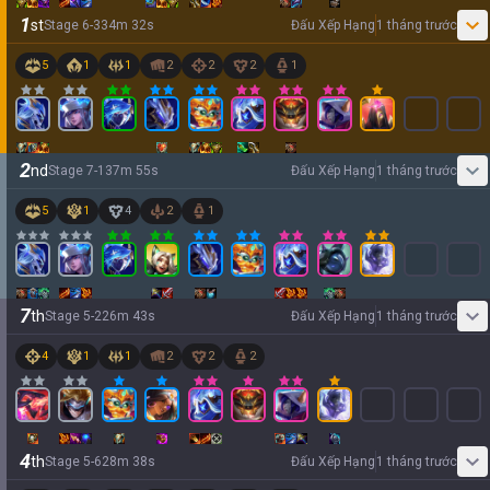
1
st
Stage
6
-
3
34
m
32
s
Đấu Xếp Hạng
1 tháng trước
5
1
1
2
2
2
1
2
nd
Stage
7
-
1
37
m
55
s
Đấu Xếp Hạng
1 tháng trước
5
1
4
2
1
7
th
Stage
5
-
2
26
m
43
s
Đấu Xếp Hạng
1 tháng trước
4
1
1
2
2
2
4
th
Stage
5
-
6
28
m
38
s
Đấu Xếp Hạng
1 tháng trước