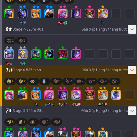
8
th
Stage
4
-
3
20
m
40
s
Đấu Xếp Hạng
3 tháng trước
2
3
1
st
Stage
6
-
5
36
m
6
s
Đấu Xếp Hạng
3 tháng trước
1
1
1
5
2
2
2
2
2
2
7
th
Stage
5
-
1
25
m
28
s
Đấu Xếp Hạng
3 tháng trước
6
1
1
2
3