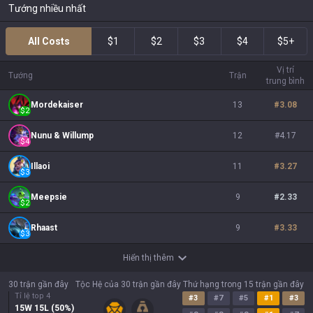
Tướng nhiều nhất
All Costs
$1
$2
$3
$4
$5+
Vị trí
Tướng
Trận
trung bình
Mordekaiser
13
#
3.08
$
2
Nunu & Willump
12
#
4.17
$
4
Illaoi
11
#
3.27
$
3
Meepsie
9
#
2.33
$
2
Rhaast
9
#
3.33
$
3
Hiển thị thêm
30 trận gần đây
Tộc Hệ của 30 trận gần đây
Thứ hạng trong 15 trận gần đây
Tỉ lệ top 4
#
3
#
7
#
5
#
1
#
3
15
W
15
L (
50
%)