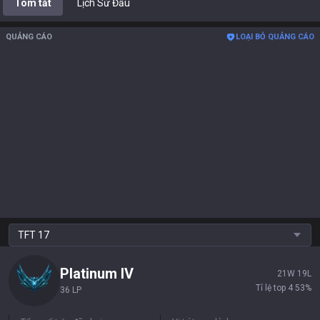
Tóm tắt
Lịch Sử Đấu
QUẢNG CÁO
LOẠI BỎ QUẢNG CÁO
TFT
17
Platinum
IV
21
W
19
L
Tỉ lệ top 4
53
%
36 LP