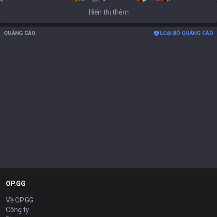
Hiển thị thêm
QUẢNG CÁO
LOẠI BỎ QUẢNG CÁO
OP.GG
Về OP.GG
Công ty