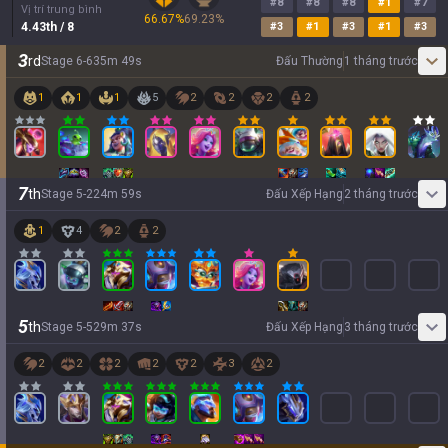
#
8
#
8
#
8
#
1
#
7
Vị trí trung bình
66.67
%
69.23
%
4.43
th
/ 8
#
3
#
1
#
3
#
1
#
3
3
rd
Stage
6
-
6
35
m
49
s
Đấu Thường
1 tháng trước
1
1
1
5
2
2
2
2
7
th
Stage
5
-
2
24
m
59
s
Đấu Xếp Hạng
2 tháng trước
1
4
2
2
5
th
Stage
5
-
5
29
m
37
s
Đấu Xếp Hạng
3 tháng trước
2
2
2
2
2
3
2