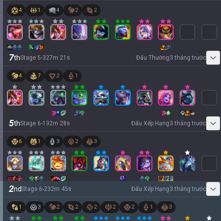
4
1
4
2
2
7
th
Stage
5
-
3
27
m
21
s
Đấu Thường
3 tháng trước
4
7
2
1
5
th
Stage
6
-
1
32
m
28
s
Đấu Xếp Hạng
3 tháng trước
6
1
3
2
3
2
nd
Stage
6
-
2
32
m
45
s
Đấu Xếp Hạng
3 tháng trước
1
3
2
2
2
2
2
1
3