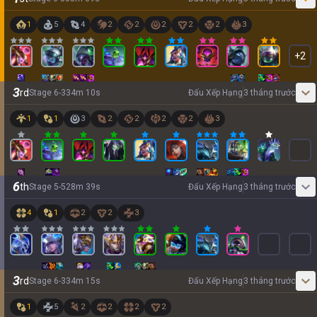
1
5
4
2
2
2
2
2
3
+
2
3
rd
Stage
6
-
3
34
m
10
s
Đấu Xếp Hạng
3 tháng trước
1
1
3
2
2
2
2
3
6
th
Stage
5
-
5
28
m
39
s
Đấu Xếp Hạng
3 tháng trước
4
1
2
2
3
3
rd
Stage
6
-
3
34
m
15
s
Đấu Xếp Hạng
3 tháng trước
1
5
2
2
2
2