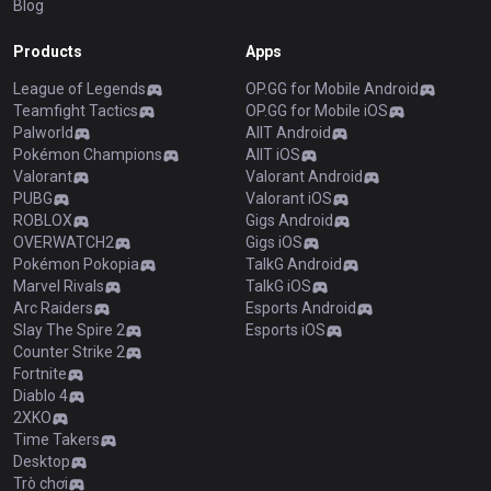
Blog
Products
Apps
League of Legends
OP.GG for Mobile Android
Teamfight Tactics
OP.GG for Mobile iOS
Palworld
AllT Android
Pokémon Champions
AllT iOS
Valorant
Valorant Android
PUBG
Valorant iOS
ROBLOX
Gigs Android
OVERWATCH2
Gigs iOS
Pokémon Pokopia
TalkG Android
Marvel Rivals
TalkG iOS
Arc Raiders
Esports Android
Slay The Spire 2
Esports iOS
Counter Strike 2
Fortnite
Diablo 4
2XKO
Time Takers
Desktop
Trò chơi