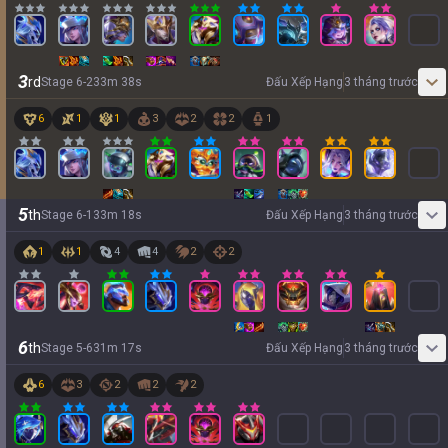
3
rd
Stage
6
-
2
33
m
38
s
Đấu Xếp Hạng
3 tháng trước
6
1
1
3
2
2
1
5
th
Stage
6
-
1
33
m
18
s
Đấu Xếp Hạng
3 tháng trước
1
1
4
4
2
2
6
th
Stage
5
-
6
31
m
17
s
Đấu Xếp Hạng
3 tháng trước
6
3
2
2
2