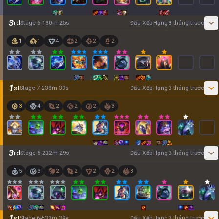
3
rd
Stage
6
-
1
30
m
25
s
Đấu Xếp Hạng
3 tháng trước
1
1
4
2
2
2
1
st
Stage
7
-
2
38
m
39
s
Đấu Xếp Hạng
3 tháng trước
3
4
2
2
2
3
3
rd
Stage
6
-
2
32
m
29
s
Đấu Xếp Hạng
3 tháng trước
5
3
2
2
2
2
3
1
st
Stage
6
-
5
33
m
39
s
Đấu Xếp Hạng
3 tháng trước