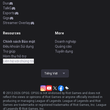
Duo
TalkG
Esports
Gigs
Streamer Overlay
Resources
More
Chính sách Bảo mật
Doanh nghiệp
Điều khoản Sử dụng
Quảng cáo
Trợ giúp
Tuyển dụng
Hòm thư hỗ trợ
Liên hệ với chúng tôi
Tiếng Việt
© 2012-
2026
OP.GG. OP.GG is not endorsed by Riot Games and does not
reflect the views or opinions of Riot Games or anyone officially involved in
producing or managing League of Legends. League of Legends and Riot
Games are trademarks or registered trademarks of Riot Games, Inc. League
of Legends © Riot Games, Inc.