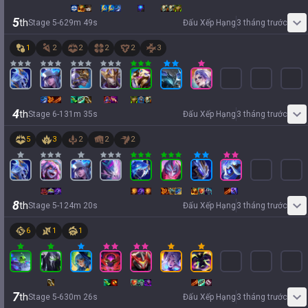
5
th
Stage
5
-
6
29
m
49
s
Đấu Xếp Hạng
3 tháng trước
1
2
2
2
2
3
4
th
Stage
6
-
1
31
m
35
s
Đấu Xếp Hạng
3 tháng trước
5
3
2
2
2
8
th
Stage
5
-
1
24
m
20
s
Đấu Xếp Hạng
3 tháng trước
6
1
1
7
th
Stage
5
-
6
30
m
26
s
Đấu Xếp Hạng
3 tháng trước