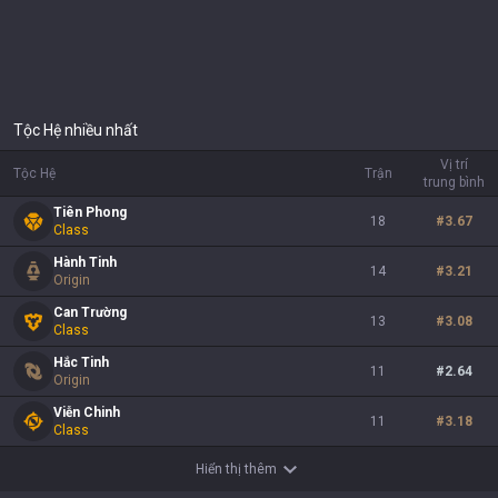
Tộc Hệ nhiều nhất
Vị trí
Tộc Hệ
Trận
trung bình
Tiên Phong
18
#
3.67
Class
Hành Tinh
14
#
3.21
Origin
Can Trường
13
#
3.08
Class
Hắc Tinh
11
#
2.64
Origin
Viễn Chinh
11
#
3.18
Class
Hiển thị thêm