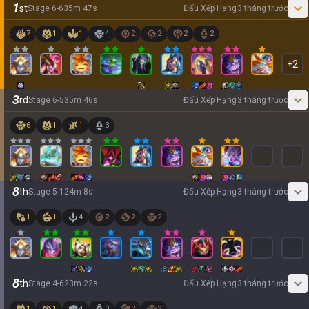
1
st
Stage
6
-
6
35
m
47
s
Đấu Xếp Hạng
3 tháng trước
7
1
1
4
2
2
2
2
+
2
3
rd
Stage
6
-
5
35
m
46
s
Đấu Xếp Hạng
3 tháng trước
6
1
1
3
8
th
Stage
5
-
1
24
m
8
s
Đấu Xếp Hạng
3 tháng trước
1
1
4
2
2
2
8
th
Stage
4
-
6
23
m
22
s
Đấu Xếp Hạng
3 tháng trước
1
1
4
3
2
2