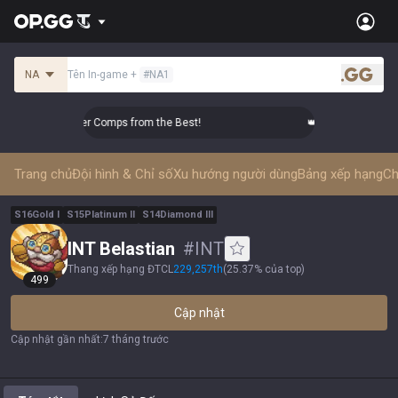
NA
Tên In-game
+
#
NA1
.gg
aster Top-tier Comps from the Best!
👑 Master Top-tier Comp
Trang chủ
Đội hình & Chỉ số
Xu hướng người dùng
Bảng xếp hạng
Ch
S
16
Gold
I
S
15
Platinum
II
S
14
Diamond
III
INT Belastian
#
INT
Thang xếp hạng ĐTCL
229,257
th
(
25.37% của top
)
499
Cập nhật
Cập nhật gần nhất
:
7 tháng trước