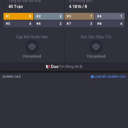
Tổng số trận đã chơi
Vị trí trung bình
40
Trận
4.18
th
/ 8
#
1
8
#
2
2
#
3
7
#
4
1
#
5
4
#
6
2
#
7
3
#
8
6
Cặp Đôi Hoàn Hảo
Xúc Xắc Siêu Tốc
Unranked
Unranked
Duo
Tìm Đồng đội
QUẢNG CÁO
LOẠI BỎ QUẢNG CÁO