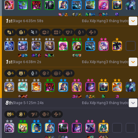
1
st
Stage
6
-
6
35
m
58
s
Đấu Xếp Hạng
3 tháng trước
1
1
3
2
2
2
1
3
1
st
Stage
6
-
6
38
m
2
s
Đấu Xếp Hạng
3 tháng trước
6
1
3
2
2
3
8
th
Stage
5
-
1
25
m
24
s
Đấu Xếp Hạng
3 tháng trước
6
1
2
2
3