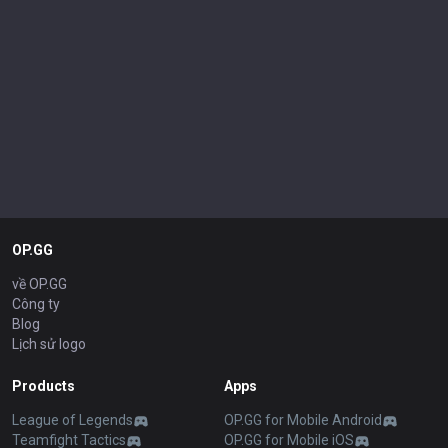
OP.GG
về OP.GG
Công ty
Blog
Lịch sử logo
Products
Apps
League of Legends
OP.GG for Mobile Android
Teamfight Tactics
OP.GG for Mobile iOS