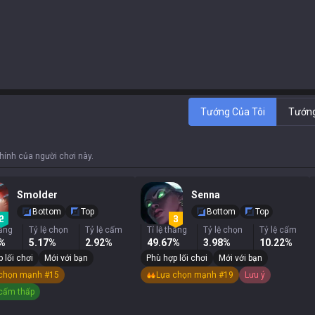
Tướng Của Tôi
Tướng
chính của người chơi này.
Smolder
Senna
Bottom
Top
Bottom
Top
hắng
Tỷ lệ chọn
Tỷ lệ cấm
Tỉ lệ thắng
Tỷ lệ chọn
Tỷ lệ cấm
4%
5.17%
2.92%
49.67%
3.98%
10.22%
 lối chơi
Mới với bạn
Phù hợp lối chơi
Mới với bạn
chọn mạnh #15
Lựa chọn mạnh #19
Lưu ý
 cấm thấp