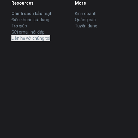
Resources
More
Chính sách bảo mật
Kinh doanh
Điều khoản sử dụng
Quảng cáo
Trợ giúp
Tuyển dụng
Gửi email hỏi đáp
Liên hệ với chúng tôi