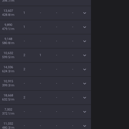
394.7/m
13,607
1
-
-
-
428.8/m
9,890
1
-
-
-
479.1/m
9,148
-
-
-
-
580.8/m
10,632
2
1
-
-
599.5/m
14,036
2
-
-
-
624.3/m
10,915
-
-
-
-
399.3/m
18,668
2
-
-
-
632.5/m
7,002
-
-
-
-
372.1/m
11,032
-
-
-
-
480.3/m