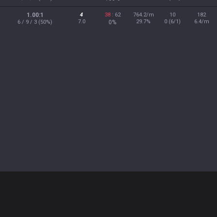
1.00:1
4
38
: 62
764.2/m
10
182
7.0
29.7%
0 (6/1)
6.4/m
6 / 9 / 3 (50%)
0%