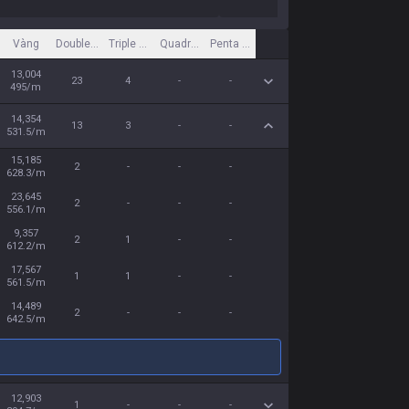
Vàng
Double Kill
Triple Kill
Quadra Kill
Penta Kill
13,004
23
4
-
-
495/m
14,354
13
3
-
-
531.5/m
15,185
2
-
-
-
628.3/m
23,645
2
-
-
-
556.1/m
9,357
2
1
-
-
612.2/m
17,567
1
1
-
-
561.5/m
14,489
2
-
-
-
642.5/m
12,903
1
-
-
-