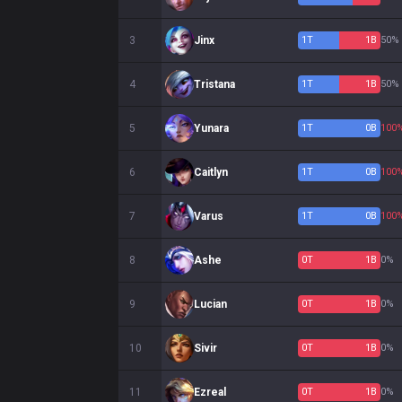
3
Jinx
1
T
1
B
50%
4
Tristana
1
T
1
B
50%
5
Yunara
1
T
0
B
100
6
Caitlyn
1
T
0
B
100
7
Varus
1
T
0
B
100
8
Ashe
0
T
1
B
0%
9
Lucian
0
T
1
B
0%
10
Sivir
0
T
1
B
0%
11
Ezreal
0
T
1
B
0%