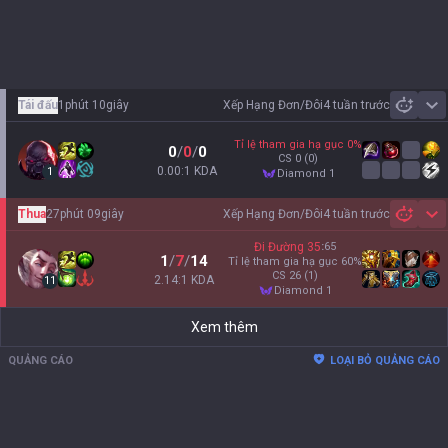
Tái đấu
1phút 10giây
Xếp Hạng Đơn/Đôi
4 tuần trước
Sh
Tỉ lệ tham gia hạ gục
0
%
0
/
0
/
0
CS
0
(0)
0.00:1 KDA
1
diamond 1
Thua
27phút 09giây
Xếp Hạng Đơn/Đôi
4 tuần trước
Sh
Đi Đường
35
:
65
1
/
7
/
14
Tỉ lệ tham gia hạ gục
60
%
CS
26
(1)
2.14:1 KDA
11
diamond 1
Xem thêm
QUẢNG CÁO
LOẠI BỎ QUẢNG CÁO