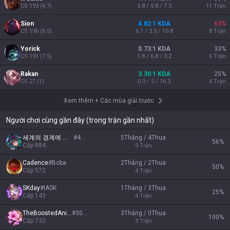
CS
193
(
6.7
)
3.8 / 5.8 / 7.3
11
Trận
Sion
4.82:1 KDA
63
%
CS
196
(
6.5
)
6.1 / 3.5 / 10.8
8
Trận
Yorick
0.73:1 KDA
33
%
CS
191
(
7.5
)
1.8 / 6.8 / 3.2
6
Trận
Rakan
3.30:1 KDA
25
%
CS
27
(
1
)
0.3 / 5 / 16.3
4
Trận
Xem thêm
+
Các mùa giải trước
Người chơi cùng gần đây (trong trận gần nhất)
세계의 경계에 선 마녀
#
4934
5Thắng / 4Thua
56
%
Cấp
884
9
Trận
Cadence
#
Boba
2Thắng / 2Thua
50
%
Cấp
572
4
Trận
SKday
#
IASK
1Thắng / 3Thua
25
%
Cấp
143
4
Trận
TheBoostedAnimal
#
3040
3Thắng / 0Thua
100
%
Cấp
732
3
Trận