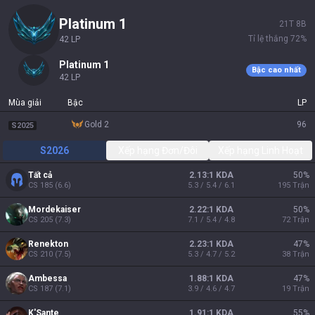
platinum 1
21
T
8
B
Tỉ lệ thắng
72
%
42
LP
platinum 1
Bậc cao nhất
42
LP
Mùa giải
Bậc
LP
gold 2
96
S2025
S2026
Xếp hạng Đơn/Đôi
Xếp hạng Linh Hoạt
Tất cả
2.13:1 KDA
50
%
CS
185
(
6.6
)
5.3 / 5.4 / 6.1
195
Trận
Mordekaiser
2.22:1 KDA
50
%
CS
205
(
7.3
)
7.1 / 5.4 / 4.8
72
Trận
Renekton
2.23:1 KDA
47
%
CS
210
(
7.5
)
5.3 / 4.7 / 5.2
38
Trận
Ambessa
1.88:1 KDA
47
%
CS
187
(
7.1
)
3.9 / 4.6 / 4.7
19
Trận
K'Sante
1.91:1 KDA
55
%