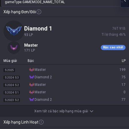
gameType.GAMEMODE_NAME_TOTAL
Xếp hạng Đơn/Đôi
diamond 1
76
T
91
B
Tỉ lệ thắng
46
%
93
LP
master
Bậc cao nhất
171
LP
Mùa giải
Bậc
LP
master
199
S2025
diamond 2
75
S2024 S3
master
17
S2024 S2
master
0
S2024 S1
diamond 2
77
S2023 S2
Xem tất cả bậc xếp hạng mùa giải
Xếp hạng Linh Hoạt