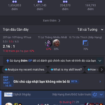
1,654,853

1,471,145

204,570

169,793

điểm
điểm
điểm
điểm
Xem thêm
Trận đấu Gần đây
20Trận 10Thắng 9Thua
Tỉ Lệ Thắng Nhiều Nhất
Vị Trí Ưa Thích (Xếp Hạng)
5.3
/
5.5
/
6.5
2.16
: 1
67
%
33
%
70
%
Tỉ lệ tham gia hạ gục
42
%
Sử dụng
Điểm
OP
để có đánh giá chính xác hơn về trình độ của bạn.
Analyze my recent matches.
What is my skill level?
How is my t
BẢN
CẬP
Ghi chú cập nhật bạn không nên bỏ lỡ
BETA
NHẬT
16.15
Thắng
23phút 06giây
Xếp Hạng Đơn/Đôi
2 tuần trước
Sh
Đi Đường
71
:
29