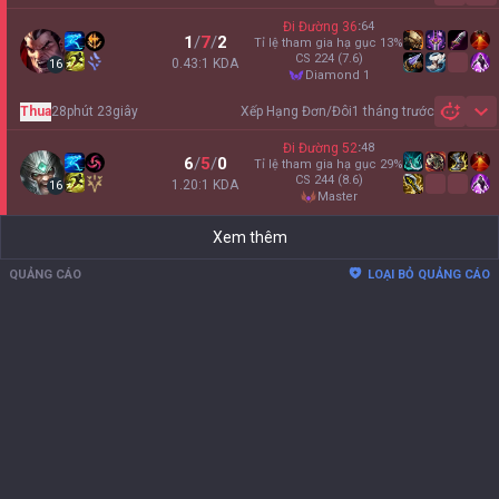
Đi Đường
36
:
64
1
/
7
/
2
Tỉ lệ tham gia hạ gục
13
%
CS
224
(7.6)
0.43:1 KDA
16
diamond 1
Thua
28phút 23giây
Xếp Hạng Đơn/Đôi
1 tháng trước
Sh
Đi Đường
52
:
48
6
/
5
/
0
Tỉ lệ tham gia hạ gục
29
%
CS
244
(8.6)
1.20:1 KDA
16
master
Xem thêm
QUẢNG CÁO
LOẠI BỎ QUẢNG CÁO