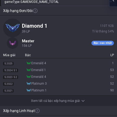
gameType.GAMEMODE_NAME_TOTAL
Xếp hạng Đơn/Đôi
diamond 1
110
T
92
B
Tỉ lệ thắng
54
%
39
LP
master
Bậc cao nhất
156
LP
Mùa giải
Bậc
LP
emerald 4
1
S2025
emerald 1
53
S2024 S1
emerald 4
52
S2023 S2
platinum 3
52
S2022
platinum 1
90
S2021
Xem tất cả bậc xếp hạng mùa giải
Xếp hạng Linh Hoạt