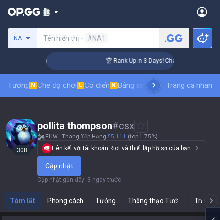
Tìm kiếm người chơi
Tên hiển thị +
#NA1
NA
lenger Coaching
🏆 Rank Up in 3 Days! Challenger Coaching
Tướng
Chế độ chơi
Cổ điển
Bảng xếp hạng trang phục
Trang cá nhân
thứ t
N
U
N
pollita thompson
#
csx
EUW
Thang Xếp Hạng
55,111
(top 1.75%)
Liên kết với tài khoản Riot và thiết lập hồ sơ của bạn.
308
Cập nhật
Cập nhật gần đây
:
3 ngày trước
Tóm tắt
Phong cách
Tướng
Thông thạo Tướng
Trận Đấ