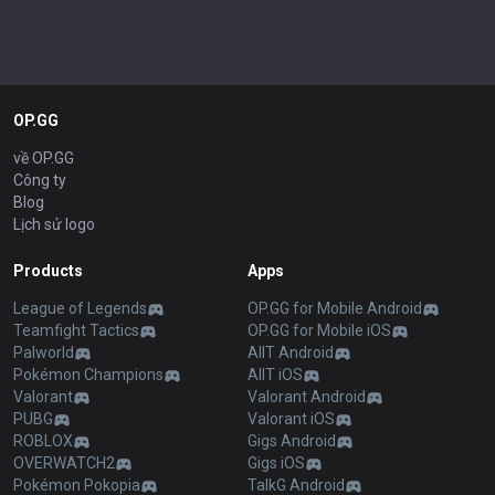
OP.GG
về OP.GG
Công ty
Blog
Lịch sử logo
Products
Apps
League of Legends
OP.GG for Mobile Android
Teamfight Tactics
OP.GG for Mobile iOS
Palworld
AllT Android
Pokémon Champions
AllT iOS
Valorant
Valorant Android
PUBG
Valorant iOS
ROBLOX
Gigs Android
OVERWATCH2
Gigs iOS
Pokémon Pokopia
TalkG Android