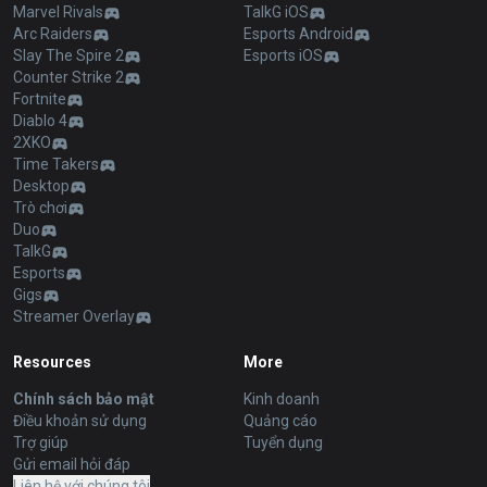
Marvel Rivals
TalkG iOS
Arc Raiders
Esports Android
Slay The Spire 2
Esports iOS
Counter Strike 2
Fortnite
Diablo 4
2XKO
Time Takers
Desktop
Trò chơi
Duo
TalkG
Esports
Gigs
Streamer Overlay
Resources
More
Chính sách bảo mật
Kinh doanh
Điều khoản sử dụng
Quảng cáo
Trợ giúp
Tuyển dụng
Gửi email hỏi đáp
Liên hệ với chúng tôi