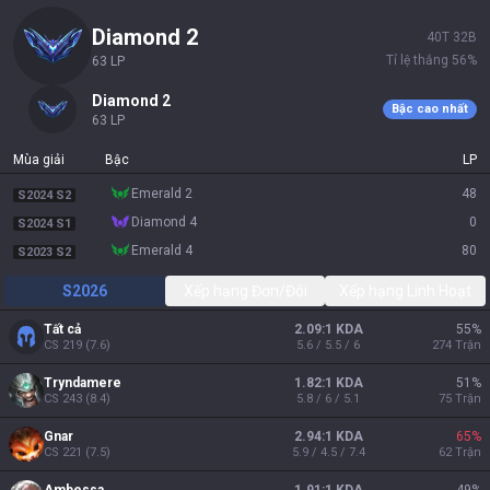
diamond 2
40
T
32
B
Tỉ lệ thắng
56
%
63
LP
diamond 2
Bậc cao nhất
63
LP
Mùa giải
Bậc
LP
emerald 2
48
S2024 S2
diamond 4
0
S2024 S1
emerald 4
80
S2023 S2
S2026
Xếp hạng Đơn/Đôi
Xếp hạng Linh Hoạt
Tất cả
2.09:1 KDA
55
%
CS
219
(
7.6
)
5.6 / 5.5 / 6
274
Trận
Tryndamere
1.82:1 KDA
51
%
CS
243
(
8.4
)
5.8 / 6 / 5.1
75
Trận
Gnar
2.94:1 KDA
65
%
CS
221
(
7.5
)
5.9 / 4.5 / 7.4
62
Trận