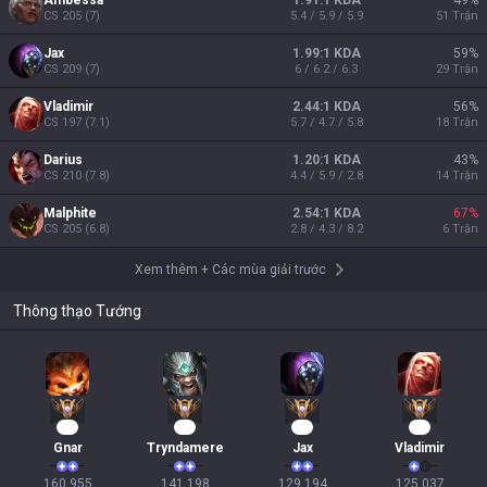
Ambessa
1.91:1 KDA
49
%
CS
205
(
7
)
5.4 / 5.9 / 5.9
51
Trận
Jax
1.99:1 KDA
59
%
CS
209
(
7
)
6 / 6.2 / 6.3
29
Trận
Vladimir
2.44:1 KDA
56
%
CS
197
(
7.1
)
5.7 / 4.7 / 5.8
18
Trận
Darius
1.20:1 KDA
43
%
CS
210
(
7.8
)
4.4 / 5.9 / 2.8
14
Trận
Malphite
2.54:1 KDA
67
%
CS
205
(
6.8
)
2.8 / 4.3 / 8.2
6
Trận
Xem thêm
+
Các mùa giải trước
Thông thạo Tướng
17
15
14
14
Gnar
Tryndamere
Jax
Vladimir
160,955

141,198

129,194

125,037
