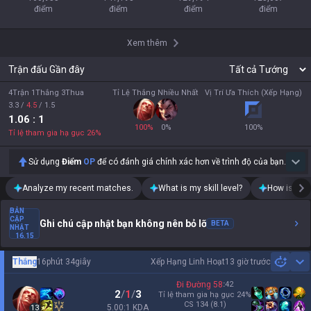
điểm
điểm
điểm
điểm
Xem thêm
Trận đấu Gần đây
4Trận 1Thắng 3Thua
Tỉ Lệ Thắng Nhiều Nhất
Vị Trí Ưa Thích (Xếp Hạng)
3.3
/
4.5
/
1.5
1.06
: 1
100
%
0
%
100
%
Tỉ lệ tham gia hạ gục
26
%
Sử dụng
Điểm
OP
để có đánh giá chính xác hơn về trình độ của bạn.
Analyze my recent matches.
What is my skill level?
How is my t
BẢN
CẬP
Ghi chú cập nhật bạn không nên bỏ lỡ
BETA
NHẬT
16.15
Thắng
16phút 34giây
Xếp Hạng Linh Hoạt
13 giờ trước
Sh
Đi Đường
58
:
42
2
/
1
/
3
Tỉ lệ tham gia hạ gục
24
%
CS
134
(8.1)
5.00:1 KDA
13