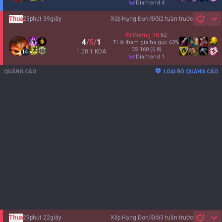
diamond 4
Thua
23phút 39giây
Xếp Hạng Đơn/Đôi
2 tuần trước
Sh
Đi Đường
38
:
62
4
/
5
/
1
Tỉ lệ tham gia hạ gục
63
%
CS
160
(6.8)
1.00:1 KDA
14
diamond 1
QUẢNG CÁO
LOẠI BỎ QUẢNG CÁO
Thua
29phút 22giây
Xếp Hạng Đơn/Đôi
3 tuần trước
Sh