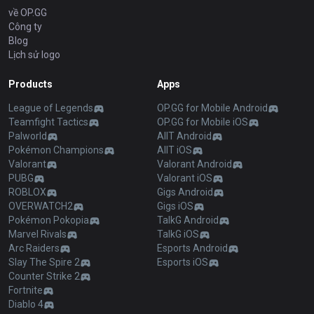
về OP.GG
Công ty
Blog
Lịch sử logo
Products
Apps
League of Legends
OP.GG for Mobile Android
Teamfight Tactics
OP.GG for Mobile iOS
Palworld
AllT Android
Pokémon Champions
AllT iOS
Valorant
Valorant Android
PUBG
Valorant iOS
ROBLOX
Gigs Android
OVERWATCH2
Gigs iOS
Pokémon Pokopia
TalkG Android
Marvel Rivals
TalkG iOS
Arc Raiders
Esports Android
Slay The Spire 2
Esports iOS
Counter Strike 2
Fortnite
Diablo 4