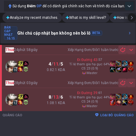
Sử dụng
Điểm
OP
để có đánh giá chính xác hơn về trình độ của bạn.
Analyze my recent matches.
What is my skill level?
How is my t
BẢN
CẬP
Ghi chú cập nhật bạn không nên bỏ lỡ
BETA
NHẬT
16.15
Thua
24phút 58giây
Xếp Hạng Đơn/Đôi
1 tuần trước
Sh
Đi Đường
43
:
57
4
/
11
/
5
Tỉ lệ tham gia hạ gục
64
%
CS
23
(0.9)
0.82:1 KDA
10
master
Thua
28phút 03giây
Xếp Hạng Đơn/Đôi
1 tuần trước
Sh
Đi Đường
39
:
61
8
/
13
/
6
Tỉ lệ tham gia hạ gục
44
%
CS
24
(0.9)
1.08:1 KDA
12
master
QUẢNG CÁO
LOẠI BỎ QUẢNG CÁO