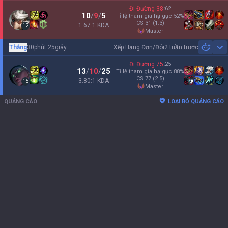
Đi Đường
38
:
62
10
/
9
/
5
Tỉ lệ tham gia hạ gục
52
%
CS
31
(1.3)
1.67:1 KDA
12
master
Thắng
30phút 25giây
Xếp Hạng Đơn/Đôi
2 tuần trước
Sh
Đi Đường
75
:
25
13
/
10
/
25
Tỉ lệ tham gia hạ gục
88
%
CS
77
(2.5)
3.80:1 KDA
15
master
QUẢNG CÁO
LOẠI BỎ QUẢNG CÁO