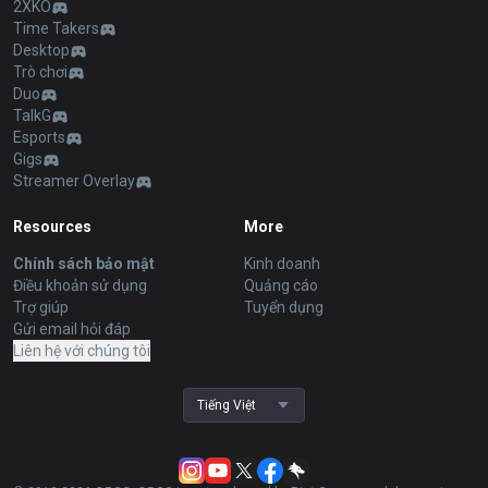
2XKO
Time Takers
Desktop
Trò chơi
Duo
TalkG
Esports
Gigs
Streamer Overlay
Resources
More
Chính sách bảo mật
Kinh doanh
Điều khoản sử dụng
Quảng cáo
Trợ giúp
Tuyển dụng
Gửi email hỏi đáp
Liên hệ với chúng tôi
Tiếng Việt