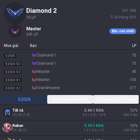
diamond 2
36
T
36
B
Tỉ lệ thắng
50
%
75
LP
master
Bậc cao nhất
341
LP
Mùa giải
Bậc
LP
diamond 1
75
S2025
diamond 1
75
S2024 S3
master
45
S2024 S2
master
103
S2024 S1
grandmaster
217
S2023 S2
S2026
Xếp hạng Đơn/Đôi
Xếp hạng Linh Hoạt
Tất cả
2.44:1 KDA
52
%
CS
52
(
1.9
)
3.1 / 6.9 / 13.9
665
Trận
Rakan
3.33:1 KDA
55
%
CS
28
(
1
)
1.6 / 5.6 / 17
139
Trận