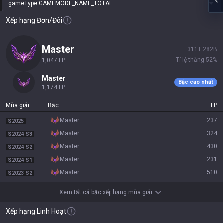
gameType.GAMEMODE_NAME_TOTAL
Xếp hạng Đơn/Đôi
master
311
T
282
B
Tỉ lệ thắng
52
%
1,047
LP
master
Bậc cao nhất
1,174
LP
Mùa giải
Bậc
LP
master
237
S2025
master
324
S2024 S3
master
430
S2024 S2
master
231
S2024 S1
master
510
S2023 S2
Xem tất cả bậc xếp hạng mùa giải
Xếp hạng Linh Hoạt