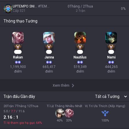
UPTEMPO SNIFFER
#
TEMPO
0Thắng / 2Thua
0
%
Cấp
321
2
Trận
Thông thạo Tướng
112
63
50
43
Rakan
Janna
Nautilus
Nami
1,199,900

665,417

519,349

444,265

điểm
điểm
điểm
điểm
Xem thêm
Trận đấu Gần đây
20Trận 7Thắng 12Thua
Tỉ Lệ Thắng Nhiều Nhất
Vị Trí Ưa Thích (Xếp Hạng)
5.0
/
7.7
/
11.6
2.16
: 1
40
%
33
%
100
%
Tỉ lệ tham gia hạ gục
64
%