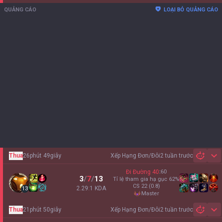
QUẢNG CÁO
LOẠI BỎ QUẢNG CÁO
Thua
26phút 49giây
Xếp Hạng Đơn/Đôi
2 tuần trước
Sh
Đi Đường
40
:
60
3
/
7
/
13
Tỉ lệ tham gia hạ gục
62
%
CS
22
(0.8)
2.29:1 KDA
13
master
Thua
21phút 50giây
Xếp Hạng Đơn/Đôi
2 tuần trước
Sh