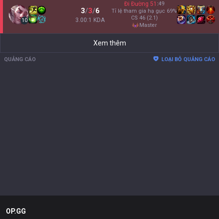
Đi Đường
51
:
49
3
/
3
/
6
Tỉ lệ tham gia hạ gục
69
%
CS
46
(2.1)
3.00:1 KDA
10
master
Xem thêm
QUẢNG CÁO
LOẠI BỎ QUẢNG CÁO
OP.GG