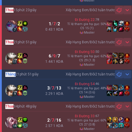
master
Thua
15phút 23giây
Xếp Hạng Đơn/Đôi
2 tuần trước
Sh
Đi Đường
22
:
78
1
/
7
/
2
Tỉ lệ tham gia hạ gục
50
%
CS
15
(1)
0.43:1 KDA
7
master
Thua
21phút 51giây
Xếp Hạng Đơn/Đôi
2 tuần trước
Sh
Đi Đường
50
:
50
6
/
9
/
7
Tỉ lệ tham gia hạ gục
62
%
CS
29
(1.3)
1.44:1 KDA
11
master
Thắng
21phút 51giây
Xếp Hạng Đơn/Đôi
2 tuần trước
Sh
Đi Đường
54
:
46
3
/
7
/
13
Tỉ lệ tham gia hạ gục
48
%
CS
14
(0.6)
2.29:1 KDA
9
master
Thua
34phút 48giây
Xếp Hạng Đơn/Đôi
2 tuần trước
Sh
Đi Đường
33
:
67
2
/
7
/
16
Tỉ lệ tham gia hạ gục
60
%
CS
27
(0.8)
2.57:1 KDA
14
master