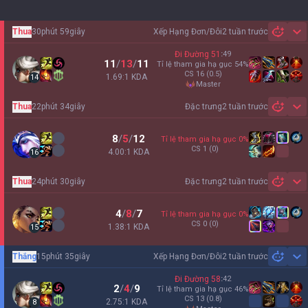
Thua
30phút 59giây
Xếp Hạng Đơn/Đôi
2 tuần trước
Sh
Đi Đường
51
:
49
11
/
13
/
11
Tỉ lệ tham gia hạ gục
54
%
CS
16
(0.5)
1.69:1 KDA
14
master
Thua
22phút 34giây
Đặc trưng
2 tuần trước
Sh
8
/
5
/
12
Tỉ lệ tham gia hạ gục
0
%
CS
1
(0)
4.00:1 KDA
16
Thua
24phút 30giây
Đặc trưng
2 tuần trước
Sh
4
/
8
/
7
Tỉ lệ tham gia hạ gục
0
%
CS
0
(0)
1.38:1 KDA
15
Thắng
15phút 35giây
Xếp Hạng Đơn/Đôi
2 tuần trước
Sh
Đi Đường
58
:
42
2
/
4
/
9
Tỉ lệ tham gia hạ gục
46
%
CS
13
(0.8)
2.75:1 KDA
8