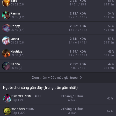
Bard
2.73:1 KDA
51
%
CS
22
(
0.8
)
4 / 7.1 / 15.4
69
Trận
Karma
2.12:1 KDA
54
%
CS
35
(
1.2
)
2.7 / 7.5 / 13.2
50
Trận
Poppy
2.05:1 KDA
59
%
CS
40
(
1.4
)
4.8 / 7.9 / 11.5
49
Trận
Janna
2.84:1 KDA
59
%
CS
23
(
0.8
)
2.4 / 6.3 / 15.4
39
Trận
Nautilus
1.99:1 KDA
43
%
CS
30
(
1.1
)
2.4 / 7.3 / 12.1
37
Trận
Senna
2.32:1 KDA
42
%
CS
56
(
2
)
4.8 / 9 / 16
31
Trận
Xem thêm
+
Các mùa giải trước
Người chơi cùng gần đây (trong trận gần nhất)
DKB XPERION NXT
#
JULEZ
2Thắng / 3Thua
40
%
Cấp
199
6
Trận
xShadezz
#
2607
2Thắng / 1Thua
67
%
Cấp
1,323
3
Trận