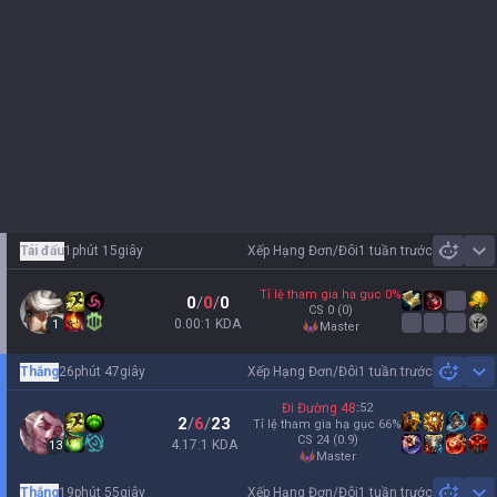
Tái đấu
1phút 15giây
Xếp Hạng Đơn/Đôi
1 tuần trước
Sh
Tỉ lệ tham gia hạ gục
0
%
0
/
0
/
0
CS
0
(0)
0.00:1 KDA
1
master
Thắng
26phút 47giây
Xếp Hạng Đơn/Đôi
1 tuần trước
Sh
Đi Đường
48
:
52
2
/
6
/
23
Tỉ lệ tham gia hạ gục
66
%
CS
24
(0.9)
4.17:1 KDA
13
master
Thắng
19phút 55giây
Xếp Hạng Đơn/Đôi
1 tuần trước