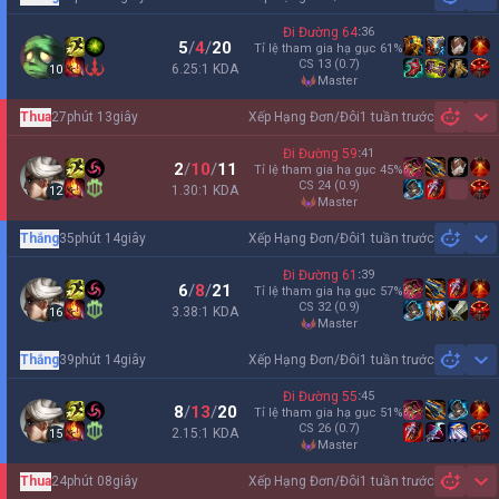
Sh
Đi Đường
64
:
36
5
/
4
/
20
Tỉ lệ tham gia hạ gục
61
%
CS
13
(0.7)
6.25:1 KDA
10
master
Thua
27phút 13giây
Xếp Hạng Đơn/Đôi
1 tuần trước
Sh
Đi Đường
59
:
41
2
/
10
/
11
Tỉ lệ tham gia hạ gục
45
%
CS
24
(0.9)
1.30:1 KDA
12
master
Thắng
35phút 14giây
Xếp Hạng Đơn/Đôi
1 tuần trước
Sh
Đi Đường
61
:
39
6
/
8
/
21
Tỉ lệ tham gia hạ gục
57
%
CS
32
(0.9)
3.38:1 KDA
16
master
Thắng
39phút 14giây
Xếp Hạng Đơn/Đôi
1 tuần trước
Sh
Đi Đường
55
:
45
8
/
13
/
20
Tỉ lệ tham gia hạ gục
51
%
CS
26
(0.7)
2.15:1 KDA
15
master
Thua
24phút 08giây
Xếp Hạng Đơn/Đôi
1 tuần trước
Sh