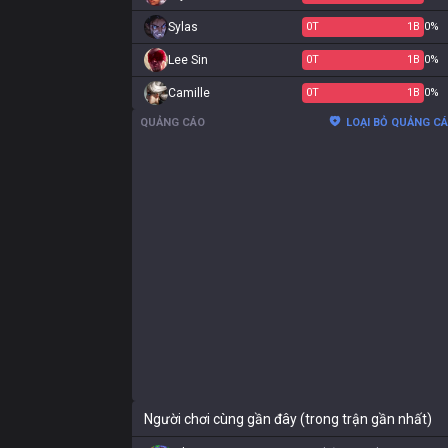
Sylas
0
T
1
B
0%
Lee Sin
0
T
1
B
0%
Camille
0
T
1
B
0%
QUẢNG CÁO
LOẠI BỎ QUẢNG C
Người chơi cùng gần đây (trong trận gần nhất)