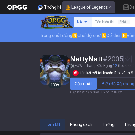
Thống kê
League of Legends
De
Tìm kiếm người chơi
NA
Tên hiển thị +
#NA1
Trang chủ
Tướng
Chế độ chơi
Cổ điển
Bản
N
U
N
NattyNatt
#
2005
EUW
Thang Xếp Hạng
12
(top 0.00
Liên kết với tài khoản Riot và thiế
Cập nhật
Biểu đồ Xếp hạng
1309
Cập nhật gần đây
:
15 phút trước
Tóm tắt
Phong cách
Tướng
Thôn