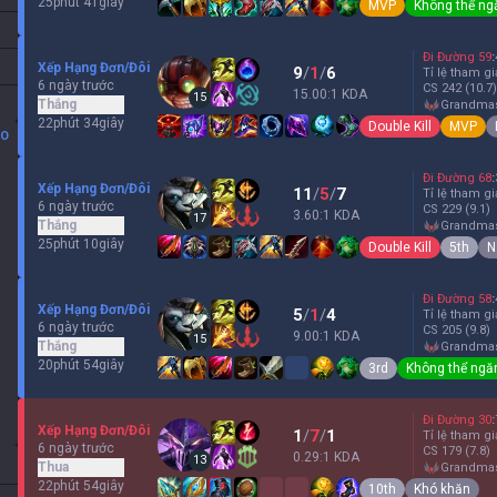
25phút 41giây
MVP
Không thể ng
Đi Đường
59
:
Xếp Hạng Đơn/Đôi
9
/
1
/
6
Tỉ lệ tham g
6 ngày trước
CS
242
(10.7)
15.00:1 KDA
15
Thắng
grandma
22phút 34giây
Double Kill
MVP
ÁO
Đi Đường
68
:
Xếp Hạng Đơn/Đôi
11
/
5
/
7
Tỉ lệ tham g
6 ngày trước
CS
229
(9.1)
3.60:1 KDA
17
Thắng
grandma
25phút 10giây
Double Kill
5th
N
Đi Đường
58
:
Xếp Hạng Đơn/Đôi
5
/
1
/
4
Tỉ lệ tham g
6 ngày trước
CS
205
(9.8)
9.00:1 KDA
15
Thắng
grandma
20phút 54giây
3rd
Không thể ngă
Đi Đường
30
:
Xếp Hạng Đơn/Đôi
1
/
7
/
1
Tỉ lệ tham g
6 ngày trước
CS
179
(7.8)
0.29:1 KDA
13
Thua
grandma
22phút 54giây
10th
Khó khăn