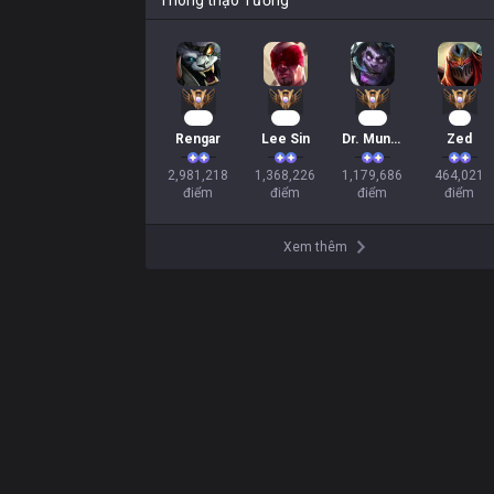
Thông thạo Tướng
274
127
110
45
Rengar
Lee Sin
Dr. Mundo
Zed
2,981,218

1,368,226

1,179,686

464,021

điểm
điểm
điểm
điểm
Xem thêm