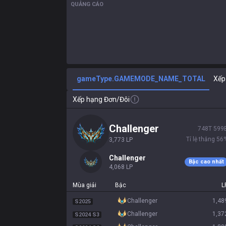
QUẢNG CÁO
gameType.GAMEMODE_NAME_TOTAL
Xếp
Xếp hạng Đơn/Đôi
challenger
748
T
599
Tỉ lệ thắng
56
3,773
LP
challenger
Bậc cao nhất
4,068
LP
Mùa giải
Bậc
L
challenger
1,48
S2025
challenger
1,37
S2024 S3