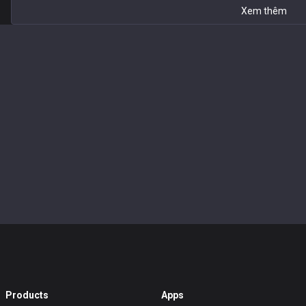
Xem thêm
Products
Apps