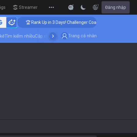
VI
igs
Streamer Overlay
Đăng nhập
New
🏆 Rank Up in 3 Days! Challenger Coaching
🏆 
Trang cá nhân
kê
Tìm kiếm nhiều
Cập nhật trò chơi