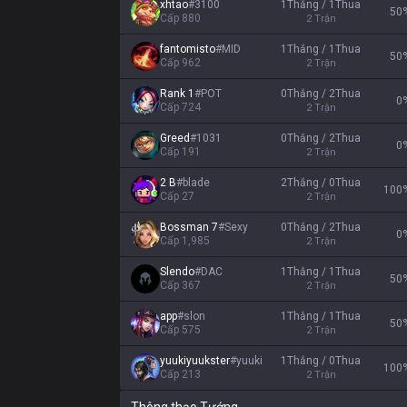
xhtao
#
3100
1Thắng / 1Thua
50
Cấp
880
2
Trận
fantomisto
#
MID
1Thắng / 1Thua
50
Cấp
962
2
Trận
Rank 1
#
POT
0Thắng / 2Thua
0
Cấp
724
2
Trận
Greed
#
1031
0Thắng / 2Thua
0
Cấp
191
2
Trận
2 B
#
blade
2Thắng / 0Thua
100
Cấp
27
2
Trận
Bossman 7
#
Sexy
0Thắng / 2Thua
0
Cấp
1,985
2
Trận
Slendo
#
DAC
1Thắng / 1Thua
50
Cấp
367
2
Trận
app
#
slon
1Thắng / 1Thua
50
Cấp
575
2
Trận
yuukiyuukster
#
yuuki
1Thắng / 0Thua
100
Cấp
213
2
Trận