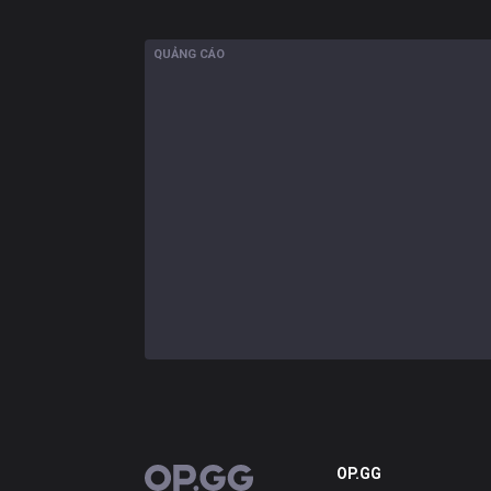
QUẢNG CÁO
OP.GG
OP.GG