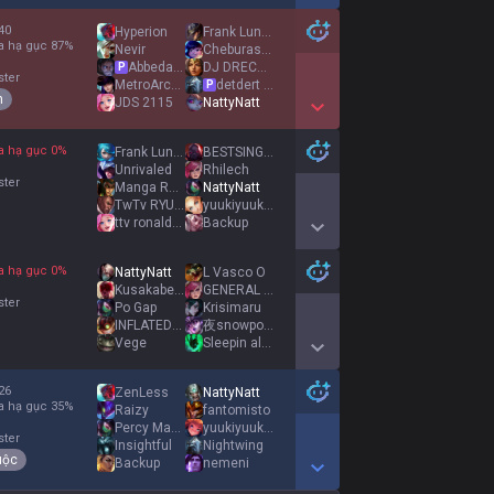
Show More Detail Games
40
Hyperion
Frank Lundy
ia hạ gục
87
%
Nevir
Cheburashka
AbbedaggÆ
DJ DRECKISCH
P
ster
MetroArcher
detdert adc acc
P
n
JDS 2115
NattyNatt
Show More Detail Games
ia hạ gục
0
%
Frank Lundy
BESTSINGEDWORLD
Unrivaled
Rhilech
ster
Manga Reader
NattyNatt
TwTv RYUVEN
yuukiyuukster
ttv ronaldoo
Backup
Show More Detail Games
ia hạ gục
0
%
NattyNatt
L Vasco O
Kusakabe Shinra
GENERAL detdert
ster
Po Gap
Krisimaru
INFLATEDPawełek
夜snowpoem
Vege
Sleepin all Day
Show More Detail Games
26
ZenLess
NattyNatt
ia hạ gục
35
%
Raizy
fantomisto
Percy Magic
yuukiyuukster
ster
Insightful
Nightwing
uộc
Backup
nemeni
Show More Detail Games