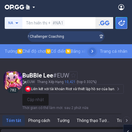
Tìm kiếm người chơi
Tên hiển thị +
#NA1
NA
k Up in 3 Days! Challenger Coaching
🏆 Rank Up in 3 Days! 
Tướng
Chế độ chơi
Cổ điển
Bảng xếp hạng trang phục
Trang cá nhân
thứ t
N
U
N
BuBBIe Lee
#
EUW
EUW
Thang Xếp Hạng
10,421
(top 0.332%)
Liên kết với tài khoản Riot và thiết lập hồ sơ của bạn.
782
Cập nhật
Thời gian có thể làm mới
:
sau 2 phút nữa
Tóm tắt
Phong cách
Tướng
Thông thạo Tướng
Trận Đấ