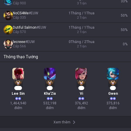
33
%
Cấp
900
3
Trận
NoCS4Me
#
EUW
1Thắng / 1Thua
50
%
Cấp
335
2
Trận
Dutiful Salmon
#
EUW
1Thắng / 1Thua
50
%
Cấp
570
2
Trận
lecreee
#
EUW
0Thắng / 2Thua
0
%
Cấp
566
2
Trận
Thông thạo Tướng
136
51
37
37
Lee Sin
Kha'Zix
Vi
Gwen
1,464,940

532,198

376,492

375,816

điểm
điểm
điểm
điểm
Xem thêm