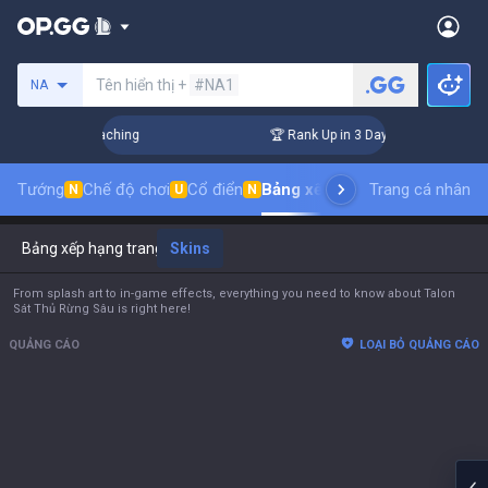
Tìm kiếm người chơi
Tên hiển thị +
#NA1
NA
hallenger Coaching
🏆 Rank Up in 3 Days! Challenger Coachi
Tướng
Chế độ chơi
Cổ điển
Bảng xếp hạng trang phục
Trang cá nhân
thứ
N
U
N
Bảng xếp hạng trang phục
Skins
From splash art to in-game effects, everything you need to know about Talon
Sát Thủ Rừng Sâu is right here!
QUẢNG CÁO
LOẠI BỎ QUẢNG CÁO