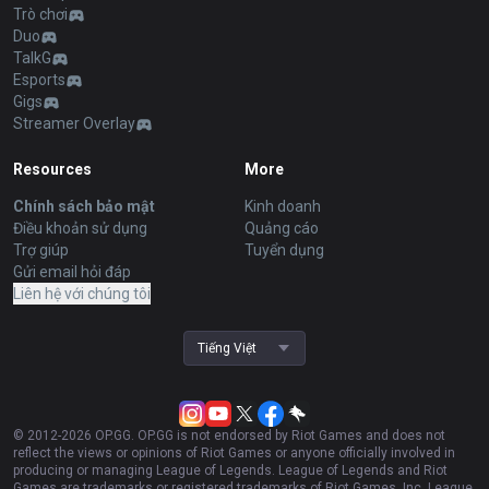
Trò chơi
Duo
TalkG
Esports
Gigs
Streamer Overlay
Resources
More
Chính sách bảo mật
Kinh doanh
Điều khoản sử dụng
Quảng cáo
Trợ giúp
Tuyển dụng
Gửi email hỏi đáp
Liên hệ với chúng tôi
Tiếng Việt
© 2012-
2026
OP.GG. OP.GG is not endorsed by Riot Games and does not
reflect the views or opinions of Riot Games or anyone officially involved in
producing or managing League of Legends. League of Legends and Riot
Games are trademarks or registered trademarks of Riot Games, Inc. League