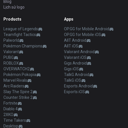
Blog
Lịch sử logo
Products
Apps
League of Legends
OP.GG for Mobile Android
Teamfight Tactics
OP.GG for Mobile iOS
Palworld
AllT Android
Pokémon Champions
AllT iOS
Valorant
Valorant Android
PUBG
Valorant iOS
ROBLOX
Gigs Android
OVERWATCH2
Gigs iOS
Pokémon Pokopia
TalkG Android
Marvel Rivals
TalkG iOS
Arc Raiders
Esports Android
Slay The Spire 2
Esports iOS
Counter Strike 2
Fortnite
Diablo 4
2XKO
Time Takers
Desktop