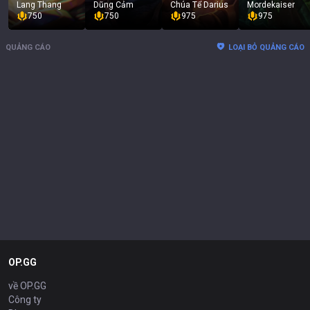
Lang Thang
Dũng Cảm
Chúa Tể Darius
Mordekaiser
750
750
975
975
QUẢNG CÁO
LOẠI BỎ QUẢNG CÁO
OP.GG
về OP.GG
Công ty