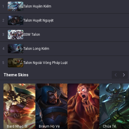
1
Talon Huyền Kiếm
2
Talon Huyết Nguyệt
3
SSW Talon
4
Talon Long Kiếm
5
Talon Ngoài Vòng Pháp Luật
Theme
Skins
Bard Nhạc Sĩ
Braum Hộ Vệ
Chúa Tể