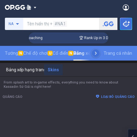
Tìm kiếm người chơi
Tên hiển thị +
#NA1
NA
 Challenger Coaching
🏆 Rank Up in 3 Days! Challenger Coac
Tướng
Chế độ chơi
Cổ điển
Bảng xếp hạng trang phục
Trang cá nhân
thứ
N
U
N
Bảng xếp hạng trang phục
Skins
From splash art to in-game effects, everything you need to know about
Kassadin Sứ Giả is right here!
QUẢNG CÁO
LOẠI BỎ QUẢNG CÁO