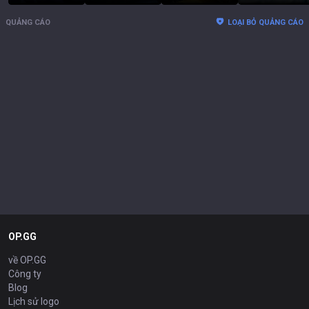
QUẢNG CÁO
LOẠI BỎ QUẢNG CÁO
OP.GG
về OP.GG
Công ty
Blog
Lịch sử logo