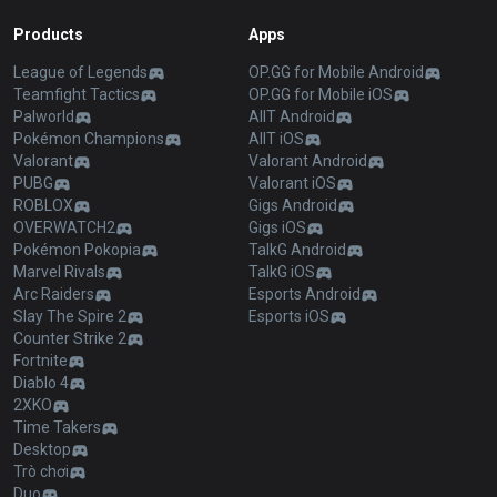
Products
Apps
League of Legends
OP.GG for Mobile Android
Teamfight Tactics
OP.GG for Mobile iOS
Palworld
AllT Android
Pokémon Champions
AllT iOS
Valorant
Valorant Android
PUBG
Valorant iOS
ROBLOX
Gigs Android
OVERWATCH2
Gigs iOS
Pokémon Pokopia
TalkG Android
Marvel Rivals
TalkG iOS
Arc Raiders
Esports Android
Slay The Spire 2
Esports iOS
Counter Strike 2
Fortnite
Diablo 4
2XKO
Time Takers
Desktop
Trò chơi
Duo