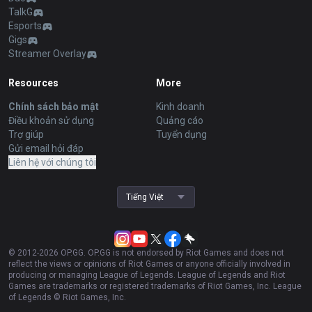
TalkG
Esports
Gigs
Streamer Overlay
Resources
More
Chính sách bảo mật
Kinh doanh
Điều khoản sử dụng
Quảng cáo
Trợ giúp
Tuyển dụng
Gửi email hỏi đáp
Liên hệ với chúng tôi
Tiếng Việt
© 2012-
2026
OP.GG. OP.GG is not endorsed by Riot Games and does not
reflect the views or opinions of Riot Games or anyone officially involved in
producing or managing League of Legends. League of Legends and Riot
Games are trademarks or registered trademarks of Riot Games, Inc. League
of Legends © Riot Games, Inc.