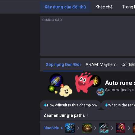
Xây dựng của đối thủ
Khắc chế
Trang 
QUẢNG CÁO
Xếp hạng Đơn/Đôi
ARAM: Mayhem
Cổ điể
Auto rune 
Automatically se
How difficult is this champion?
What is the ran
Zaahen
Jungle paths
blue
Side