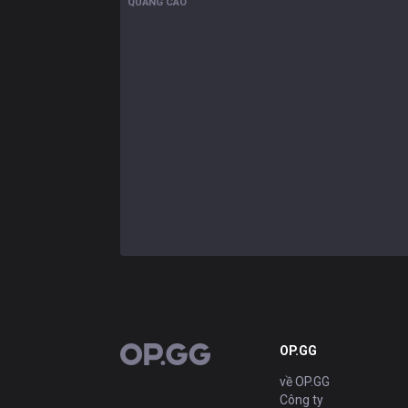
QUẢNG CÁO
OP.GG
OP.GG
về OP.GG
Công ty