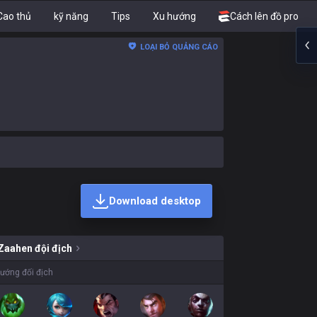
 Cao thủ
kỹ năng
Tips
Xu hướng
Cách lên đồ pro
LOẠI BỎ QUẢNG CÁO
Download desktop
skins on sale?
Zaahen
đội địch
tướng đối địch