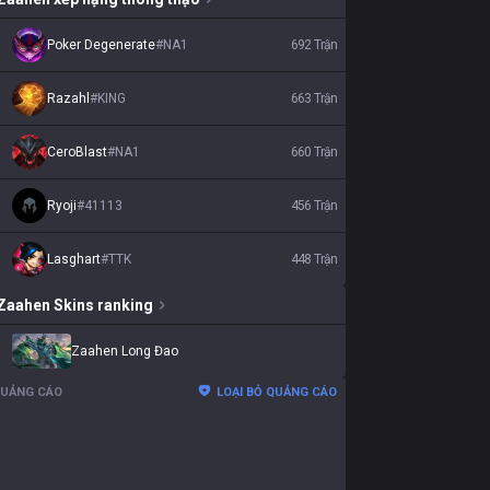
Poker Degenerate
#
NA1
692
Trận
Razahl
#
KING
663
Trận
CeroBlast
#
NA1
660
Trận
Ryoji
#
41113
456
Trận
Lasghart
#
TTK
448
Trận
Zaahen
Skins
ranking
Zaahen Long Đao
UẢNG CÁO
LOẠI BỎ QUẢNG CÁO