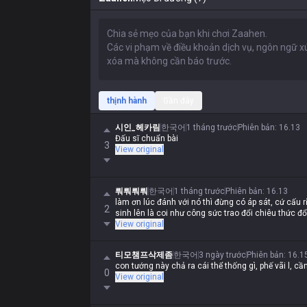
thịnh hành
Gần đây
시인_헤카림
한국어
1 tháng trước
Phiên bản
:
16.13
Đấu sĩ chuẩn bài
3
View original
뤄뤄뤄뤄
한국어
1 tháng trước
Phiên bản
:
16.13
làm ơn lúc đánh với nó thì đừng có áp sát, cứ cấu rỉ
2
sinh lên là coi như công sức trao đổi chiêu thức đ
View original
티모챔프삭제좀
한국어
3 ngày trước
Phiên bản
:
16.1
con tướng này chả ra cái thể thống gì, phế vãi l, cầ
0
View original