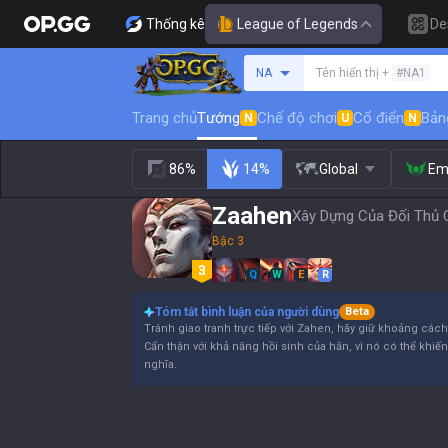
Thống kê
League of Legends
De
Tìm kiếm người chơi
NA
Tên hiển thị +
#NA1
Trang chủ
Tướng
Chế độ chơi
Cổ điển
Bản
N
U
N
86%
14%
Global
Em
Zaahen
Xây Dựng Của Đối Thủ C
Bậc 3
Q
W
E
R
Tóm tắt bình luận của người dùng
Beta
Tránh giao tranh trực tiếp với Zahen, hãy giữ khoảng cách 
Cẩn thận với khả năng hồi sinh của hắn, vì nó có thể khiế
nghĩa.