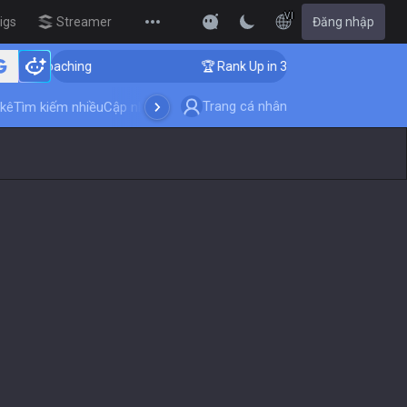
VI
igs
Streamer Overlay
Đăng nhập
New
r Coaching
🏆 Rank Up in 3 Days! Challenger Coaching
Trang cá nhân
kê
Tìm kiếm nhiều
Cập nhật trò chơi