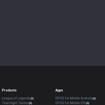
Products
Apps
League of Legends
OP.GG for Mobile Android
Teamfight Tactics
OP.GG for Mobile iOS