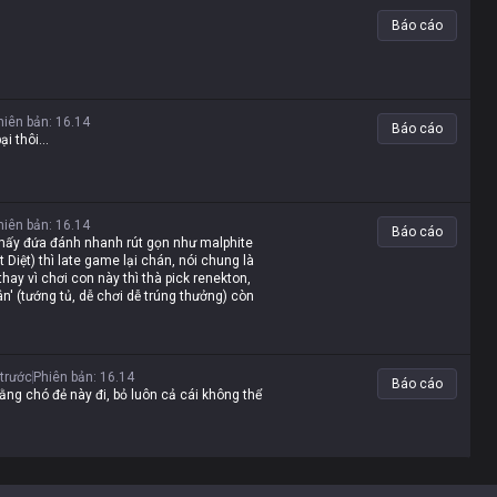
Báo cáo
hiên bản
:
16.14
Báo cáo
i thôi...
hiên bản
:
16.14
Báo cáo
 mấy đứa đánh nhanh rút gọn như malphite
iệt) thì late game lại chán, nói chung là
hay vì chơi con này thì thà pick renekton,
' (tướng tủ, dễ chơi dễ trúng thưởng) còn
 trước
Phiên bản
:
16.14
Báo cáo
ằng chó đẻ này đi, bỏ luôn cả cái không thể