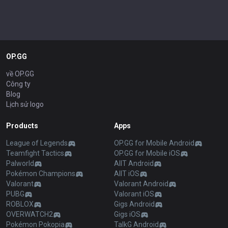
OP.GG
về OP.GG
Công ty
Blog
Lịch sử logo
Products
Apps
League of Legends
OP.GG for Mobile Android
Teamfight Tactics
OP.GG for Mobile iOS
Palworld
AllT Android
Pokémon Champions
AllT iOS
Valorant
Valorant Android
PUBG
Valorant iOS
ROBLOX
Gigs Android
OVERWATCH2
Gigs iOS
Pokémon Pokopia
TalkG Android