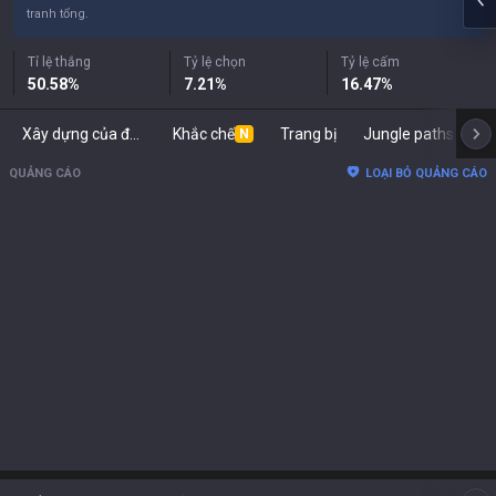
tranh tổng.
Tỉ lệ thắng
Tỷ lệ chọn
Tỷ lệ cấm
50.58
%
7.21
%
16.47
%
Xây dựng của đối thủ
Khắc chế
Trang bị
Jungle paths
Ph
N
QUẢNG CÁO
LOẠI BỎ QUẢNG CÁO