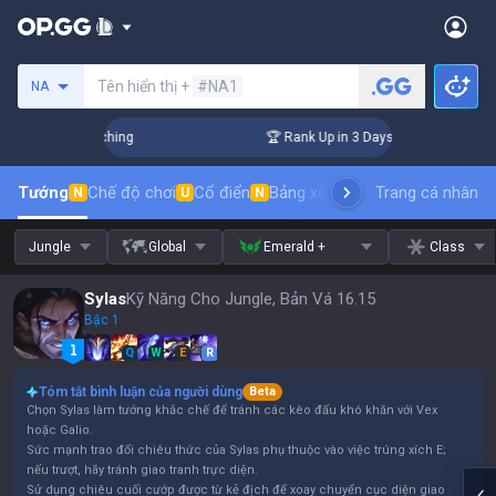
Tìm kiếm người chơi
Tên hiển thị +
#NA1
NA
 Challenger Coaching
🏆 Rank Up in 3 Days! Challenger Coac
Tướng
Chế độ chơi
Cổ điển
Bảng xếp hạng trang phục
Trang cá nhân
thứ t
N
U
N
Jungle
Global
Emerald +
Class
Sylas
Kỹ Năng Cho Jungle, Bản Vá 16.15
Bậc 1
Q
W
E
R
Tóm tắt bình luận của người dùng
Beta
Chọn Sylas làm tướng khắc chế để tránh các kèo đấu khó khăn với Vex
hoặc Galio.
Sức mạnh trao đổi chiêu thức của Sylas phụ thuộc vào việc trúng xích E;
nếu trượt, hãy tránh giao tranh trực diện.
Sử dụng chiêu cuối cướp được từ kẻ địch để xoay chuyển cục diện giao