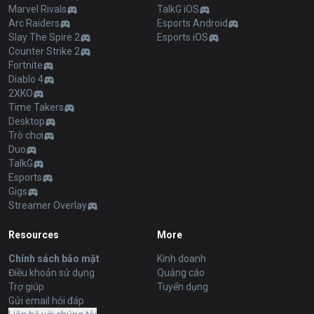
Marvel Rivals
TalkG iOS
Arc Raiders
Esports Android
Slay The Spire 2
Esports iOS
Counter Strike 2
Fortnite
Diablo 4
2XKO
Time Takers
Desktop
Trò chơi
Duo
TalkG
Esports
Gigs
Streamer Overlay
Resources
More
Chính sách bảo mật
Kinh doanh
Điều khoản sử dụng
Quảng cáo
Trợ giúp
Tuyển dụng
Gửi email hỏi đáp