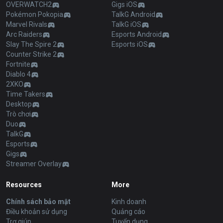
OVERWATCH2
Gigs iOS
Pokémon Pokopia
TalkG Android
Marvel Rivals
TalkG iOS
Arc Raiders
Esports Android
Slay The Spire 2
Esports iOS
Counter Strike 2
Fortnite
Diablo 4
2XKO
Time Takers
Desktop
Trò chơi
Duo
TalkG
Esports
Gigs
Streamer Overlay
Resources
More
Chính sách bảo mật
Kinh doanh
Điều khoản sử dụng
Quảng cáo
Trợ giúp
Tuyển dụng