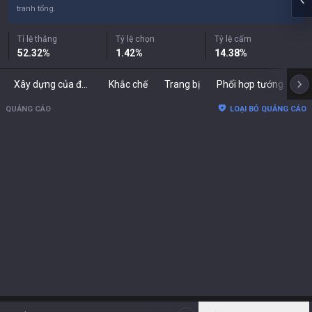
tranh tổng.
Tỉ lệ thắng
Tỷ lệ chọn
Tỷ lệ cấm
52.32
%
1.42
%
14.38
%
Xây dựng của đối thủ
Khắc chế
Trang bị
Phối hợp tướng
Bả
QUẢNG CÁO
LOẠI BỎ QUẢNG CÁO