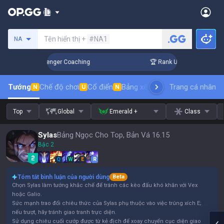
Tìm kiếm người chơi
Tên hiển thị +
#NA1
NA
in 3 Days! Challenger Coaching
🏆 Rank Up in 3 Days! Chal
Tướng
Chế độ chơi
Cổ điển
Bảng xếp hạng trang phục
Trang cá nhân
thứ t
N
U
N
Top
Global
Emerald +
Class
Sylas
Bảng Ngọc Cho Top, Bản Vá 16.15
Bậc 2
Q
W
E
R
Tóm tắt bình luận của người dùng
Beta
Chọn Sylas làm tướng khắc chế để tránh các kèo đấu khó khăn với Vex
hoặc Galio.
Sức mạnh trao đổi chiêu thức của Sylas phụ thuộc vào việc trúng xích E;
nếu trượt, hãy tránh giao tranh trực diện.
Sử dụng chiêu cuối cướp được từ kẻ địch để xoay chuyển cục diện giao