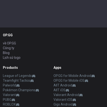
OP.GG
về OP.GG
Công ty
Blog
Lịch sử logo
Products
Apps
League of Legends
OP.GG for Mobile Android
Teamfight Tactics
OP.GG for Mobile iOS
Palworld
AllT Android
Pokémon Champions
AllT iOS
Valorant
Valorant Android
PUBG
Valorant iOS
ROBLOX
Gigs Android