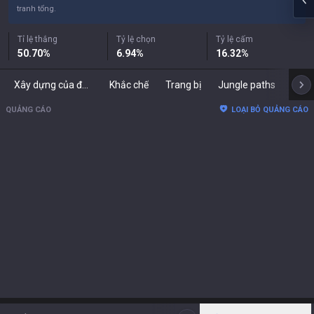
tranh tổng.
Tỉ lệ thắng
Tỷ lệ chọn
Tỷ lệ cấm
50.70
%
6.94
%
16.32
%
Xây dựng của đối thủ
Khắc chế
Trang bị
Jungle paths
Phối
QUẢNG CÁO
LOẠI BỎ QUẢNG CÁO