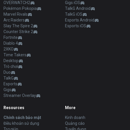
OVERWATCH2
Gigs iOS
Pokémon Pokopia
TalkG Android
Marvel Rivals
TalkG iOS
Arc Raiders
Esports Android
Slay The Spire 2
Esports iOS
Counter Strike 2
Fortnite
Diablo 4
2XKO
Time Takers
Desktop
Trò chơi
Duo
TalkG
Esports
Gigs
Streamer Overlay
Resources
More
Chính sách bảo mật
Kinh doanh
Điều khoản sử dụng
Quảng cáo
Trợ giúp
Tuyển dụng