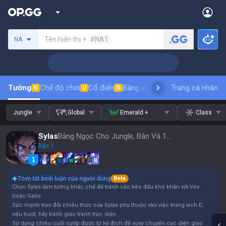
Tìm kiếm người chơi
Tên hiển thị +
#NA1
NA
Tướng
Chế độ chơi
Cổ điển
Bảng xếp hạng trang phục
Trang cá nhân
thứ t
N
U
N
Jungle
Global
Emerald +
Class
Sylas
Bảng Ngọc Cho Jungle, Bản Vá 16.15
Bậc 1
Q
W
E
R
Tóm tắt bình luận của người dùng
Beta
Chọn Sylas làm tướng khắc chế để tránh các kèo đấu khó khăn với Vex
hoặc Galio.
Sức mạnh trao đổi chiêu thức của Sylas phụ thuộc vào việc trúng xích E;
nếu trượt, hãy tránh giao tranh trực diện.
Sử dụng chiêu cuối cướp được từ kẻ địch để xoay chuyển cục diện giao