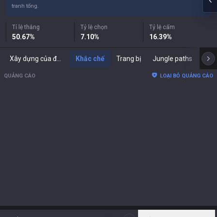
tranh tổng.
Tỉ lệ thắng
Tỷ lệ chọn
Tỷ lệ cấm
50.67
%
7.10
%
16.39
%
Xây dựng của đối thủ
Khắc chế
Trang bị
Jungle paths
Phố
QUẢNG CÁO
LOẠI BỎ QUẢNG CÁO