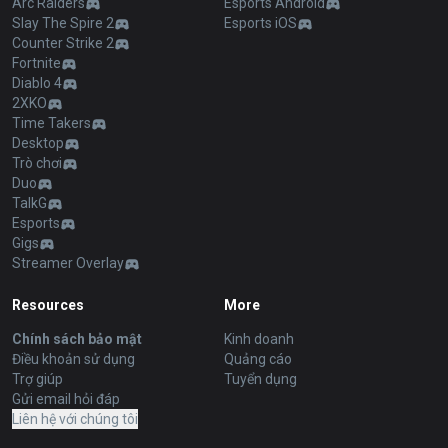
Arc Raiders
Esports Android
Slay The Spire 2
Esports iOS
Counter Strike 2
Fortnite
Diablo 4
2XKO
Time Takers
Desktop
Trò chơi
Duo
TalkG
Esports
Gigs
Streamer Overlay
Resources
More
Chính sách bảo mật
Kinh doanh
Điều khoản sử dụng
Quảng cáo
Trợ giúp
Tuyển dụng
Gửi email hỏi đáp
Liên hệ với chúng tôi