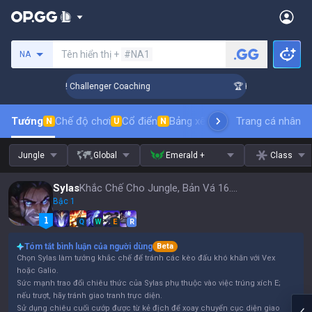
Tìm kiếm người chơi
Tên hiển thị +
#NA1
NA
ank Up in 3 Days! Challenger Coaching
🏆 Rank Up in 3 Days
Tướng
Chế độ chơi
Cổ điển
Bảng xếp hạng trang phục
Trang cá nhân
thứ t
N
U
N
Jungle
Global
Emerald +
Class
Sylas
Khắc Chế Cho Jungle, Bản Vá 16.15
Bậc 1
Q
W
E
R
Tóm tắt bình luận của người dùng
Beta
Chọn Sylas làm tướng khắc chế để tránh các kèo đấu khó khăn với Vex
hoặc Galio.
Sức mạnh trao đổi chiêu thức của Sylas phụ thuộc vào việc trúng xích E;
nếu trượt, hãy tránh giao tranh trực diện.
Sử dụng chiêu cuối cướp được từ kẻ địch để xoay chuyển cục diện giao