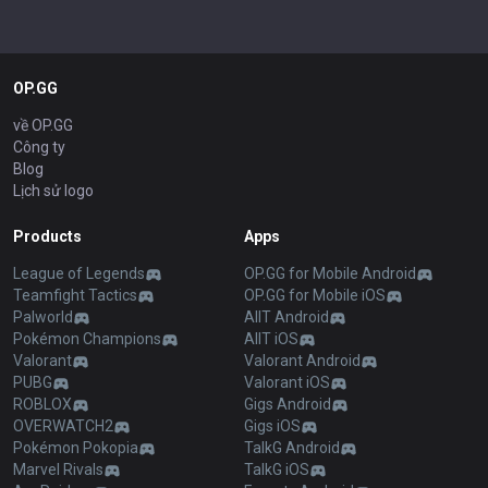
OP.GG
về OP.GG
Công ty
Blog
Lịch sử logo
Products
Apps
League of Legends
OP.GG for Mobile Android
Teamfight Tactics
OP.GG for Mobile iOS
Palworld
AllT Android
Pokémon Champions
AllT iOS
Valorant
Valorant Android
PUBG
Valorant iOS
ROBLOX
Gigs Android
OVERWATCH2
Gigs iOS
Pokémon Pokopia
TalkG Android
Marvel Rivals
TalkG iOS