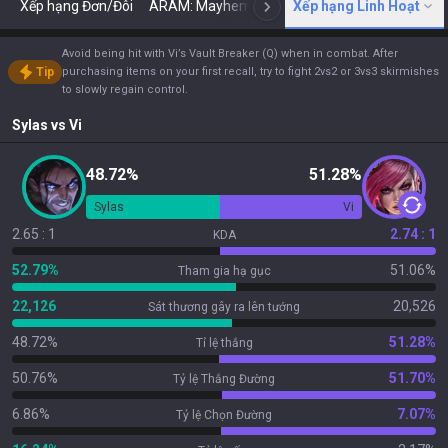
Xếp hạng Đơn/Đôi
ARAM: Mayhem
Cổ điển
Xếp hạng Linh Hoạt
ARENA
Tod
N
Avoid being hit with Vi’s Vault Breaker (Q) when in combat. After
Tip
purchasing items on your first recall, try to fight 2vs2 or 3vs3 skirmishes
to slowly regain control.
Sylas
vs
Vi
48.72%
51.28%
Sylas
Vi
2.65 : 1
2.74 : 1
KDA
52.79%
51.06%
Tham gia hạ gục
22,126
20,526
Sát thương gây ra lên tướng
48.72%
51.28%
Tỉ lệ thắng
50.76%
51.70%
Tỷ lệ Thắng Đường
6.86%
7.07%
Tỷ lệ Chọn Đường