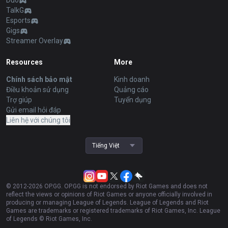
Duo
TalkG
Esports
Gigs
Streamer Overlay
Resources
More
Chính sách bảo mật
Kinh doanh
Điều khoản sử dụng
Quảng cáo
Trợ giúp
Tuyển dụng
Gửi email hỏi đáp
Liên hệ với chúng tôi
Tiếng Việt
© 2012-
2026
OP.GG. OP.GG is not endorsed by Riot Games and does not
reflect the views or opinions of Riot Games or anyone officially involved in
producing or managing League of Legends. League of Legends and Riot
Games are trademarks or registered trademarks of Riot Games, Inc. League
of Legends © Riot Games, Inc.