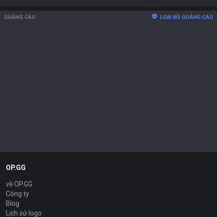
QUẢNG CÁO
LOẠI BỎ QUẢNG CÁO
OP.GG
về OP.GG
Công ty
Blog
Lịch sử logo