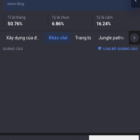
tranh tổng.
Tỉ lệ thắng
Tỷ lệ chọn
Tỷ lệ cấm
50.76
%
6.86
%
16.24
%
Xây dựng của đối thủ
Khắc chế
Trang bị
Jungle paths
Phố
QUẢNG CÁO
LOẠI BỎ QUẢNG CÁO