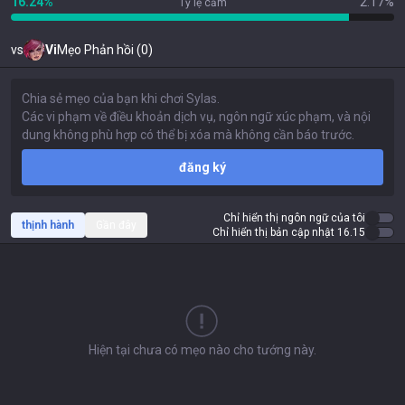
16.24%
2.17%
Tỷ lệ cấm
vs
Vi
Mẹo Phản hồi (0)
đăng ký
Chỉ hiển thị ngôn ngữ của tôi
thịnh hành
Gần đây
Chỉ hiển thị bản cập nhật 16.15
Hiện tại chưa có mẹo nào cho tướng này.