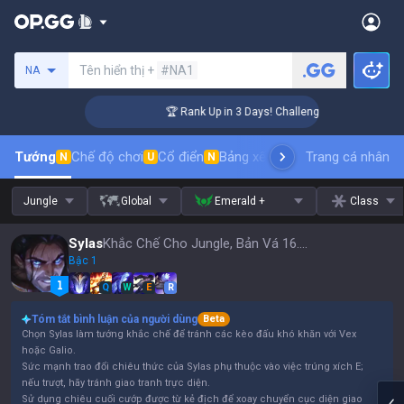
Tìm kiếm người chơi
Tên hiển thị +
#NA1
NA
r Coaching
🏆 Rank Up in 3 Days! Challenger Coaching
Tướng
Chế độ chơi
Cổ điển
Bảng xếp hạng trang phục
Trang cá nhân
thứ t
N
U
N
Jungle
Global
Emerald +
Class
Sylas
Khắc Chế Cho Jungle, Bản Vá 16.15
Bậc 1
Q
W
E
R
Tóm tắt bình luận của người dùng
Beta
Chọn Sylas làm tướng khắc chế để tránh các kèo đấu khó khăn với Vex
hoặc Galio.
Sức mạnh trao đổi chiêu thức của Sylas phụ thuộc vào việc trúng xích E;
nếu trượt, hãy tránh giao tranh trực diện.
Sử dụng chiêu cuối cướp được từ kẻ địch để xoay chuyển cục diện giao