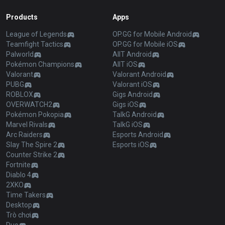
Products
Apps
League of Legends
OP.GG for Mobile Android
Teamfight Tactics
OP.GG for Mobile iOS
Palworld
AllT Android
Pokémon Champions
AllT iOS
Valorant
Valorant Android
PUBG
Valorant iOS
ROBLOX
Gigs Android
OVERWATCH2
Gigs iOS
Pokémon Pokopia
TalkG Android
Marvel Rivals
TalkG iOS
Arc Raiders
Esports Android
Slay The Spire 2
Esports iOS
Counter Strike 2
Fortnite
Diablo 4
2XKO
Time Takers
Desktop
Trò chơi