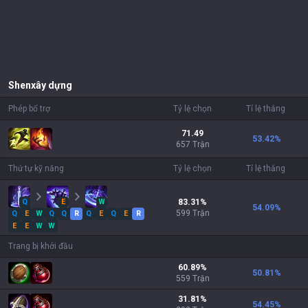
Shen
xây dựng
Phép bổ trợ
Tỷ lệ chọn
Tỉ lệ thắng
71.49
53.42
%
657 Trận
Thứ tự kỹ năng
Tỷ lệ chọn
Tỉ lệ thắng
Q
E
W
83.31
%
54.09
%
599
Trận
Q
E
W
Q
Q
R
Q
E
Q
E
R
E
E
W
W
Trang bị khởi đầu
60.89
%
50.81
%
559
Trận
31.81
%
54.45
%