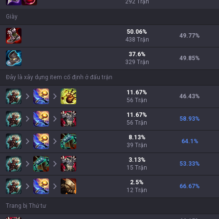
292
Trận
Giày
50.06
%
49.77
%
438
Trận
37.6
%
49.85
%
329
Trận
Đây là xây dựng item cố định ở đấu trận
11.67
%
46.43
%
56
Trận
11.67
%
58.93
%
56
Trận
8.13
%
64.1
%
39
Trận
3.13
%
53.33
%
15
Trận
2.5
%
66.67
%
12
Trận
Trang bị Thứ tư