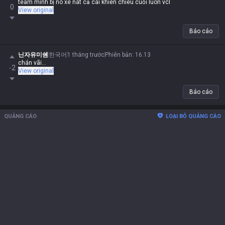
team mình bị nó xé nát cả cái khiên chiêu cuối luôn vcl
0
View original
Báo cáo
닌자유미쉔
한국어
1 tháng trước
Phiên bản
:
16.13
chán vãi...
-2
View original
Báo cáo
QUẢNG CÁO
LOẠI BỎ QUẢNG CÁO