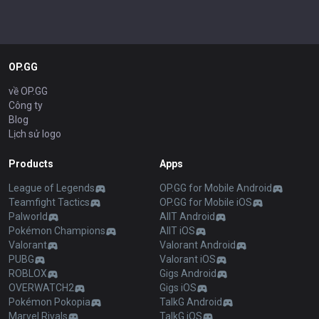
OP.GG
về OP.GG
Công ty
Blog
Lịch sử logo
Products
Apps
League of Legends
OP.GG for Mobile Android
Teamfight Tactics
OP.GG for Mobile iOS
Palworld
AllT Android
Pokémon Champions
AllT iOS
Valorant
Valorant Android
PUBG
Valorant iOS
ROBLOX
Gigs Android
OVERWATCH2
Gigs iOS
Pokémon Pokopia
TalkG Android
Marvel Rivals
TalkG iOS