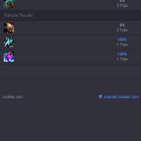
0
%
3 Trận
Trang bị Thứ sáu
0
%
2 Trận
100
%
1 Trận
100
%
1 Trận
QUẢNG CÁO
LOẠI BỎ QUẢNG CÁO