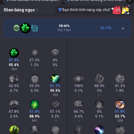
Shen
bảng ngọc
Bạn thích tính năng này chứ?
58.66%
52.17
%
552 Trận
51.9
%
27.3
%
0
%
95.4
%
1.2
%
0
%
902
11
0
42.9
%
33.3
%
51.7
%
100
%
48.9
%
41.2
%
0.7
%
0.3
%
95.5
%
0.1
%
5
%
1.8
%
7
3
903
1
47
17
47.8
%
51.4
%
57.1
%
66.7
%
0
%
51.8
%
2.4
%
88.9
%
5.2
%
0.6
%
0.1
%
53.7
%
23
841
49
6
1
508