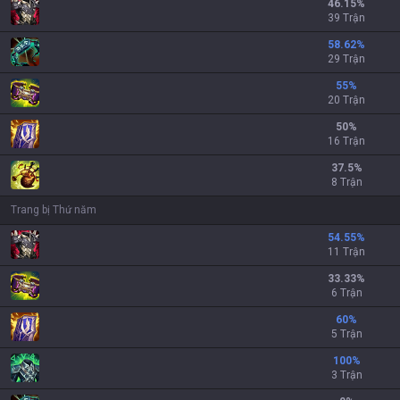
46.15
%
39 Trận
58.62
%
29 Trận
55
%
20 Trận
50
%
16 Trận
37.5
%
8 Trận
Trang bị Thứ năm
54.55
%
11 Trận
33.33
%
6 Trận
60
%
5 Trận
100
%
3 Trận