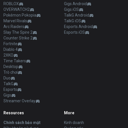
ROBLOX
Gigs Android
OVERWATCH2
Gigs iOS
Pokémon Pokopia
TalkG Android
Marvel Rivals
TalkG iOS
Arc Raiders
Esports Android
Slay The Spire 2
Esports iOS
Counter Strike 2
Fortnite
Diablo 4
2XKO
Time Takers
Desktop
Trò chơi
Duo
TalkG
Esports
Gigs
Streamer Overlay
Resources
More
Chính sách bảo mật
Kinh doanh