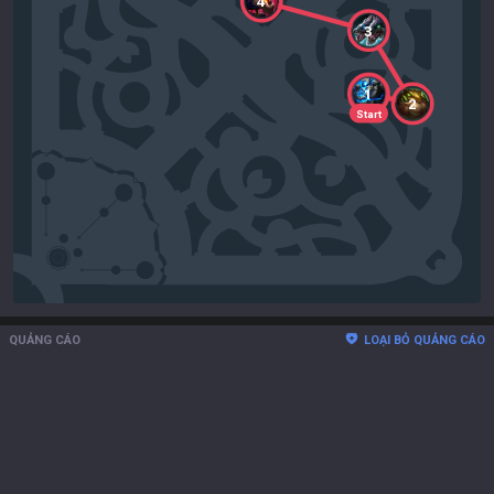
4
3
1
2
Start
QUẢNG CÁO
LOẠI BỎ QUẢNG CÁO