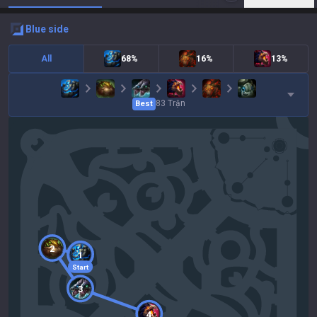
blue
side
All
68%
16%
13%
83
Trận
Best
2
1
Start
3
4