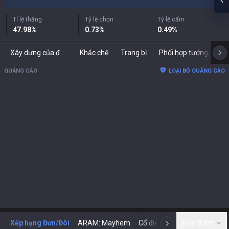
Tỉ lệ thắng
Tỷ lệ chọn
Tỷ lệ cấm
47.98
%
0.73
%
0.49
%
Xây dựng của đối thủ
Khắc chế
Trang bị
Phối hợp tướng
Bả
QUẢNG CÁO
LOẠI BỎ QUẢNG CÁO
Xếp hạng Đơn/Đôi
ARAM: Mayhem
Cổ điển
ARENA
Xem thêm
Tod
N