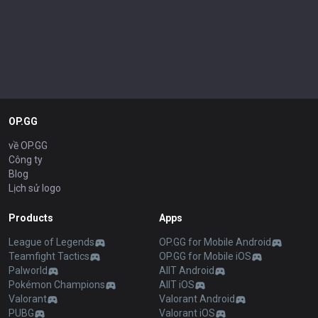
OP.GG
về OP.GG
Công ty
Blog
Lịch sử logo
Products
Apps
League of Legends
OP.GG for Mobile Android
Teamfight Tactics
OP.GG for Mobile iOS
Palworld
AllT Android
Pokémon Champions
AllT iOS
Valorant
Valorant Android
PUBG
Valorant iOS