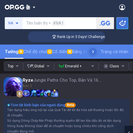
Tìm kiếm người chơi
Tên hiển thị +
#NA1
NA
🏆 Rank Up in 3 Days! Challenger Coaching
Tướng
Chế độ chơi
Cổ điển
Bảng xếp hạng trang phục
Trang cá nhân
thứ t
N
U
N
Top
Global
Emerald +
Class
Ryze
Jungle Paths Cho Top, Bản Vá 16.15
Bậc 5
Q
W
E
R
Tóm tắt bình luận của người dùng
Beta
Tận dụng hiệu ứng nội tại của Quá Tải để tối đa hóa sát thương hoặc tốc độ
di chuyển.
Sử dụng Dòng Chảy Ma Pháp thường xuyên để lan tỏa dấu ấn và tận dụng
Vòng Xoáy Không Gian để di chuyển hoặc tung chiêu khi cổng dịch
chuyển đang mở.