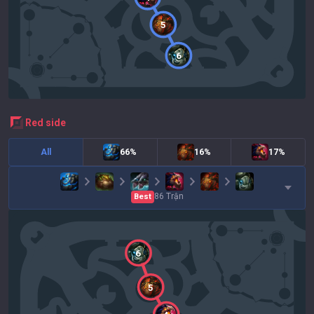
5
6
red
side
All
66%
16%
17%
86
Trận
Best
6
5