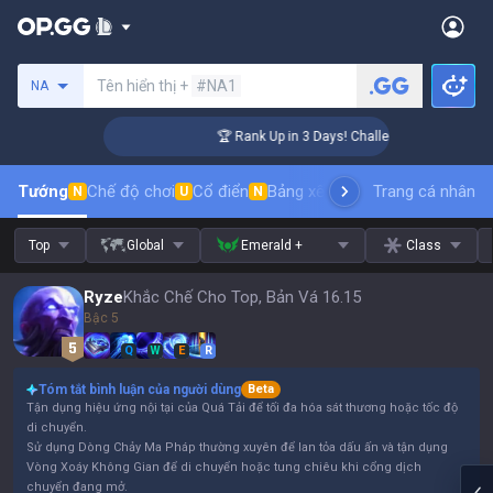
Tìm kiếm người chơi
Tên hiển thị +
#NA1
NA
nger Coaching
🏆 Rank Up in 3 Days! Challenger Coaching
Tướng
Chế độ chơi
Cổ điển
Bảng xếp hạng trang phục
Trang cá nhân
thứ t
N
U
N
Top
Global
Emerald +
Class
Ryze
Khắc Chế Cho Top, Bản Vá 16.15
Bậc 5
Q
W
E
R
Tóm tắt bình luận của người dùng
Beta
Tận dụng hiệu ứng nội tại của Quá Tải để tối đa hóa sát thương hoặc tốc độ
di chuyển.
Sử dụng Dòng Chảy Ma Pháp thường xuyên để lan tỏa dấu ấn và tận dụng
Vòng Xoáy Không Gian để di chuyển hoặc tung chiêu khi cổng dịch
chuyển đang mở.