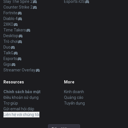
Slay The Spire 2
Esports iOS
Counter Strike 2
Fortnite
Diablo 4
2XKO
Time Takers
Desktop
Trò chơi
Duo
TalkG
Esports
Gigs
Streamer Overlay
Resources
More
Chính sách bảo mật
Kinh doanh
Điều khoản sử dụng
Quảng cáo
Trợ giúp
Tuyển dụng
Gửi email hỏi đáp
Liên hệ với chúng tôi