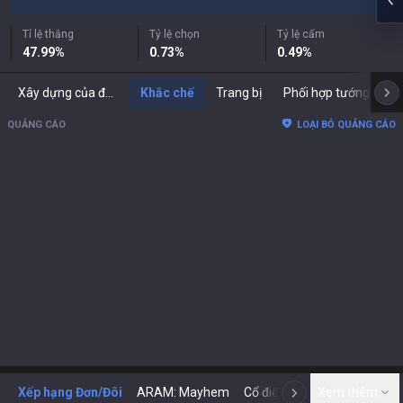
Tỉ lệ thắng
Tỷ lệ chọn
Tỷ lệ cấm
47.99
%
0.73
%
0.49
%
Xây dựng của đối thủ
Khắc chế
Trang bị
Phối hợp tướng
B
QUẢNG CÁO
LOẠI BỎ QUẢNG CÁO
Xếp hạng Đơn/Đôi
ARAM: Mayhem
Cổ điển
ARENA
Xem thêm
Tod
N