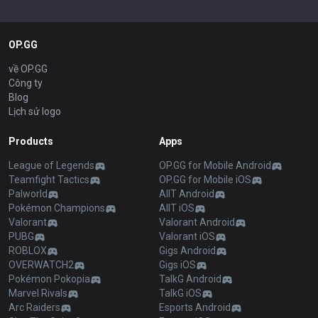
OP.GG
về OP.GG
Công ty
Blog
Lịch sử logo
Products
Apps
League of Legends
OP.GG for Mobile Android
Teamfight Tactics
OP.GG for Mobile iOS
Palworld
AllT Android
Pokémon Champions
AllT iOS
Valorant
Valorant Android
PUBG
Valorant iOS
ROBLOX
Gigs Android
OVERWATCH2
Gigs iOS
Pokémon Pokopia
TalkG Android
Marvel Rivals
TalkG iOS
Arc Raiders
Esports Android