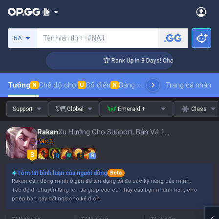
Tìm kiếm người chơi
Tên hiển thị +
#NA1
NA
lenger Coaching
🏆 Rank Up in 3 Days! Challenger Coaching
Tướng
Chế độ chơi
Cổ điển
Bảng xếp hạng trang phục
Trang cá nhân
thứ t
N
U
N
Support
Global
Emerald +
Class
Rakan
Xu Hướng Cho Support, Bản Vá 16.15
Bậc 3
Q
W
E
R
Tóm tắt bình luận của người dùng
Beta
Rakan cần đồng minh ở gần để tận dụng tối đa các kỹ năng của mình.
Tốc độ di chuyển tăng lên sẽ giúp các cú nhảy của bạn nhanh hơn, cho
phép bạn gây bất ngờ cho kẻ địch.