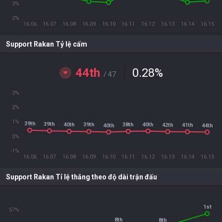
3%
2%
16.06
16.07
16.08
16.09
16.10
16.11
16.12
16.13
16.14
16.15
Support Rakan Tỷ lệ cấm
44th
0.28
%
/ 47
3%
2%
1%
39th
39th
40th
40th
38th
39th
42th
41th
40th
44th
0%
-1%
16.06
16.07
16.08
16.09
16.10
16.11
16.12
16.13
16.14
16.15
Support Rakan Tỉ lệ thắng theo độ dài trận đấu
1st
57%
8th
8th