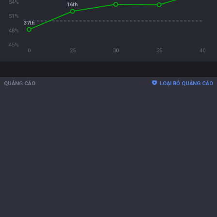
54%
16th
51%
37th
48%
45%
0
25
30
35
40
QUẢNG CÁO
LOẠI BỎ QUẢNG CÁO