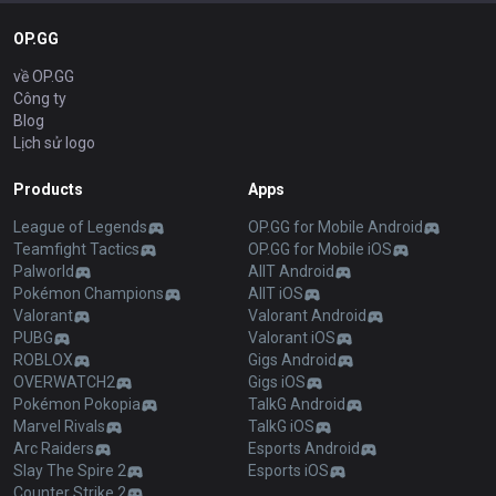
OP.GG
về OP.GG
Công ty
Blog
Lịch sử logo
Products
Apps
League of Legends
OP.GG for Mobile Android
Teamfight Tactics
OP.GG for Mobile iOS
Palworld
AllT Android
Pokémon Champions
AllT iOS
Valorant
Valorant Android
PUBG
Valorant iOS
ROBLOX
Gigs Android
OVERWATCH2
Gigs iOS
Pokémon Pokopia
TalkG Android
Marvel Rivals
TalkG iOS
Arc Raiders
Esports Android
Slay The Spire 2
Esports iOS
Counter Strike 2