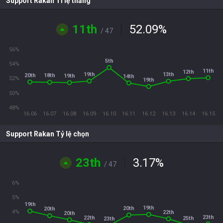
Support Rakan Tỉ lệ thắng
11th
52.09
%
/ 47
56%
5th
54%
11th
12th
19th
13th
20th
18th
19th
14th
52%
19th
50%
48%
16.06
16.07
16.08
16.09
16.10
16.11
16.12
16.13
16.14
16.15
Support Rakan Tỷ lệ chọn
23th
3.17
%
/ 47
6%
5%
19th
19th
20th
20th
4%
22th
20th
23th
22th
25th
23th