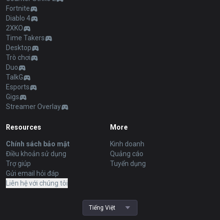
Fortnite
Diablo 4
2XKO
Time Takers
Desktop
Trò chơi
Duo
TalkG
Esports
Gigs
Streamer Overlay
Resources
More
Chính sách bảo mật
Kinh doanh
Điều khoản sử dụng
Quảng cáo
Trợ giúp
Tuyển dụng
Gửi email hỏi đáp
Liên hệ với chúng tôi
Tiếng Việt