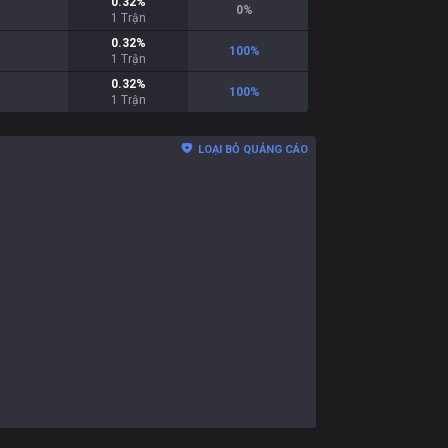
0.32
%
0
%
1
Trận
0.32
%
100
%
1
Trận
0.32
%
100
%
1
Trận
LOẠI BỎ QUẢNG CÁO