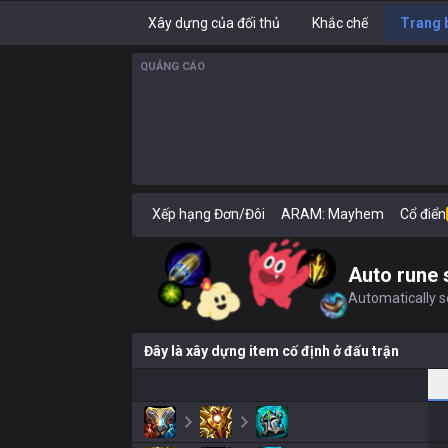
Xây dựng của đối thủ
Khắc chế
Trang 
QUẢNG CÁO
Xếp hạng Đơn/Đôi
ARAM: Mayhem
Cổ điển
Auto rune 
Automatically se
Đây là xây dựng item cố định ở đấu trận