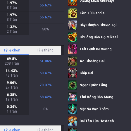
Vương Miện Shurelya
1.97
%
66.67
%
3
Trận
Kèn Túi Bandle
1.97
%
66.67
%
3
Trận
Dây Chuyền Chuộc Tội
1.32
%
50
%
2
Trận
Chuông Bảo Hộ Mikael
Trát Lệnh Đế Vương
Tỷ lệ chọn
Tỉ lệ thắng
69.8
%
61.06
%
Áo Choàng Gai
208
Trận
14.43
%
60.47
%
Giáp Gai
43
Trận
9.06
%
70.37
%
Ngọc Quên Lãng
27
Trận
6.38
%
68.42
%
Thú Bông Bảo Mộng
19
Trận
0.34
%
0
%
Mặt Nạ Vực Thẳm
1
Trận
Đai Tên Lửa Hextech
Tỷ lệ chọn
Tỉ lệ thắng