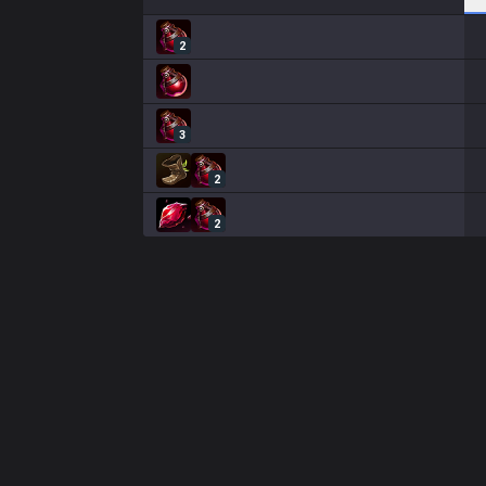
2
3
2
2