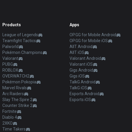
Products
Apps
League of Legends
OP.GG for Mobile Android
Teamfight Tactics
OP.GG for Mobile iOS
Palworld
AllT Android
Pokémon Champions
AllT iOS
Valorant
Valorant Android
PUBG
Valorant iOS
ROBLOX
Gigs Android
OVERWATCH2
Gigs iOS
Pokémon Pokopia
TalkG Android
Marvel Rivals
TalkG iOS
Arc Raiders
Esports Android
Slay The Spire 2
Esports iOS
Counter Strike 2
Fortnite
Diablo 4
2XKO
Time Takers