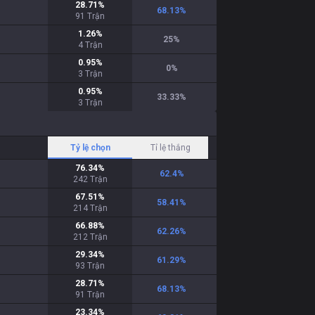
28.71
%
68.13
%
91
Trận
1.26
%
25
%
4
Trận
0.95
%
0
%
3
Trận
0.95
%
33.33
%
3
Trận
Tỷ lệ chọn
Tỉ lệ thắng
76.34
%
62.4
%
242
Trận
67.51
%
58.41
%
214
Trận
66.88
%
62.26
%
212
Trận
29.34
%
61.29
%
93
Trận
28.71
%
68.13
%
91
Trận
23.34
%