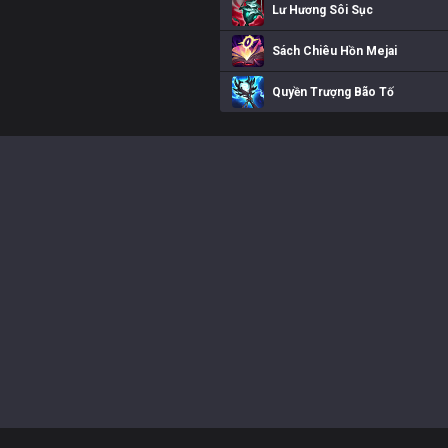
Lư Hương Sôi Sục
Sách Chiêu Hồn Mejai
Quyền Trượng Bão Tố