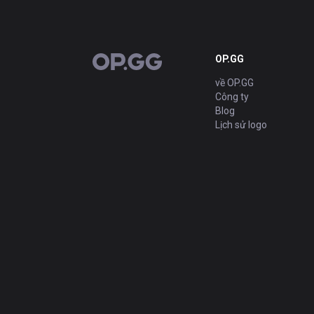
OP.GG
OP.GG
về OP.GG
Công ty
Blog
Lịch sử logo