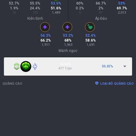
52.7
%
55.5
%
53.5
%
60
%
66.7
%
53
%
1.9
%
24.4
%
51.6
%
0.2
%
2
%
69.7
%
55
705
1,489
5
57
2,013
Kiên Định
Áp Đảo
54.3
%
53.2
%
52.4
%
66.2
%
68
%
58.6
%
1,911
1,963
1,691
Mảnh ngọc
16.52%
55.35
%
477 Trận
QUẢNG CÁO
LOẠI BỎ QUẢNG CÁO