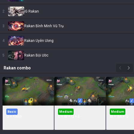
2
iG Rakan
3
Rakan Bình Minh Vũ Trụ
4
Rakan Uyên Ương
5
Rakan Bội Ước
Rakan
combo
Basic
Medium
Medium
Q + Flash
E + W + Q + E
W + AA + Q