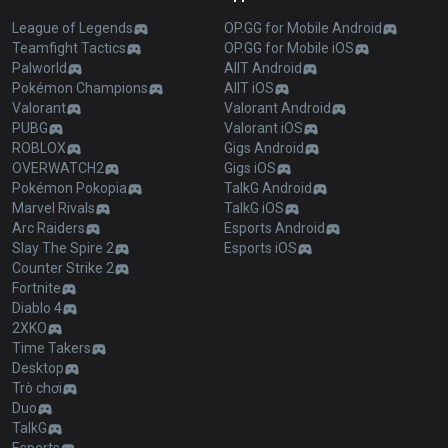
League of Legends
OP.GG for Mobile Android
Teamfight Tactics
OP.GG for Mobile iOS
Palworld
AllT Android
Pokémon Champions
AllT iOS
Valorant
Valorant Android
PUBG
Valorant iOS
ROBLOX
Gigs Android
OVERWATCH2
Gigs iOS
Pokémon Pokopia
TalkG Android
Marvel Rivals
TalkG iOS
Arc Raiders
Esports Android
Slay The Spire 2
Esports iOS
Counter Strike 2
Fortnite
Diablo 4
2XKO
Time Takers
Desktop
Trò chơi
Duo
TalkG