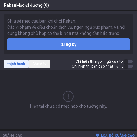
Rakan
Mẹo Đi đường (0)
đăng ký
Chỉ hiển thị ngôn ngữ của tôi
thịnh hành
Gần đây
Chỉ hiển thị bản cập nhật 16.15
Hiện tại chưa có mẹo nào cho tướng này.
QUẢNG CÁO
LOẠI BỎ QUẢNG CÁO