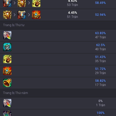
4.63
%
58.49
%
53
Trận
4.45
%
52.94
%
51
Trận
Trang bị Thứ tư
63.83
%
47 Trận
62.5
%
40 Trận
51.43
%
35 Trận
51.72
%
29 Trận
58.82
%
17 Trận
Trang bị Thứ năm
0
%
1 Trận
100
%