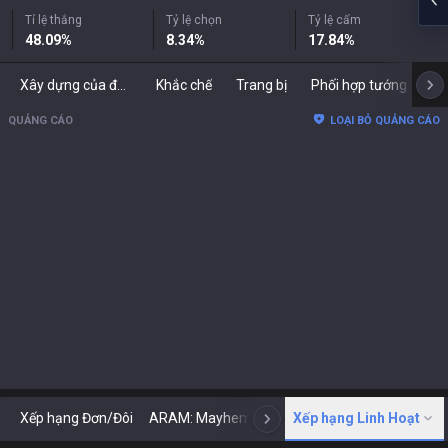
Tỉ lệ thắng
Tỷ lệ chọn
Tỷ lệ cấm
48.09
%
8.34
%
17.84
%
Xây dựng của đối thủ
Khắc chế
Trang bị
Phối hợp tướng
Bả
QUẢNG CÁO
LOẠI BỎ QUẢNG CÁO
Xếp hạng Đơn/Đôi
ARAM: Mayhem
Cổ điển
Xếp hạng Linh Hoạt
ARENA
Tod
N