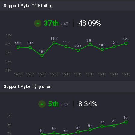
Support Pyke Tỉ lệ thắng
37th
48.09
%
/ 47
49%
36th
37th
39th
39th
40th
38th
39th
48%
41th
36th
41th
47%
46%
45%
16.06
16.07
16.08
16.09
16.10
16.11
16.12
16.13
16.14
16.15
Support Pyke Tỷ lệ chọn
5th
8.34
%
/ 47
9%
5th
7th
6th
8%
6th
9th
8th
8th
8th
7%