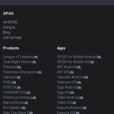
OP.GG
về OP.GG
Công ty
Blog
Lịch sử logo
Products
Apps
League of Legends
OP.GG for Mobile Android
Teamfight Tactics
OP.GG for Mobile iOS
Palworld
AllT Android
Pokémon Champions
AllT iOS
Valorant
Valorant Android
PUBG
Valorant iOS
ROBLOX
Gigs Android
OVERWATCH2
Gigs iOS
Pokémon Pokopia
TalkG Android
Marvel Rivals
TalkG iOS
Arc Raiders
Esports Android
Slay The Spire 2
Esports iOS