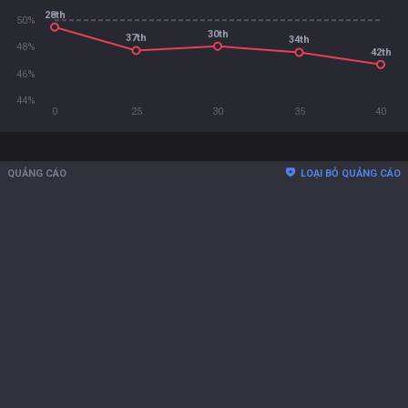
28th
50%
30th
37th
34th
48%
42th
46%
44%
0
25
30
35
40
QUẢNG CÁO
LOẠI BỎ QUẢNG CÁO