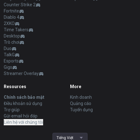
Counter Strike 2
Fortnite
Diablo 4
2XKO
Time Takers
Desktop
Trò chơi
Duo
TalkG
Esports
Gigs
Streamer Overlay
Resources
More
Chính sách bảo mật
Kinh doanh
Điều khoản sử dụng
Quảng cáo
Trợ giúp
Tuyển dụng
Gửi email hỏi đáp
Liên hệ với chúng tôi
Tiếng Việt