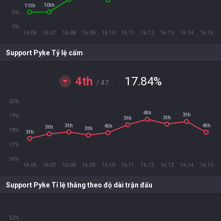
10th
11th
6%
5%
16.06
16.07
16.08
16.09
16.10
16.11
16.12
16.13
16.14
16.15
Support Pyke Tỷ lệ cấm
4th
17.84
%
/ 47
20%
4th
3th
19%
3th
3th
3th
4th
4th
3th
3th
18%
3th
17%
16%
16.06
16.07
16.08
16.09
16.10
16.11
16.12
16.13
16.14
16.15
Support Pyke Tỉ lệ thắng theo độ dài trận đấu
52%