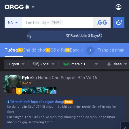
Tìm kiếm người chơi
Tên hiển thị +
#NA1
NA
hallenger Coaching
🏆 Rank Up in 3 Days! Challenger Coachi
Tướng
Chế độ chơi
Cổ điển
Bảng xếp hạng trang phục
Trang cá nhân
thứ t
N
U
N
Support
Global
Emerald +
Class
Pyke
Xu Hướng Cho Support, Bản Vá 16.15
Bậc 3
Q
W
E
R
Tóm tắt bình luận của người dùng
Beta
Sử dụng "Lặn Sâu" để hồi phục máu khi bạn nằm ngoài tầm nhìn của kẻ
địch.
Giữ "Xuyên Thấu" để kéo kẻ địch một khoảng cách cố định, hoặc nhấn
nhanh để gây sát thương tức thì.