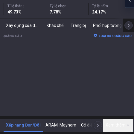
Tỉ lệ thắng
Tỷ lệ chọn
Tỷ lệ cấm
49.73
%
7.78
%
24.17
%
Xây dựng của đối thủ
Khắc chế
Trang bị
Phối hợp tướng
Bả
QUẢNG CÁO
LOẠI BỎ QUẢNG CÁO
Xếp hạng Đơn/Đôi
ARAM: Mayhem
Cổ điển
ARENA
Xem thêm
Tod
N