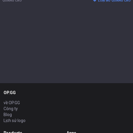
QUẢNG CÁO
LOẠI BỎ QUẢNG CÁO
OP.GG
về OP.GG
Công ty
Blog
Lịch sử logo