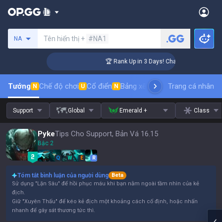
Tìm kiếm người chơi
Tên hiển thị +
#NA1
NA
lenger Coaching
🏆 Rank Up in 3 Days! Challenger Coaching
Tướng
Chế độ chơi
Cổ điển
Bảng xếp hạng trang phục
Trang cá nhân
thứ t
N
U
N
Support
Global
Emerald +
Class
Pyke
Tips Cho Support, Bản Vá 16.15
Bậc 2
Q
W
E
R
Tóm tắt bình luận của người dùng
Beta
Sử dụng "Lặn Sâu" để hồi phục máu khi bạn nằm ngoài tầm nhìn của kẻ
địch.
Giữ "Xuyên Thấu" để kéo kẻ địch một khoảng cách cố định, hoặc nhấn
nhanh để gây sát thương tức thì.