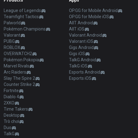
Products
Apps
League of Legends
OP.GG for Mobile Android
Teamfight Tactics
OP.GG for Mobile iOS
Palworld
AllT Android
Pokémon Champions
AllT iOS
Valorant
Valorant Android
PUBG
Valorant iOS
ROBLOX
Gigs Android
OVERWATCH2
Gigs iOS
Pokémon Pokopia
TalkG Android
Marvel Rivals
TalkG iOS
Arc Raiders
Esports Android
Slay The Spire 2
Esports iOS
Counter Strike 2
Fortnite
Diablo 4
2XKO
Time Takers
Desktop
Trò chơi
Duo
TalkG