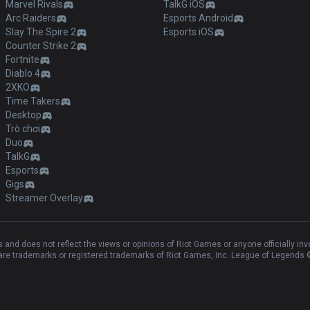
Marvel Rivals
TalkG iOS
Arc Raiders
Esports Android
Slay The Spire 2
Esports iOS
Counter Strike 2
Fortnite
Diablo 4
2XKO
Time Takers
Desktop
Trò chơi
Duo
TalkG
Esports
Gigs
Streamer Overlay
and does not reflect the views or opinions of Riot Games or anyone officially in
e trademarks or registered trademarks of Riot Games, Inc. League of Legends ©