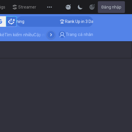
VI
igs
Streamer Overlay
Đăng nhập
New
r Coaching
🏆 Rank Up in 3 Days! Challenger Coaching
Trang cá nhân
kê
Tìm kiếm nhiều
Cập nhật trò chơi