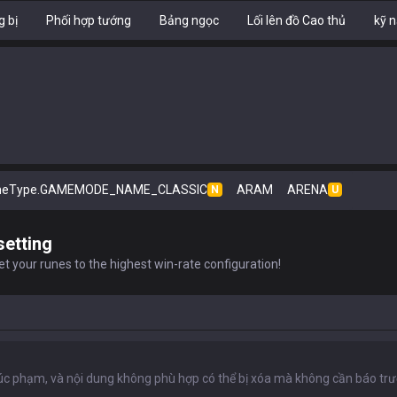
g bị
Phối hợp tướng
Bảng ngọc
Lối lên đồ Cao thủ
kỹ 
eType.GAMEMODE_NAME_CLASSIC
ARAM
ARENA
N
U
setting
t your runes to the highest win-rate configuration!