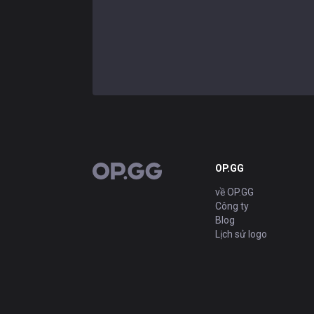
OP.GG
OP.GG
về OP.GG
Công ty
Blog
Lịch sử logo