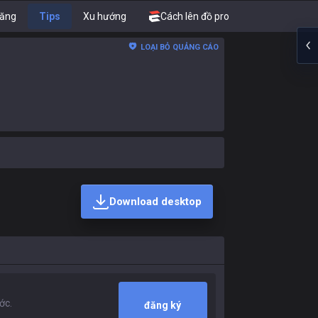
năng
Tips
Xu hướng
Cách lên đồ pro
LOẠI BỎ QUẢNG CÁO
Download desktop
đăng ký