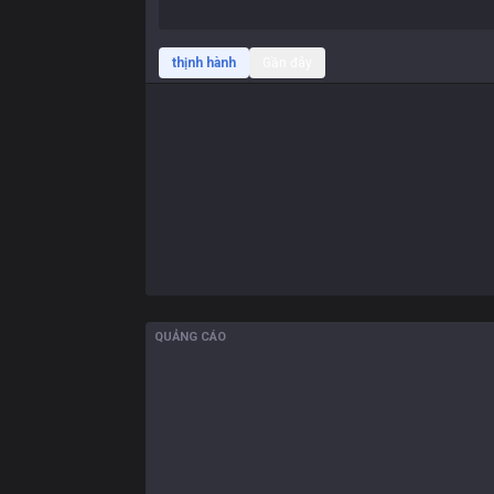
thịnh hành
Gần đây
QUẢNG CÁO