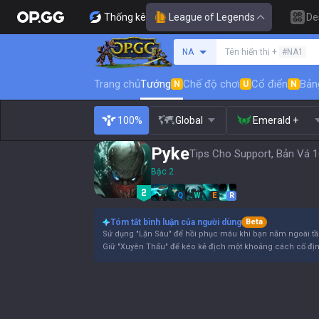
Thống kê
League of Legends
De
Tìm kiếm người chơi
NA
Tên hiển thị +
#NA1
Trang chủ
Tướng
Chế độ chơi
Cổ điển
Bản
N
U
N
100%
Global
Emerald +
Pyke
Tips Cho Support, Bản Vá 1
Bậc 2
Q
W
E
R
Tóm tắt bình luận của người dùng
Beta
Sử dụng "Lặn Sâu" để hồi phục máu khi bạn nằm ngoài tầ
Giữ "Xuyên Thấu" để kéo kẻ địch một khoảng cách cố định