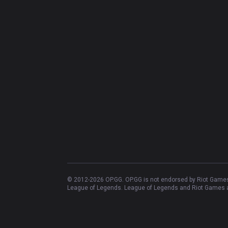
© 2012-
2026
OP.GG. OP.GG is not endorsed by Riot Games 
League of Legends. League of Legends and Riot Games ar