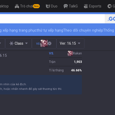
sktop
Trò chơi
Duo
TalkG
Esports
G
New
🏆 Rank Up in 3 Days! Challenge
g xếp hạng trang phục
thứ tự xếp hạng
Theo dõi chuyên nghiệp
Thống 
Class
vs.
Ver:
16.15
VS.
Rakan
6.15
Trận
1,903
Tỉ lệ thắng
46.66
%
m nhìn của kẻ địch.
, hoặc nhấn nhanh để gây sát thương tức thì.