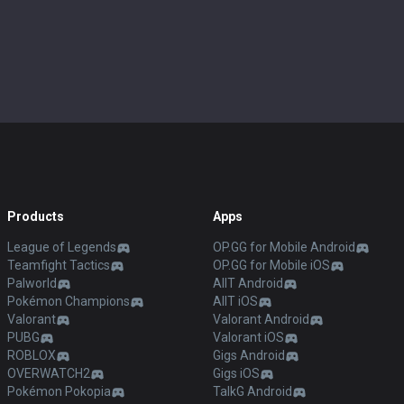
Products
Apps
League of Legends
OP.GG for Mobile Android
Teamfight Tactics
OP.GG for Mobile iOS
Palworld
AllT Android
Pokémon Champions
AllT iOS
Valorant
Valorant Android
PUBG
Valorant iOS
ROBLOX
Gigs Android
OVERWATCH2
Gigs iOS
Pokémon Pokopia
TalkG Android