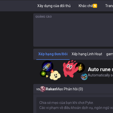
Xây dựng của đối thủ
Khắc chế
Tran
N
QUẢNG CÁO
Xếp hạng Đơn/Đôi
Xếp hạng Linh Hoạt
gam
Auto rune 
Automatically se
vs
Rakan
Mẹo Phản hồi (0)