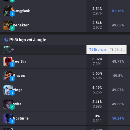
2.54
%
Gangplank
51.18
%
2,976
2.54
%
Renekton
49.63
%
2,972
Phối hợp với Jungle
Tỷ lệ chọn
Tỉ lệ thắng
6.32
%
Lee Sin
48.71
%
7,391
5.65
%
Graves
49.8
%
6,606
4.49
%
Viego
49.07
%
5,256
3.41
%
Sylas
49.66
%
3,985
3
%
Nocturne
50.24
%
3,511