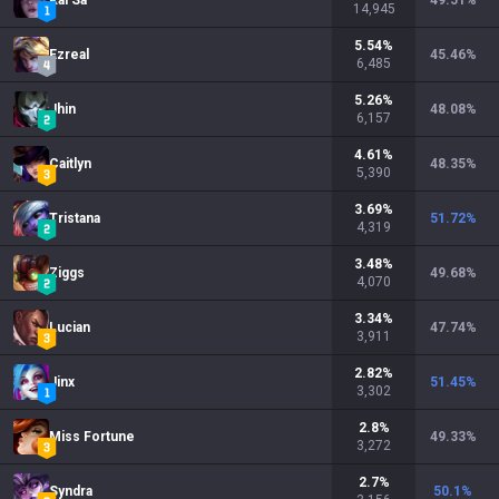
Kai'Sa
49.51
%
14,945
5.54
%
Ezreal
45.46
%
6,485
5.26
%
Jhin
48.08
%
6,157
4.61
%
Caitlyn
48.35
%
5,390
3.69
%
Tristana
51.72
%
4,319
3.48
%
Ziggs
49.68
%
4,070
3.34
%
Lucian
47.74
%
3,911
2.82
%
Jinx
51.45
%
3,302
2.8
%
Miss Fortune
49.33
%
3,272
2.7
%
Syndra
50.1
%