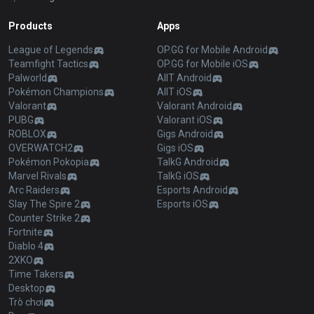
Products
Apps
League of Legends
OP.GG for Mobile Android
Teamfight Tactics
OP.GG for Mobile iOS
Palworld
AllT Android
Pokémon Champions
AllT iOS
Valorant
Valorant Android
PUBG
Valorant iOS
ROBLOX
Gigs Android
OVERWATCH2
Gigs iOS
Pokémon Pokopia
TalkG Android
Marvel Rivals
TalkG iOS
Arc Raiders
Esports Android
Slay The Spire 2
Esports iOS
Counter Strike 2
Fortnite
Diablo 4
2XKO
Time Takers
Desktop
Trò chơi