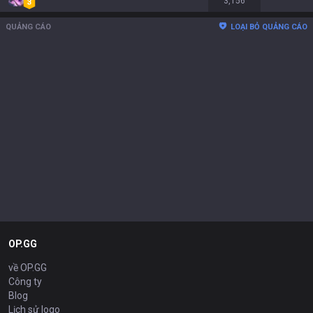
3,156
QUẢNG CÁO
LOẠI BỎ QUẢNG CÁO
OP.GG
về OP.GG
Công ty
Blog
Lịch sử logo