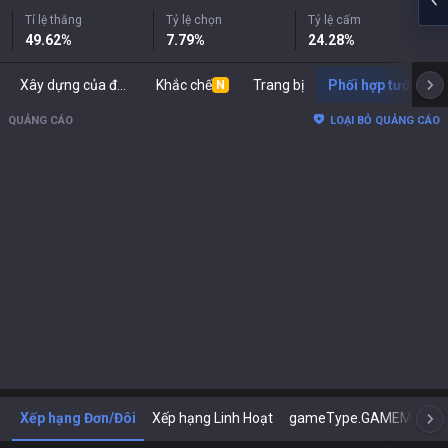
Tỉ lệ thắng
Tỷ lệ chọn
Tỷ lệ cấm
49.62
%
7.79
%
24.28
%
Xây dựng của đối thủ
Khắc chế
Trang bị
Phối hợp tướng
N
QUẢNG CÁO
LOẠI BỎ QUẢNG CÁO
Xếp hạng Đơn/Đôi
Xếp hạng Linh Hoạt
gameType.GAMEMODE_