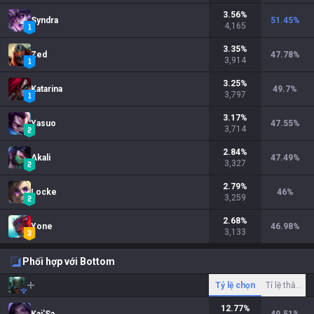
3.56
%
Syndra
51.45
%
4,165
3.35
%
Zed
47.78
%
3,914
3.25
%
Katarina
49.7
%
3,797
3.17
%
Yasuo
47.55
%
3,714
2.84
%
Akali
47.49
%
3,327
2.79
%
Locke
46
%
3,259
2.68
%
Yone
46.98
%
3,133
Phối hợp với Bottom
Tỷ lệ chọn
Tỉ lệ thắng
12.77
%