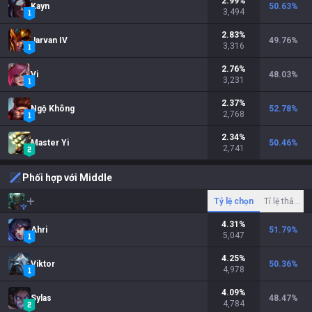
2.99
%
Kayn
50.63
%
3,494
2.83
%
Jarvan IV
49.76
%
3,316
2.76
%
Vi
48.03
%
3,231
2.37
%
Ngộ Không
52.78
%
2,768
2.34
%
Master Yi
50.46
%
2,741
Phối hợp với Middle
Tỷ lệ chọn
Tỉ lệ thắng
4.31
%
Ahri
51.79
%
5,047
4.25
%
Viktor
50.36
%
4,978
4.09
%
Sylas
48.47
%
4,784