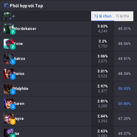
Phối hợp với Top
Tỷ lệ chọn
Tỉ lệ thắng
3.63
%
Mordekaiser
49.31
%
4,249
3.2
%
Yone
48.56
%
3,750
3.06
%
Aatrox
49.51
%
3,575
3.01
%
Darius
48.34
%
3,523
2.97
%
Malphite
50.93
%
3,477
2.81
%
Garen
50.84
%
3,285
2.64
%
Jayce
47.25
%
3,092
2.63
%
Jax
49.27
%
3,083