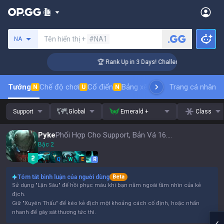
Tìm kiếm người chơi
Tên hiển thị +
#NA1
NA
er Coaching
🏆 Rank Up in 3 Days! Challenger Coaching
Tướng
Chế độ chơi
Cổ điển
Bảng xếp hạng trang phục
Trang cá nhân
thứ t
N
U
N
Support
Global
Emerald +
Class
Pyke
Phối Hợp Cho Support, Bản Vá 16.15
Bậc 2
Q
W
E
R
Tóm tắt bình luận của người dùng
Beta
Sử dụng "Lặn Sâu" để hồi phục máu khi bạn nằm ngoài tầm nhìn của kẻ
địch.
Giữ "Xuyên Thấu" để kéo kẻ địch một khoảng cách cố định, hoặc nhấn
nhanh để gây sát thương tức thì.