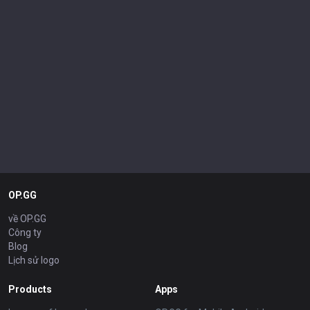
OP.GG
về OP.GG
Công ty
Blog
Lịch sử logo
Products
Apps