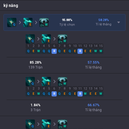
kỹ năng
95.88
%
58.28
%
Tỉ lệ thắng
Q
E
W
Tỷ lệ chọn
Q
E
W
1
2
3
4
5
6
7
8
9
10
11
12
13
14
15
Q
E
W
Q
Q
R
Q
E
Q
E
R
E
E
W
W
85.28
%
57.55
%
139
Trận
Tỉ lệ thắng
Q
E
W
1
2
3
4
5
6
7
8
9
10
11
12
13
14
15
Q
E
W
Q
Q
R
Q
E
Q
E
R
W
E
E
W
1.84
%
66.67
%
3
Trận
Tỉ lệ thắng
Q
E
W