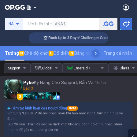
Tìm kiếm người chơi
Tên hiển thị +
#NA1
NA
🏆 Rank Up in 3 Days! Challenger Coaching
Tướng
Chế độ chơi
Cổ điển
Bảng xếp hạng trang phục
Trang cá nhân
thứ t
N
U
N
Support
Global
Emerald +
Class
Pyke
Kỹ Năng Cho Support, Bản Vá 16.15
Bậc 3
Q
W
E
R
Tóm tắt bình luận của người dùng
Beta
Sử dụng "Lặn Sâu" để hồi phục máu khi bạn nằm ngoài tầm nhìn của kẻ
địch.
Giữ "Xuyên Thấu" để kéo kẻ địch một khoảng cách cố định, hoặc nhấn
nhanh để gây sát thương tức thì.