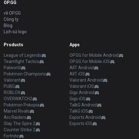
OP.GG
về OP.GG
Công ty
Blog
Lịch sử logo
Products
Apps
League of Legends
OP.GG for Mobile Android
Teamfight Tactics
OP.GG for Mobile iOS
Palworld
AllT Android
Pokémon Champions
AllT iOS
Valorant
Valorant Android
PUBG
Valorant iOS
ROBLOX
Gigs Android
OVERWATCH2
Gigs iOS
Pokémon Pokopia
TalkG Android
Marvel Rivals
TalkG iOS
Arc Raiders
Esports Android
Slay The Spire 2
Esports iOS
Counter Strike 2
Fortnite