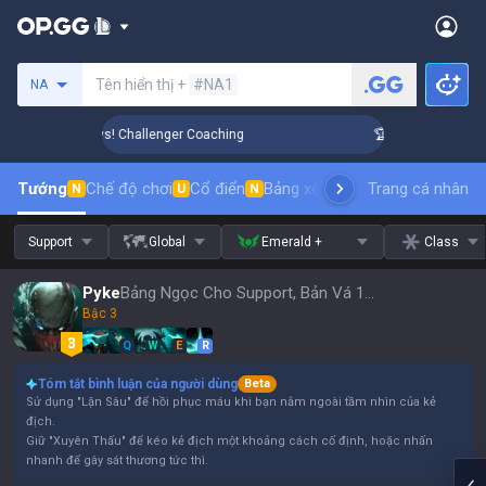
Tìm kiếm người chơi
Tên hiển thị +
#NA1
NA
ank Up in 3 Days! Challenger Coaching
🏆 Rank Up in 3 Days
Tướng
Chế độ chơi
Cổ điển
Bảng xếp hạng trang phục
Trang cá nhân
thứ t
N
U
N
Support
Global
Emerald +
Class
Pyke
Bảng Ngọc Cho Support, Bản Vá 16.15
Bậc 3
Q
W
E
R
Tóm tắt bình luận của người dùng
Beta
Sử dụng "Lặn Sâu" để hồi phục máu khi bạn nằm ngoài tầm nhìn của kẻ
địch.
Giữ "Xuyên Thấu" để kéo kẻ địch một khoảng cách cố định, hoặc nhấn
nhanh để gây sát thương tức thì.