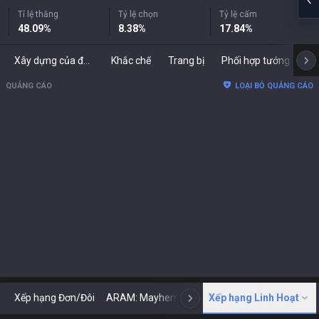
Tỉ lệ thắng
Tỷ lệ chọn
Tỷ lệ cấm
48.09
%
8.38
%
17.84
%
Xây dựng của đối thủ
Khắc chế
Trang bị
Phối hợp tướng
Bả
QUẢNG CÁO
LOẠI BỎ QUẢNG CÁO
Xếp hạng Đơn/Đôi
ARAM: Mayhem
Cổ điển
Xếp hạng Linh Hoạt
ARENA
Tod
N