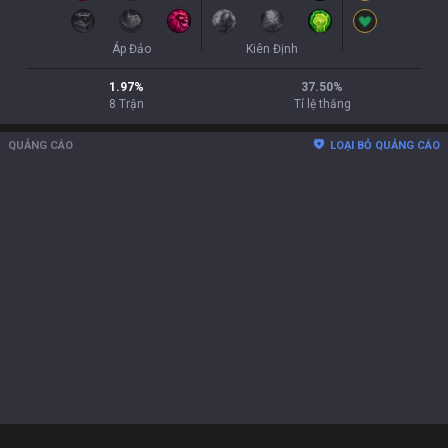
Áp Đảo
Kiên Định
1.97
%
37.50
%
8
Trận
Tỉ lệ thắng
QUẢNG CÁO
LOẠI BỎ QUẢNG CÁO