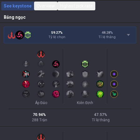
See keystone
Overview
Highest pick rate
Bảng ngọc
59.27%
48.28
%
Tỷ lệ chọn
Tỉ lệ thắng
Áp Đảo
Kiên Định
70.94
%
47.57
%
288
Trận
Tỉ lệ thắng