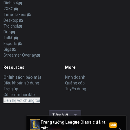
Diablo 4
2XKO
Time Takers
Desktop
Trò chơi
Duo
TalkG
Esports
Gigs
Streamer Overlay
Resources
More
Chính sách bảo mật
Kinh doanh
Điều khoản sử dụng
Quảng cáo
Trợ giúp
Tuyển dụng
Gửi email hỏi đáp
Liên hệ với chúng tôi
Tiếng Việt
Trang tướng League Classic đã ra
Mới
mắt