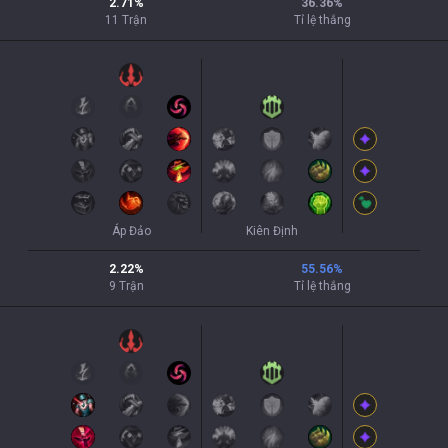
2.71
%
36.36
%
11
Trận
Tỉ lệ thắng
Áp Đảo
Kiên Định
2.22
%
55.56
%
9
Trận
Tỉ lệ thắng