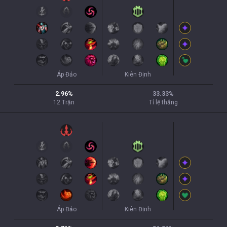
Áp Đảo
Kiên Định
2.96
%
33.33
%
12
Trận
Tỉ lệ thắng
Áp Đảo
Kiên Định