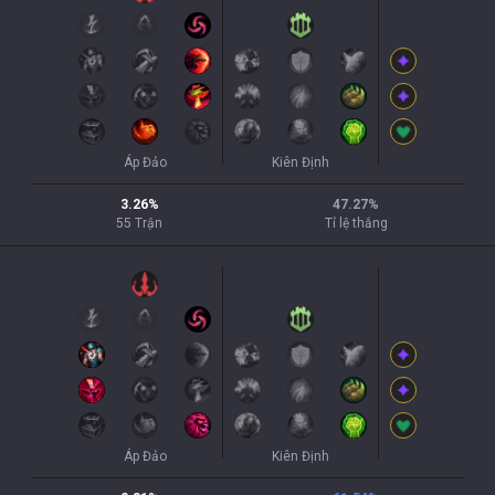
Áp Đảo
Kiên Định
3.26
%
47.27
%
55
Trận
Tỉ lệ thắng
Áp Đảo
Kiên Định