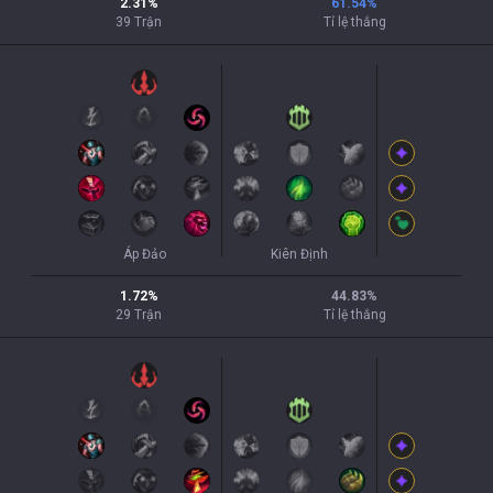
2.31
%
61.54
%
39
Trận
Tỉ lệ thắng
Áp Đảo
Kiên Định
1.72
%
44.83
%
29
Trận
Tỉ lệ thắng