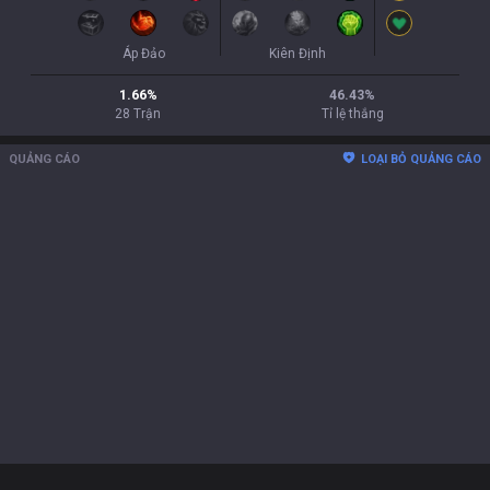
Áp Đảo
Kiên Định
1.66
%
46.43
%
28
Trận
Tỉ lệ thắng
QUẢNG CÁO
LOẠI BỎ QUẢNG CÁO