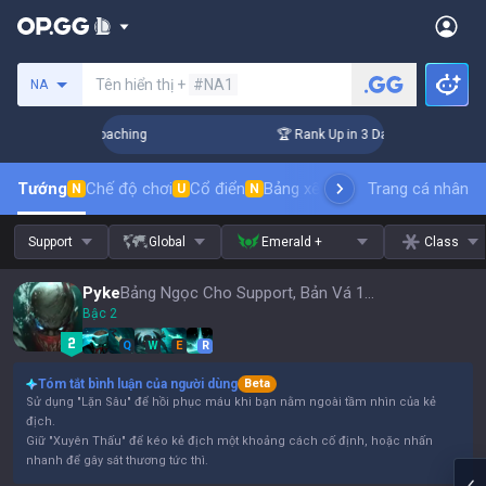
Tìm kiếm người chơi
Tên hiển thị +
#NA1
NA
s! Challenger Coaching
🏆 Rank Up in 3 Days! Challenger Co
Tướng
Chế độ chơi
Cổ điển
Bảng xếp hạng trang phục
Trang cá nhân
thứ t
N
U
N
Support
Global
Emerald +
Class
Pyke
Bảng Ngọc Cho Support, Bản Vá 16.15
Bậc 2
Q
W
E
R
Tóm tắt bình luận của người dùng
Beta
Sử dụng "Lặn Sâu" để hồi phục máu khi bạn nằm ngoài tầm nhìn của kẻ
địch.
Giữ "Xuyên Thấu" để kéo kẻ địch một khoảng cách cố định, hoặc nhấn
nhanh để gây sát thương tức thì.