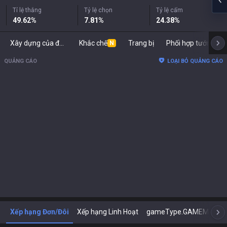
Tỉ lệ thắng
Tỷ lệ chọn
Tỷ lệ cấm
49.62
%
7.81
%
24.38
%
Xây dựng của đối thủ
Khắc chế
Trang bị
Phối hợp tướng
N
QUẢNG CÁO
LOẠI BỎ QUẢNG CÁO
Xếp hạng Đơn/Đôi
Xếp hạng Linh Hoạt
gameType.GAMEMODE_