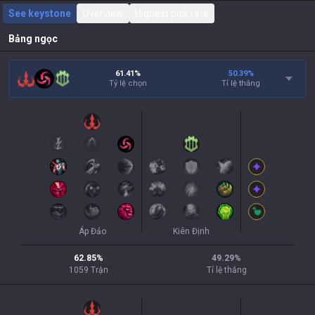
See keystone
Overview
Highest pick rate
Bảng ngọc
61.41%
50.39
%
Tỷ lệ chọn
Tỉ lệ thắng
Áp Đảo
Kiên Định
62.85
%
49.29
%
1059
Trận
Tỉ lệ thắng