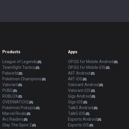
Products
Apps
League of Legends
OP.GG for Mobile Android
Teamfight Tactics
OP.GG for Mobile iOS
Palworld
AllT Android
Pokémon Champions
AllT iOS
Valorant
Valorant Android
PUBG
Valorant iOS
ROBLOX
Gigs Android
OVERWATCH2
Gigs iOS
Pokémon Pokopia
TalkG Android
Marvel Rivals
TalkG iOS
Arc Raiders
Esports Android
Slay The Spire 2
Esports iOS