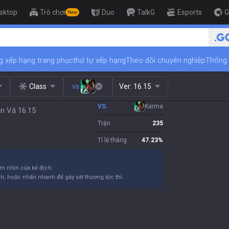
sktop
Trò chơi
Duo
TalkG
Esports
G
New
🏆 Rank 
g xếp hạng trang phục
thứ tự xếp hạng
Theo dõi chuyên nghiệp
Thống 
Class
vs.
Ver:
16.15
VS.
Karma
n Vá 16.15
Trận
235
Tỉ lệ thắng
47.23
%
m nhìn của kẻ địch.
, hoặc nhấn nhanh để gây sát thương tức thì.