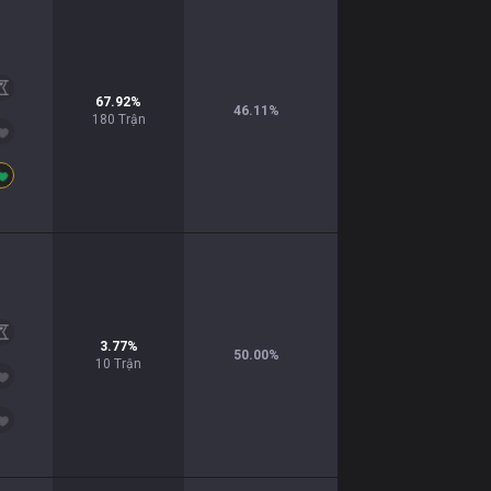
67.92
%
46.11
%
180
Trận
3.77
%
50.00
%
10
Trận