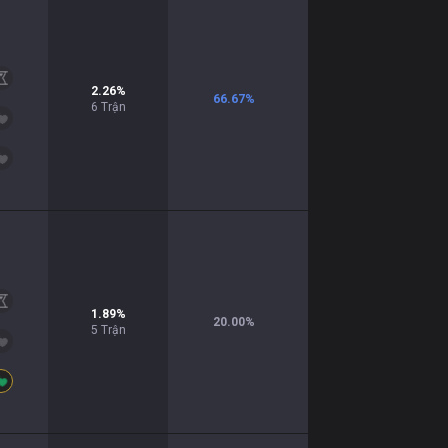
2.26
%
66.67
%
6
Trận
1.89
%
20.00
%
5
Trận